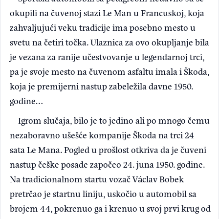
okupili na čuvenoj stazi Le Man u Francuskoj, koja
zahvaljujući veku tradicije ima posebno mesto u
svetu na četiri točka. Ulaznica za ovo okupljanje bila
je vezana za ranije učestvovanje u legendarnoj trci,
pa je svoje mesto na čuvenom asfaltu imala i Škoda,
koja je premijerni nastup zabeležila davne 1950.
godine…
Igrom slučaja, bilo je to jedino ali po mnogo čemu
nezaboravno ušešće kompanije Škoda na trci 24
sata Le Mana. Pogled u prošlost otkriva da je čuveni
nastup češke posade započeo 24. juna 1950. godine.
Na tradicionalnom startu vozač Václav Bobek
pretrčao je startnu liniju, uskočio u automobil sa
brojem 44, pokrenuo ga i krenuo u svoj prvi krug od