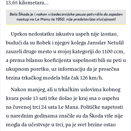
13,65 kilometara…
Bela Škoda je i nakon višedecenijske pauze potvrdila da zapažen
nastup na Le Manu te 1950. nije predstavljao slučajnost!
Uprkos nedostatku iskustva uspeh nije izostao,
budući da su Bobek i njegov kolega Jaroslav Netušil
zauzeli drugo mesto u svojoj kategoriji do 1100 ccm,
a prema bilansu koeficijenta uspešnosti bili su peti u
ukupnom poretku, uz informaciju da je prosečna
brzina trkačkog modela bila čak 126 km/h.
Nakon manjeg, ali u trkačkim uslovima kobnog
kvara posle 13 sati trke došao je kraj sna o uspehu
na čuvenoj trci 24 sata Le Mana. Političke napetosti
u narednim godinama značile su da Škoda više nije
mogla da učestvuje u trci, pa je svet brzine ostao