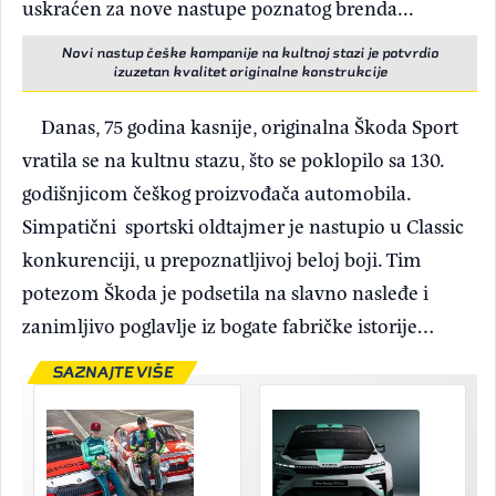
uskraćen za nove nastupe poznatog brenda...
Novi nastup češke kompanije na kultnoj stazi je potvrdio
izuzetan kvalitet originalne konstrukcije
Danas, 75 godina kasnije, originalna Škoda Sport
vratila se na kultnu stazu, što se poklopilo sa 130.
godišnjicom češkog proizvođača automobila.
Simpatični sportski oldtajmer je nastupio u Classic
konkurenciji, u prepoznatljivoj beloj boji. Tim
potezom Škoda je podsetila na slavno nasleđe i
zanimljivo poglavlje iz bogate fabričke istorije…
SAZNAJTE VIŠE