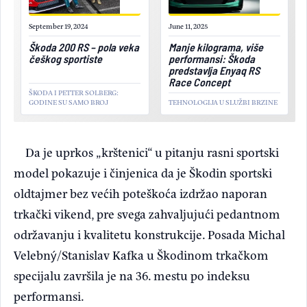
September 19, 2024
June 11, 2025
Škoda 200 RS – pola veka
Manje kilograma, više
češkog sportiste
performansi: Škoda
predstavlja Enyaq RS
Race Concept
ŠKODA I PETTER SOLBERG:
GODINE SU SAMO BROJ
TEHNOLOGIJA U SLUŽBI BRZINE
Da je uprkos „krštenici“ u pitanju rasni sportski
model pokazuje i činjenica da je Škodin sportski
oldtajmer bez većih poteškoća izdržao naporan
trkački vikend, pre svega zahvaljujući pedantnom
održavanju i kvalitetu konstrukcije. Posada Michal
Velebný/Stanislav Kafka u Škodinom trkačkom
specijalu završila je na 36. mestu po indeksu
performansi.