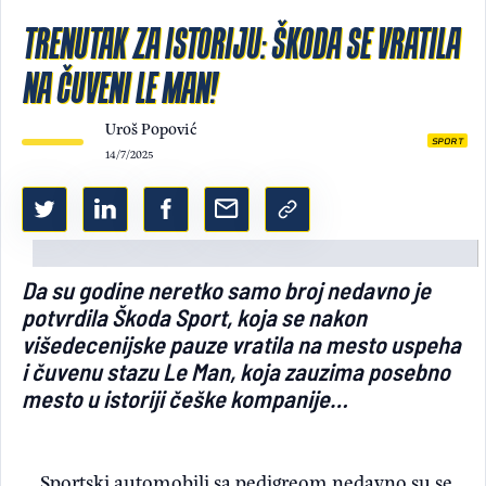
TRENUTAK ZA ISTORIJU: ŠKODA SE VRATILA
Light/Dark mode
NA ČUVENI LE MAN!
Uroš Popović
SPORT
14/7/2025
Da su godine neretko samo broj nedavno je
potvrdila Škoda Sport, koja se nakon
višedecenijske pauze vratila na mesto uspeha
i čuvenu stazu Le Man, koja zauzima posebno
mesto u istoriji češke kompanije…
Sportski automobili sa pedigreom nedavno su se