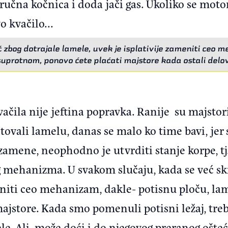
ručna kočnica i doda jači gas. Ukoliko se mot
 kvačilo...
zbog dotrajale lamele, uvek je isplativije zameniti ceo 
U suprotnom, ponovo ćete plaćati majstore kada ostali del
čila nije jeftina popravka. Ranije su majstori
itovali lamelu, danas se malo ko time bavi, jer
zamene, neophodno je utvrditi stanje korpe, tj.
og mehanizma. U svakom slučaju, kada se već s
iti ceo mehanizam, dakle- potisnu ploču, lamel
ajstore. Kada smo pomenuli potisni ležaj, treb
le. Ali, može doći i do njegovog preranog ošteć