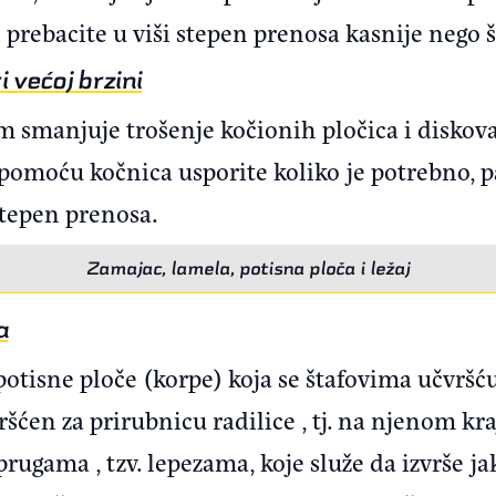
 prebacite u viši stepen prenosa kasnije nego š
 većoj brzini
 smanjuje trošenje kočionih pločica i diskova
o pomoću kočnica usporite koliko je potrebno, 
stepen prenosa.
Zamajac, lamela, potisna ploča i ležaj
a
 potisne ploče (korpe) koja se štafovima učvršću
ršćen za prirubnicu radilice , tj. na njenom kra
gama , tzv. lepezama, koje služe da izvrše ja