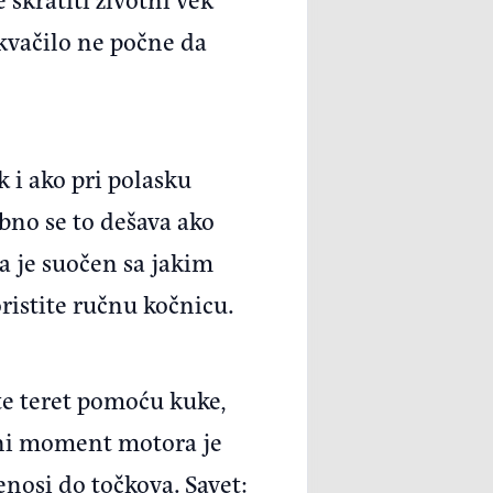
k kvačilo ne počne da
k i ako pri polasku
ebno se to dešava ako
a je suočen sa jakim
ristite ručnu kočnicu.
te teret pomoću kuke,
tni moment motora je
nosi do točkova. Savet: