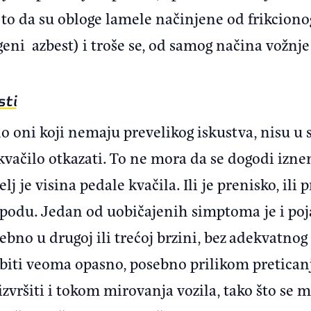
to da su obloge lamele načinjene od frikcionog
ni azbest) i troše se, od samog načina vožnje
sti
o oni koji nemaju prevelikog iskustva, nisu u 
kvačilo otkazati. To ne mora da se dogodi izn
lj je visina pedale kvačila. Ili je prenisko, ili 
na podu. Jedan od uobičajenih simptoma je i po
ebno u drugoj ili trećoj brzini, bez adekvatno
 biti veoma opasno, posebno prilikom pretican
zvršiti i tokom mirovanja vozila, tako što se me