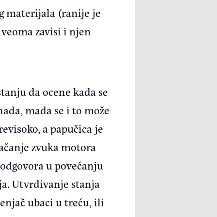
 materijala (ranije je
 veoma zavisi i njen
stanju da ocene kada se
enada, mada se i to može
previsoko, a papučica je
jačanje zvuka motora
g odgovora u povećanju
ja. Utvrđivanje stanja
njač ubaci u treću, ili