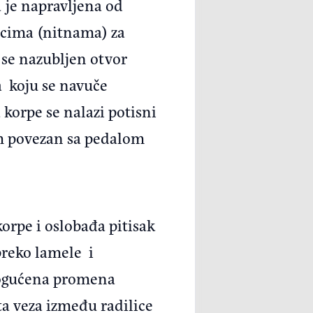
a je napravljena od
vcima (nitnama) za
 se nazubljen otvor
a koju se navuče
korpe se nalazi potisni
om povezan sa pedalom
korpe i oslobađa pitisak
preko lamele i
mogućena promena
ta veza između radilice