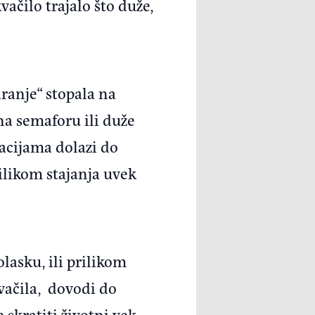
čilo trajalo što duže,
ranje“ stopala na
na semaforu ili duže
uacijama dolazi do
ilikom stajanja uvek
lasku, ili prilikom
vačila, dovodi do
skratiti životni vek