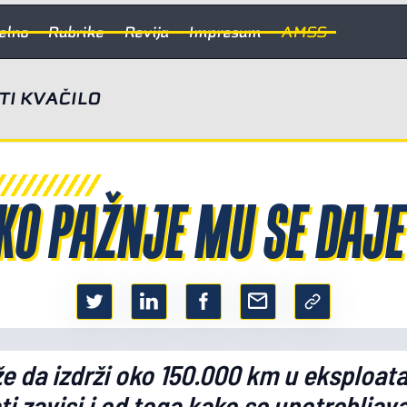
elno
Rubrike
Revija
Impresum
AMSS
I KVAČILO
KO PAŽNJE MU SE DAJE
 da izdrži oko 150.000 km u eksploataci
i zavisi i od toga kako se upotrebljav