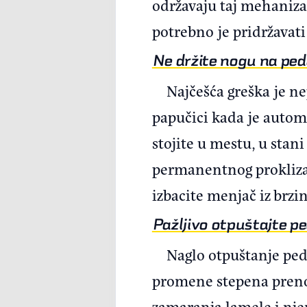
održavaju taj mehaniza
potrebno je pridržavati
Ne držite nogu na ped
Najčešća greška je ne
papučici kada je autom
stojite u mestu, u stan
permanentnog proklizav
izbacite menjač iz brzin
Pažljivo otpuštajte p
Naglo otpuštanje ped
promene stepena prenos
zamaranja lamele i njen