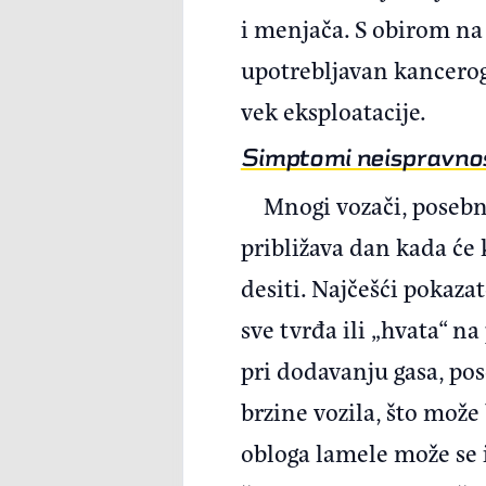
i menjača. S obirom na 
upotrebljavan kanceroge
vek eksploatacije.
Simptomi neispravno
Mnogi vozači, posebn
približava dan kada će 
desiti. Najčešći pokazate
sve tvrđa ili „hvata“ 
pri dodavanju gasa, pos
brzine vozila, što može
obloga lamele može se i