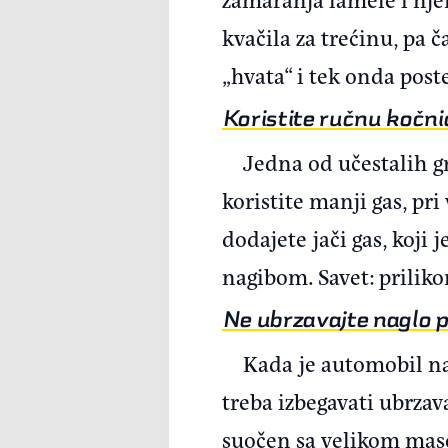
kvačila za trećinu, pa č
„hvata“ i tek onda post
Koristite ručnu kočni
Jedna od učestalih gr
koristite manji gas, pr
dodajete jači gas, koj
nagibom. Savet: prilik
Ne ubrzavajte naglo 
Kada je automobil na
treba izbegavati ubrz
suočen sa velikom maso