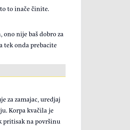
to to inače činite.
, ono nije baš dobro za
pa tek onda prebacite
je za zamajac, uredjaj
ju. Korpa kvačila je
k pritisak na površinu