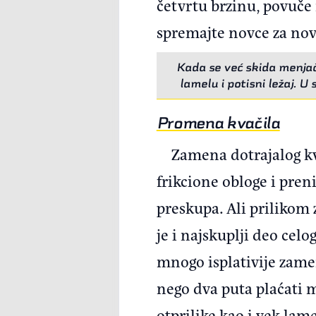
četvrtu brzinu, povuče 
spremajte novce za novo
Kada se već skida menjač 
lamelu i potisni ležaj. 
Promena kvačila
Zamena dotrajalog kva
frikcione obloge i pren
preskupa. Ali prilikom 
je i najskuplji deo cel
mnogo isplativije zamen
nego dva puta plaćati m
otprilike kao i vek lame