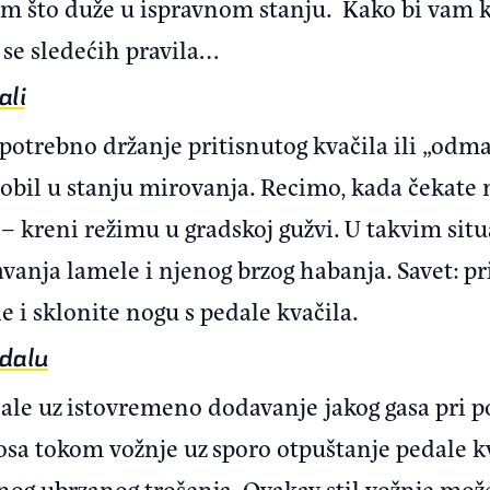
m što duže u ispravnom stanju. Kako bi vam kva
 se sledećih pravila…
ali
potrebno držanje pritisnutog kvačila ili „odma
obil u stanju mirovanja. Recimo, kada čekate 
i – kreni režimu u gradskoj gužvi. U takvim sit
anja lamele i njenog brzog habanja. Savet: pr
e i sklonite nogu s pedale kvačila.
edalu
ale uz istovremeno dodavanje jakog gasa pri po
a tokom vožnje uz sporo otpuštanje pedale k
og ubrzanog trošenja. Ovakav stil vožnje može 