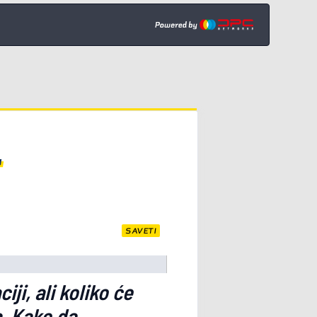
SAVETI
ji, ali koliko će
a. Kako da