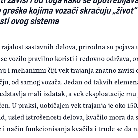
greške kojima vozači skraćuju „život“ k
sti ovog sistema
ajalost sastavnih delova, prirodna su pojava u
se vozilo pravilno koristi i redovno održava, o
i i mehanizmi čiji vek trajanja znatno zavisi 
ečju, od samog vozača. Jedan od takvih elemenat
stavlja mali izdatak, a vek eksploatacije mu 
n. U praksi, uobičajen vek trajanja je oko 150
tad, usled istrošenosti delova, kvačilo mora da
i način funkcionisanja kvačila i trude se da 