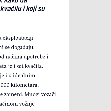
vačilu i koji su
 eksploataciji
ni se događaju.
od načina upotrebe i
a je i set kvačila.
je i u idealnim
.000 kilometara,
 se zameni. Mnogi vozači
načinom vožnje