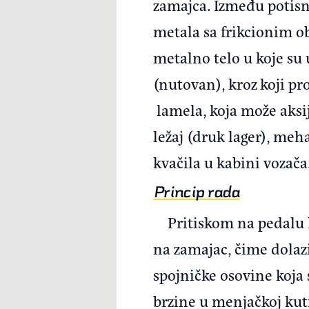
zamajca. Između potisne
metala sa frikcionim o
metalno telo u koje su 
(nutovan), kroz koji p
lamela, koja može aksij
ležaj (druk lager), me
kvačila u kabini vozača
Princip rada
Pritiskom na pedalu k
na zamajac, čime dolaz
spojničke osovine koj
brzine u menjačkoj kuti