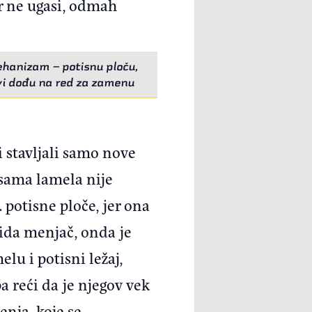
or ne ugasi, odmah
mehanizam – potisnu ploču,
ovi dođu na red za zamenu
 stavljali samo nove
 sama lamela nije
 potisne ploče, jer ona
kida menjač, onda je
u i potisni ležaj,
a reći da je njegov vek
enja, koje se