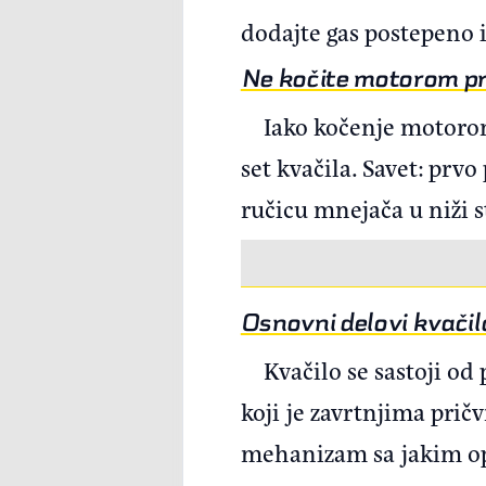
dodajte gas postepeno i
Ne kočite motorom pri
Iako kočenje motorom
set kvačila. Savet: prv
ručicu mnejača u niži 
Osnovni delovi kvačil
Kvačilo se sastoji od
koji je zavrtnjima pričv
mehanizam sa jakim opru