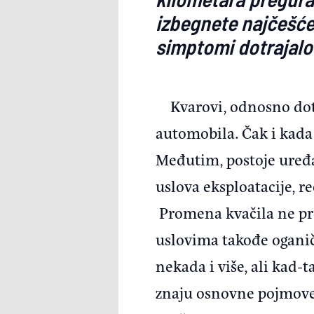
izbegnete najčešće 
simptomi dotrajalo
Kvarovi, odnosno dotr
automobila. Čak i kada 
Međutim, postoje uređaj
uslova eksploatacije, r
Promena kvačila ne pred
uslovima takođe oganiče
nekada i više, ali kad-
znaju osnovne pojmove 