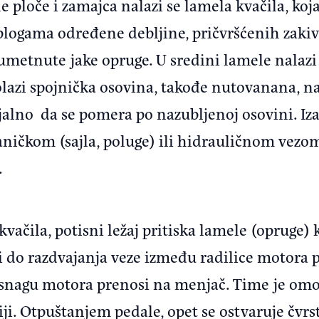
 ploče i zamajca nalazi se lamela kvačila, koj
blogama određene debljine, pričvršćenih zaki
umetnute jake opruge. U sredini lamele nalazi
rolazi spojnička osovina, takođe nutovanana, n
alno da se pomera po nazubljenoj osovini. Iza 
haničkom (sajla, poluge) ili hidrauličnom vez
.
vačila, potisni ležaj pritiska lamele (opruge) 
i do razdvajanja veze između radilice motora 
a snagu motora prenosi na menjač. Time je o
ji. Otpuštanjem pedale, opet se ostvaruje čvrs