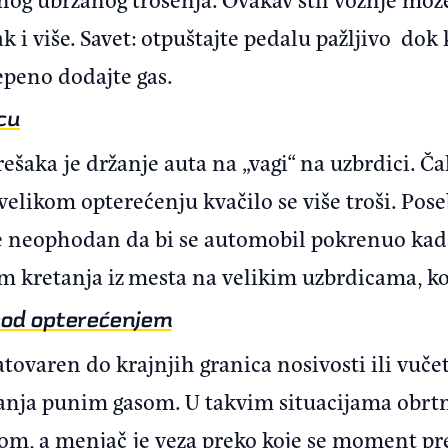
ak i više. Savet: otpuštajte pedalu pažljivo do
epeno dodajte gas.
cu
ešaka je držanje auta na „vagi“ na uzbrdici. Ča
i velikom opterećenju kvačilo se više troši. Pos
i je neophodan da bi se automobil pokrenuo kad
om kretanja iz mesta na velikim uzbrdicama, ko
pod opterećenjem
tovaren do krajnjih granica nosivosti ili vuče
avanja punim gasom. U takvim situacijama obr
m, a menjač je veza preko koje se moment pre