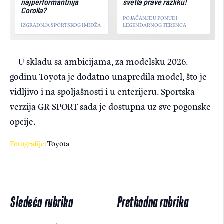
najperformantnija
svetla prave razliku!
Corolla?
POJAČANJE U PONUDI
IZGRADNJA SPORTSKOG IMIDŽA
LEGENDARNOG TERENCA
U skladu sa ambicijama, za modelsku 2026.
godinu Toyota je dodatno unapredila model, što je
vidljivo i na spoljašnosti i u enterijeru. Sportska
verzija GR SPORT sada je dostupna uz sve pogonske
opcije.
Fotografije:
Toyota
Sledeća rubrika
Prethodna rubrika