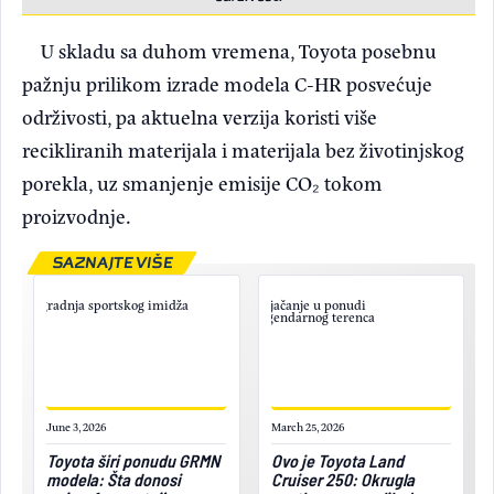
U skladu sa duhom vremena, Toyota posebnu
pažnju prilikom izrade modela C-HR posvećuje
održivosti, pa aktuelna verzija koristi više
recikliranih materijala i materijala bez životinjskog
porekla, uz smanjenje emisije CO₂ tokom
proizvodnje.
SAZNAJTE VIŠE
June 3, 2026
March 25, 2026
Toyota širi ponudu GRMN
Ovo je Toyota Land
modela: Šta donosi
Cruiser 250: Okrugla