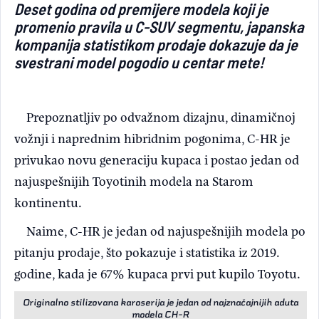
Deset godina od premijere modela koji je
Light/Dark mode
promenio pravila u C-SUV segmentu, japanska
kompanija statistikom prodaje dokazuje da je
svestrani model pogodio u centar mete!
Prepoznatljiv po odvažnom dizajnu, dinamičnoj
vožnji i naprednim hibridnim pogonima, C-HR je
privukao novu generaciju kupaca i postao jedan od
najuspešnijih Toyotinih modela na Starom
kontinentu.
Naime, C-HR je jedan od najuspešnijih modela po
pitanju prodaje, što pokazuje i statistika iz 2019.
godine, kada je 67% kupaca prvi put kupilo Toyotu.
Originalno stilizovana karoserija je jedan od najznačajnijih aduta
modela CH-R