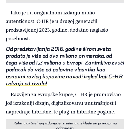
Iako je i u originalnom izdanju nudio
autentičnost, C-HR je u drugoj generaciji,
predstavljenoj 2023. godine, dodatno naglasio
posebnost.
Od predstavljanja 2016. godine širom sveta
prodato je više od dva miliona primeraka, od
čega više od 1,2 miliona u Evropi. Zanimljivo zvuči
podatak da više od polovine vlasnika kao
osnovni razlog kupovine navodi izgled koji C-HR
izdvaja od rivala!
Razvijen za evropske kupce, C-HR je promovisao
još izraženiji dizajn, digitalizovanu unutrašnjost i
naprednije hibridne, te plug-in hibridne pogone.
Kabina aktuelnog izdanja je izrađena u skladu sa principima
održivosti