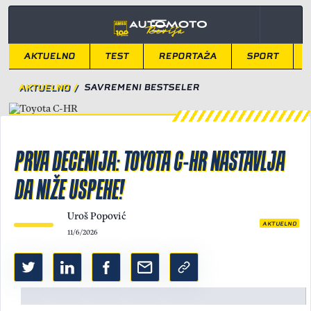
AKTUELNO
TEST
REPORTAŽA
SPORT
AKTUELNO
/
SAVREMENI BESTSELER
PRVA DECENIJA: TOYOTA C-HR NASTAVLJA
DA NIŽE USPEHE!
Uroš Popović
AKTUELNO
11/6/2026