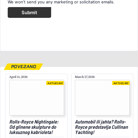
We won't send you any marketing or solicitation emails.
Submit
POVEZANO
April 15, 2026
March 27, 2026
AKTUELNO
AKTUELNO
November 8, 2025
Rolls-Royce Nightingale:
Automobil ili jahta? Rolls-
Od glinene skulpture do
Royce predstavlja Cullinan
luksuznog kabrioleta!
Yachting!