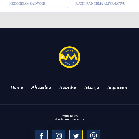
HEDONIZAM ZA DVOJE
RUČNI RAD NEMA ALTERNATIVU
AKTUELNO
Bentley Supersports se
vraća na scenu!
ODBROJAVANJE MOŽE DA POČNE!
Home
Aktuelno
Rubrike
Istorija
Impresum
Pratite nas na
društvenim mrežama