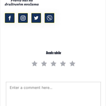
društvenim mrežama
Ocenite rubriku