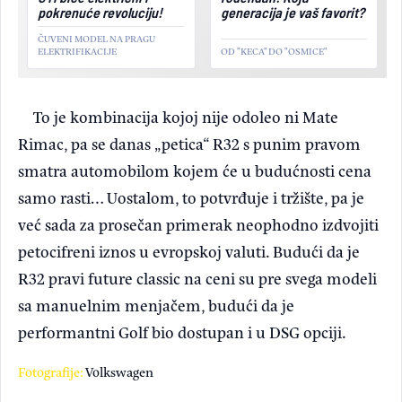
pokrenuće revoluciju!
generacija je vaš favorit?
ČUVENI MODEL NA PRAGU
ELEKTRIFIKACIJE
OD "KECA" DO "OSMICE"
To je kombinacija kojoj nije odoleo ni Mate
Rimac, pa se danas „petica“ R32 s punim pravom
smatra automobilom kojem će u budućnosti cena
samo rasti… Uostalom, to potvrđuje i tržište, pa je
već sada za prosečan primerak neophodno izdvojiti
petocifreni iznos u evropskoj valuti. Budući da je
R32 pravi future classic na ceni su pre svega modeli
sa manuelnim menjačem, budući da je
performantni Golf bio dostupan i u DSG opciji.
Fotografije:
Volkswagen