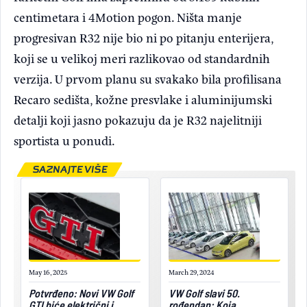
centimetara i 4Motion pogon. Ništa manje
progresivan R32 nije bio ni po pitanju enterijera,
koji se u velikoj meri razlikovao od standardnih
verzija. U prvom planu su svakako bila profilisana
Recaro sedišta, kožne presvlake i aluminijumski
detalji koji jasno pokazuju da je R32 najelitniji
sportista u ponudi.
SAZNAJTE VIŠE
May 16, 2025
March 29, 2024
Potvrđeno: Novi VW Golf
VW Golf slavi 50.
GTI biće električni i
rođendan: Koja