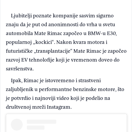
Ljubitelji poznate kompanije sasvim sigurno
znaju da je put od anonimnosti do vrha u svetu
automobila Mate Rimac započeo u BMW-u E30,
popularnoj „kockici“. Nakon kvara motora i
futurističke „transplantacije“ Mate Rimac je započeo
razvoj EV tehnolofije koji je vremenom doveo do
savršenstva.
Ipak, Rimac je istovremeno i strastveni
zaljubljenik u performantne benzinske motore, što
je potvrdio i najnoviji video koji je podelio na
društvenoj mreži Instagram.