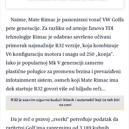
Naime, Mate Rimac je pasionirani vozač VW Golfa
pete generacije. Za razliku od armije fanova TDI
tehnologije Rimac je odabrao savršeno očivani
primerak najsnažnije R32 verzije, koja kombinuje
V6 konfiguraciju motora i snagu od 250 „konja“.
Iako je popularnoj Mk V generaciji zamerio
plastične polugice za promenu brzina i prevaziđeni
infotainment sistem, osmeh koji Mate Rimac ima
dok startuje R32 govori više od hiljadu reči...
R32 je sasvim sigurno budući klasik i automobil koji će tek biti
na ceni
Da je reč o pravoj „zverki“ potvrđuje podatak da
raritetni Golf ima zapreminu od 3.189 kubnih