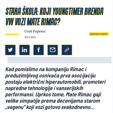
STARA ŠKOLA: KOJI YOUNGTIMER BRENDA
Light/Dark mode
VW VOZI MATE RIMAC?
Uroš Popović
ZANIMLJIVOSTI
30/5/2025
Kad pomislimo na kompaniju Rimac i
preduzimljivog osnivača prva asocijaciju
postaju električni hiperautomobili, promoteri
napredne tehnologije i vanserijskih
performansi. Uprkos tome, Mate Rimac gaji
velike simpatije prema decenijama starom
„vagenu“ koji vozi gotovo svakodnevno…