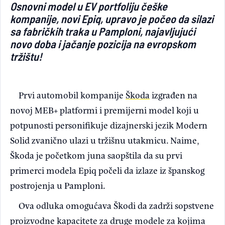
Osnovni model u EV portfoliju češke
Light/Dark mode
kompanije, novi Epiq, upravo je počeo da silazi
sa fabričkih traka u Pamploni, najavljujući
novo doba i jačanje pozicija na evropskom
tržištu!
Prvi automobil kompanije
Škoda
izgrađen na
novoj MEB+ platformi i premijerni model koji u
potpunosti personifikuje dizajnerski jezik Modern
Solid zvanično ulazi u tržišnu utakmicu. Naime,
Škoda je početkom juna saopštila da su prvi
primerci modela Epiq počeli da izlaze iz španskog
postrojenja u Pamploni.
Ova odluka omogućava Škodi da zadrži sopstvene
proizvodne kapacitete za druge modele za kojima