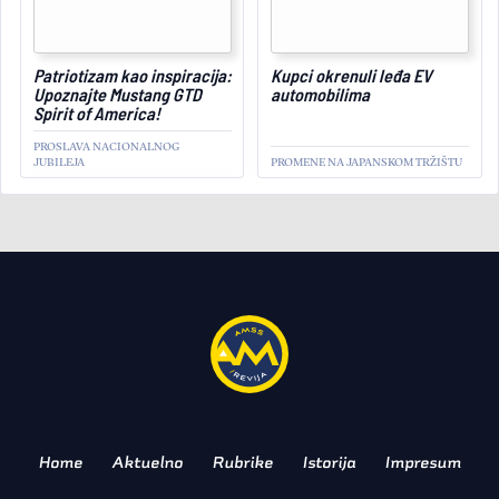
September 4, 2025
Patriotizam kao inspiracija:
Kupci okrenuli leđa EV
Upoznajte Mustang GTD
automobilima
Spirit of America!
PROSLAVA NACIONALNOG
JUBILEJA
PROMENE NA JAPANSKOM TRŽIŠTU
AKTUELNO
X-faktor: Upoznajte Mini
JCW x Deus Ex Machina
koncepte!
TANDEM KOJI ĆE OSVOJITI
MINHEN!
Home
Aktuelno
Rubrike
Istorija
Impresum