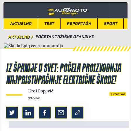
AKTUELNO
TEST
REPORTAŽA
SPORT
AKTUELNO
/
POČETAK TRŽIŠNE OFANZIVE
IZ ŠPANIJE U SVET: POČELA PROIZVODNJA
NAJPRISTUPAČNIJE ELEKTRIČNE ŠKODE!
Uroš Popović
AKTUELNO
9/6/2026