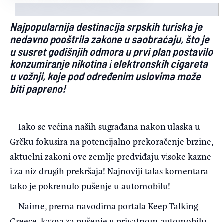
Light/Dark mode
Najpopularnija destinacija srpskih turiska je
nedavno pooštrila zakone u saobraćaju, što je
u susret godišnjih odmora u prvi plan postavilo
konzumiranje nikotina i elektronskih cigareta
u vožnji, koje pod određenim uslovima može
biti papreno!
Iako se većina naših sugrađana nakon ulaska u
Grčku fokusira na potencijalno prekoračenje brzine,
aktuelni zakoni ove zemlje predviđaju visoke kazne
i za niz drugih prekršaja! Najnoviji talas komentara
tako je pokrenulo pušenje u automobilu!
Naime, prema navodima portala Keep Talking
Greece, kazna za pušenje u privatnom automobilu