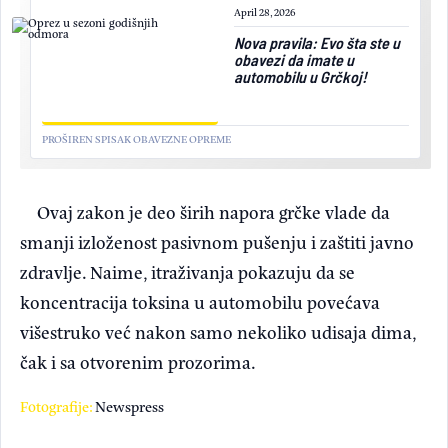
April 28, 2026
Nova pravila: Evo šta ste u
obavezi da imate u
automobilu u Grčkoj!
PROŠIREN SPISAK OBAVEZNE OPREME
Ovaj zakon je deo širih napora grčke vlade da
smanji izloženost pasivnom pušenju i zaštiti javno
zdravlje. Naime, itraživanja pokazuju da se
koncentracija toksina u automobilu povećava
višestruko već nakon samo nekoliko udisaja dima,
čak i sa otvorenim prozorima.
Fotografije:
Newspress