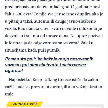
pred prisustvom deteta mlađeg od 12 godina iznosi
čak 1.500 evra! To nije sve, jer se iznos duplira ako je
u pitanju taksi, autonus ili drugo javno/službeno
vozilo. Kao dodatak, ovi izvori navode i oduzimanje
dozvole u trajanju od mesec dana. Na oprez poziva i
informacija da odgovornost snosi vozač, čak i u
situacijama kada puši putnik.
Pomenuta politika kažnjavanja nesavesnih
vozača i putnika obuhvata i elektronske
cigarete!
Naposletku, Keep Talking Greece ističe da zakon
važi i kada su prozori otvoreni, ili ako vožnja kratko
traje.
SAZNAJTE VIŠE