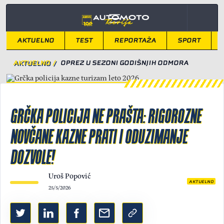
AKTUELNO
TEST
REPORTAŽA
SPORT
AKTUELNO
/
OPREZ U SEZONI GODIŠNJIH ODMORA
GRČKA POLICIJA NE PRAŠTA: RIGOROZNE
NOVČANE KAZNE PRATI I ODUZIMANJE
DOZVOLE!
Uroš Popović
AKTUELNO
25/5/2026