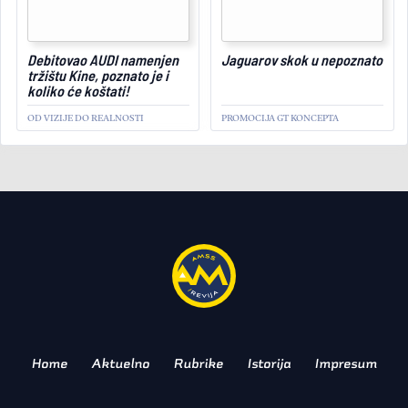
May 28, 2024
Debitovao AUDI namenjen
Jaguarov skok u nepoznato
tržištu Kine, poznato je i
koliko će koštati!
OD VIZIJE DO REALNOSTI
PROMOCIJA GT KONCEPTA
AKTUELNO
Upravo otkriven prvi
elektrifikovani Porsche 911
KRUPNA RESTILIZACIJA
Home
Aktuelno
Rubrike
Istorija
Impresum