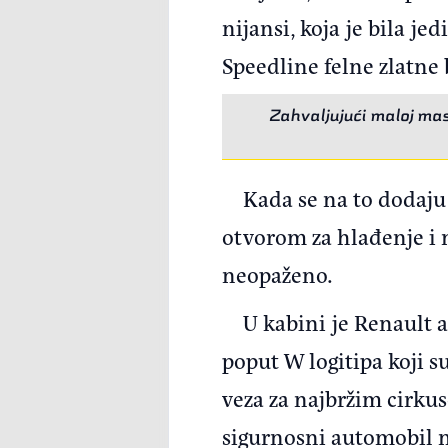
nijansi, koja je bila j
Speedline felne zlatne 
Zahvaljujući maloj masi
Kada se na to dodaju
otvorom za hlađenje i 
neopaženo.
U kabini je Renault a
poput W logitipa koji 
veza za najbržim cirkus
sigurnosni automobil n