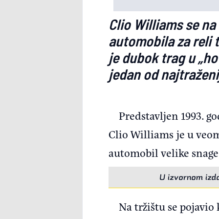
Clio Williams se na
automobila za reli
je dubok trag u „h
jedan od najtražen
Predstavljen 1993. go
Clio Williams je u veom
automobil velike snage
U izvornom izda
Na tržištu se pojavi