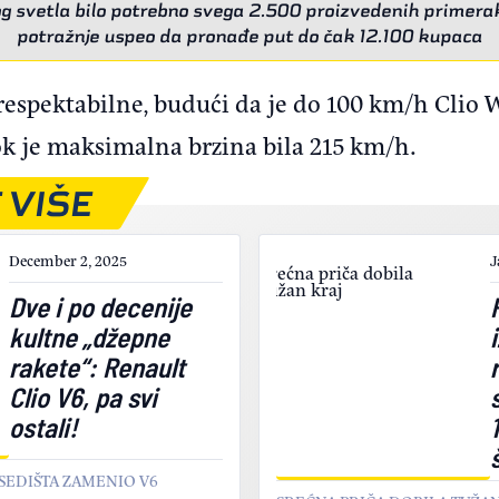
nog svetla bilo potrebno svega 2.500 proizvedenih primerak
potražnje uspeo da pronađe put do čak 12.100 kupaca
respektabilne, budući da je do 100 km/h Clio W
k je maksimalna brzina bila 215 km/h.
 VIŠE
December 2, 2025
J
Dve i po decenije
kultne „džepne
rakete“: Renault
Clio V6, pa svi
ostali!
SEDIŠTA ZAMENIO V6