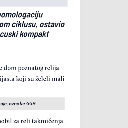
 homologaciju
om ciklusu, ostavio
ancuski kompakt
e dom poznatog relija,
asta koji su želeli mali
boje, oznake 449
obil za reli takmičenja,