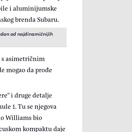
 bile i aluminijumske
anskog brenda Subaru.
jedan od najdinamičnijih
a s asimetričnim
gde mogao da prođe
re“ i druge detalje
ule 1. Tu se njegova
io Williams bio
rancuskom kompaktu daje