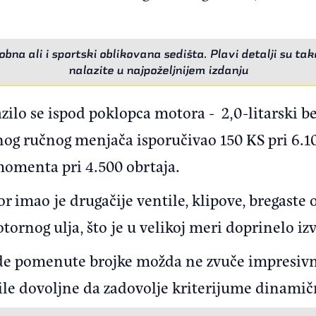
bna ali i sportski oblikovana sedišta. Plavi detalji su tak
nalazite u najpoželjnijem izdanju
ilo se ispod poklopca motora - 2,0-litarski be
nog ručnog menjača isporučivao 150 KS pri 6.10
omenta pri 4.500 obrtaja.
imao je drugačije ventile, klipove, bregaste os
ornog ulja, što je u velikoj meri doprinelo iz
de pomenute brojke možda ne zvuče impresivn
bile dovoljne da zadovolje kriterijume dinamič