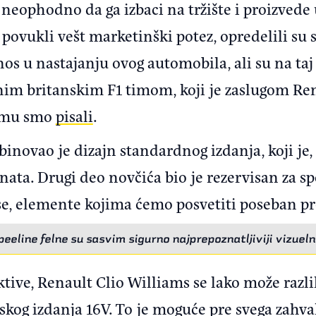
je neophodno da ga izbaci na tržište i proizved
povukli vešt marketinški potez, opredelili su s
os u nastajanju ovog automobila, ali su na taj 
vnim britanskim F1 timom, koji je zaslugom R
čemu smo
pisali
.
inovao je dizajn standardnog izdanja, koji je,
ta. Drugi deo novčića bio je rezervisan za spo
se, elemente kojima ćemo posvetiti poseban pr
eeline felne su sasvim sigurno najprepoznatljiviji vizuel
ktive, Renault Clio Williams se lako može raz
rtskog izdanja 16V. To je moguće pre svega zahva