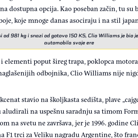
edina dostupna opcija. Kao poseban začin, tu su
boje, koje mnoge danas asociraju i na stil jap
 od 981 kg i snazi od gotovo 150 KS, Clio Williams je bio 
automobila svoje ere
 i elementi poput šireg trapa, poklopca motor
naglašenijih odbojnika, Clio Williams nije ni
kcenat stavio na školjkasta sedišta, plave „cajge
su aludirali na uspešnu saradnju sa timom Form
om na svetu ne završava, jer je 1996. godine Cl
a F1 trci za Veliku nagradu Argentine, što f