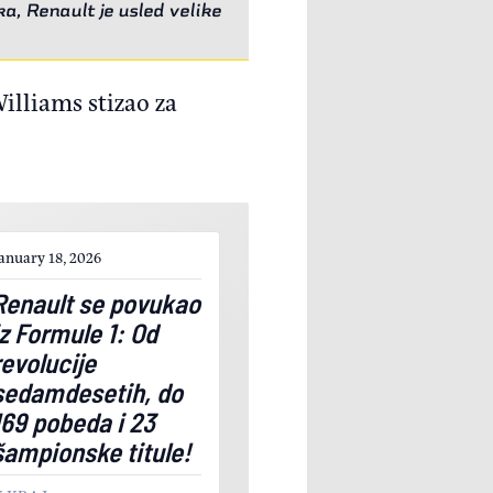
a, Renault je usled velike
illiams stizao za
anuary 18, 2026
Renault se povukao
iz Formule 1: Od
revolucije
sedamdesetih, do
169 pobeda i 23
šampionske titule!