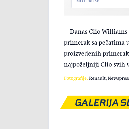
MOTOROM!
Danas Clio Williams 
primerak sa pečatima u 
proizvedenih primeraka
najpoželjniji Clio svih
Fotografije:
Renault, Newspres
GALERIJA S