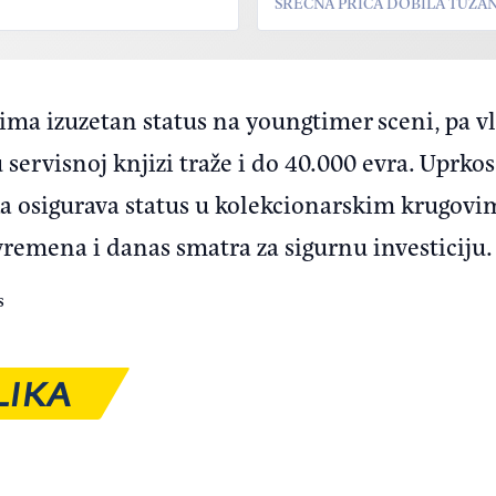
SREĆNA PRIČA DOBILA TUŽA
ima izuzetan status na youngtimer sceni, pa v
servisnoj knjizi traže i do 40.000 evra. Uprkos
 osigurava status u kolekcionarskim krugovim
 vremena i danas smatra za sigurnu investiciju.
s
LIKA