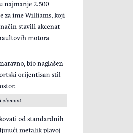
e u najmanje 2.500
e za ime Williams, koji
način stavili akcenat
enaultovih motora
 naravno, bio naglašen
rtski orijentisan stil
ostor.
ni element
likovati od standardnih
ljujući metalik plavoj