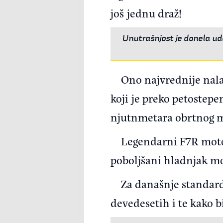
još jednu draž!
Unutrašnjost je donela udo
Ono najvrednije nalaz
koji je preko petostepe
njutnmetara obrtnog m
Legendarni F7R motor 
poboljšani hladnjak mot
Za današnje standar
devedesetih i te kako 