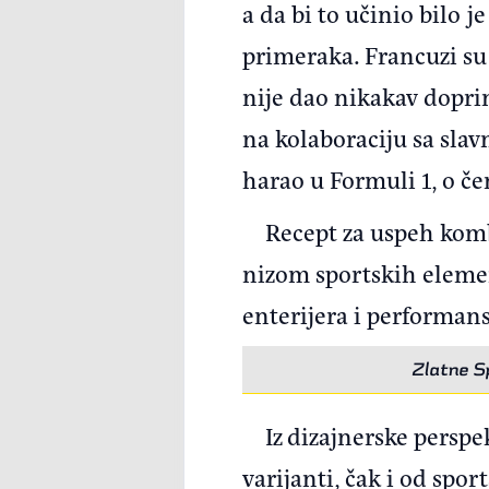
a da bi to učinio bilo 
primeraka. Francuzi su 
nije dao nikakav doprin
na kolaboraciju sa sla
harao u Formuli 1, o 
Recept za uspeh komb
nizom sportskih elemena
enterijera i performan
Zlatne Sp
Iz dizajnerske perspe
varijanti, čak i od spo