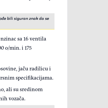
ođe bili siguran znak da se
nzinac sa 16 ventila
0 o/min. i 175
ovine, jaču radilicu i
vrsnim specifikacijama.
o, ali su sredinom
nih vozača.