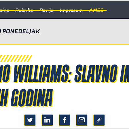
elno
Rubrike
Revija
Impresum
AMSS
 PONEDELJAK
IO WILLIAMS: SLAVNO I
H GODINA