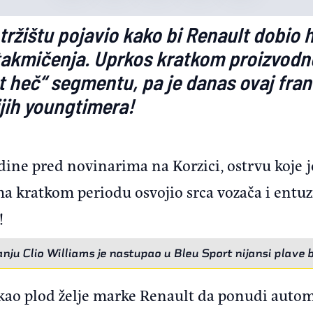
 tržištu pojavio kako bi Renault dobio
 takmičenja. Uprkos kratkom proizvodn
ot heč“ segmentu, pa je danas ovaj fr
ijih youngtimera!
dine pred novinarima na Korzici, ostrvu koje j
a kratkom periodu osvojio srca vozača i entuzij
!
nju Clio Williams je nastupao u Bleu Sport nijansi plave 
o kao plod želje marke Renault da ponudi autom