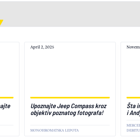
April 2, 2025
Novemb
ajte
Upoznajte Jeep Compass kroz
Šta 
objektiv poznatog fotografa!
i And
MERCED
MONOHROMATSKA LEPOTA
DEBITU
ZANIMLJIVOSTI
LIFESTY