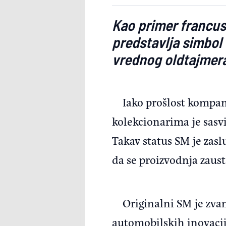
Kao primer francusk
predstavlja simbol
vrednog oldtajme
Iako prošlost kompa
kolekcionarima je sasv
Takav status SM je zasl
da se proizvodnja zaust
Originalni SM je zva
automobilskih inovacija