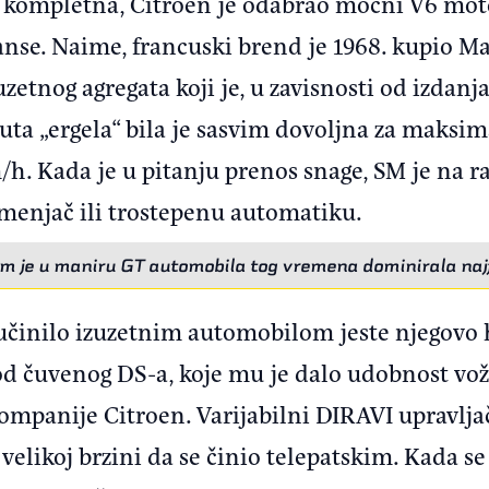
la kompletna, Citroen je odabrao moćni V6 moto
se. Naime, francuski brend je 1968. kupio Mas
etnog agregata koji je, u zavisnosti od izdanj
ta „ergela“ bila je sasvim dovoljna za maksi
h. Kada je u pitanju prenos snage, SM je na ra
menjač ili trostepenu automatiku.
om je u maniru GT automobila tog vremena dominirala najf
a učinilo izuzetnim automobilom jeste njegov
od čuvenog DS-a, koje mu je dalo udobnost vož
ompanije Citroen. Varijabilni DIRAVI upravljač 
i velikoj brzini da se činio telepatskim. Kada se