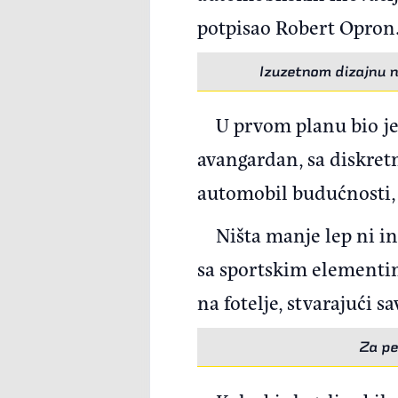
potpisao Robert Opron
Izuzetnom dizajnu ni
U prvom planu bio je 
avangardan, sa diskre
automobil budućnosti, 
Ništa manje lep ni in
sa sportskim elementim
na fotelje, stvarajući 
Za pe