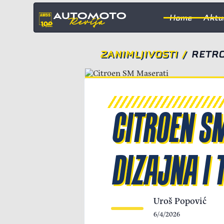
Home
Aktu
ZANIMLJIVOSTI
/
RETRO
CITROEN S
DIZAJNA I 
Uroš Popović
6/4/2026