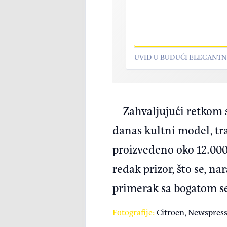
UVID U BUDUĆI ELEGANTN
Zahvaljujući retkom s
danas kultni model, tra
proizvedeno oko 12.000
redak prizor, što se, n
primerak sa bogatom se
Fotografije:
Citroen, Newspres