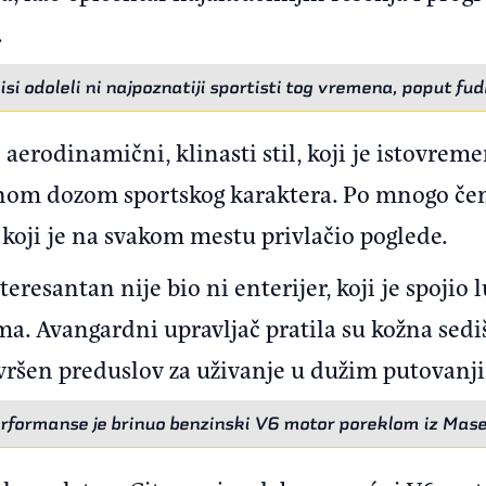
.
si odoleli ni najpoznatiji sportisti tog vremena, poput fu
aerodinamični, klinasti stil, koji je istovrem
tnom dozom sportskog karaktera. Po mnogo čem
koji je na svakom mestu privlačio poglede.
teresantan nije bio ni enterijer, koji je spoji
a. Avangardni upravljač pratila su kožna sediš
savršen preduslov za uživanje u dužim putovanj
rformanse je brinuo benzinski V6 motor poreklom iz Mase