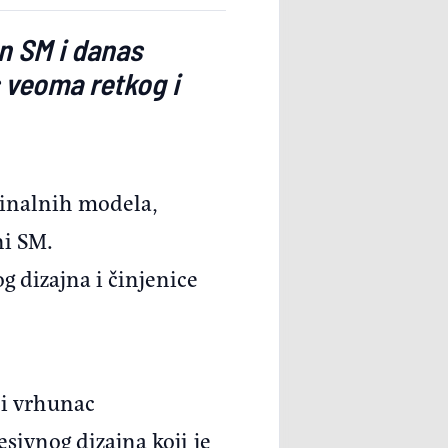
ën SM i danas
 veoma retkog i
ginalnih modela,
ni SM.
g dizajna i činjenice
ći vrhunac
sivnog dizajna koji je