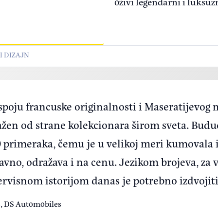
oživi legendarni i luksuz
I DIZAJN
poju francuske originalnosti i Maseratijevog 
žen od strane kolekcionara širom sveta. Buduć
 primeraka, čemu je u velikoj meri kumovala i 
aravno, odražava i na cenu. Jezikom brojeva, z
rvisnom istorijom danas je potrebno izdvojiti
s, DS Automobiles