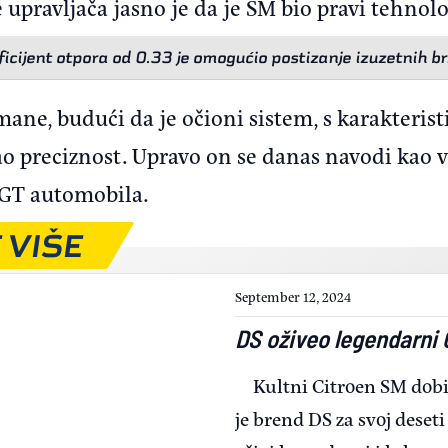
 upravljača jasno je da je SM bio pravi tehnolo
icijent otpora od 0.33 je omogućio postizanje izuzetnih b
 mane, budući da je očioni sistem, s karakter
ao preciznost. Upravo on se danas navodi kao 
 GT automobila.
 VIŠE
September 12, 2024
DS oživeo legendarni 
Kultni Citroen SM dobi
je brend DS za svoj deset