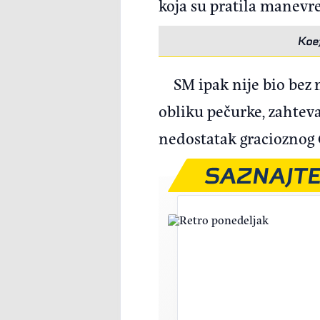
koja su pratila manevre
Koef
SM ipak nije bio bez
obliku pečurke, zahtev
nedostatak gracioznog
SAZNAJTE