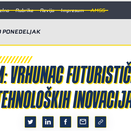
elno
Rubrike
Revija
Impresum
AMSS
 PONEDELJAK
M: VRHUNAC FUTURISTI
TEHNOLOŠKIH INOVACIJA