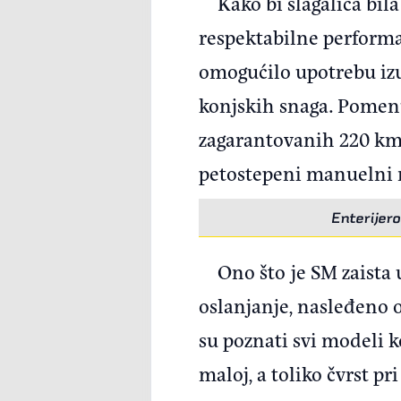
Kako bi slagalica bi
respektabilne performan
omogućilo upotrebu izuz
konjskih snaga. Pomenu
zagarantovanih 220 km/
petostepeni manuelni 
Enterijer
Ono što je SM zaist
oslanjanje, nasleđeno 
su poznati svi modeli k
maloj, a toliko čvrst pr