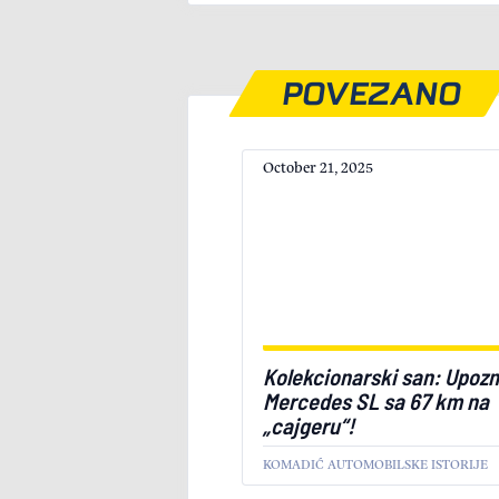
POVEZANO
October 21, 2025
Kolekcionarski san: Upozn
Mercedes SL sa 67 km na
„cajgeru“!
KOMADIĆ AUTOMOBILSKE ISTORIJE
ZANIMLJIVOSTI