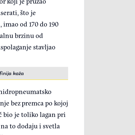
r koji je pružao
erati, što je
a, imao od 170 do 190
malnu brzinu od
spolaganje stavljao
inija koža
o hidropneumatsko
nje bez premca po kojoj
bio je toliko lagan pri
 na to dodaju i svetla