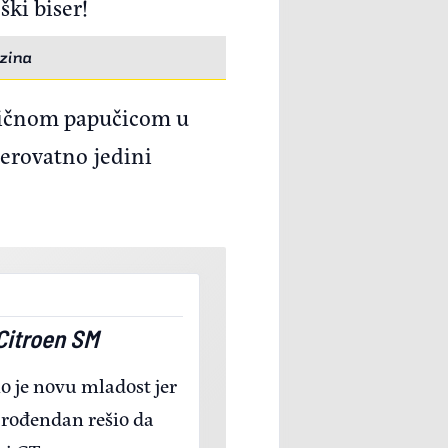
ški biser!
rzina
ističnom papučicom u
verovatno jedini
Citroen SM
o je novu mladost jer
i rođendan rešio da