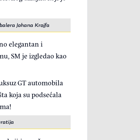
dbalera Johana Krojfa
eno elegantan i
u, SM je izgledao kao
o luksuz GT automobila
ta koja su podsećala
ima!
ratija