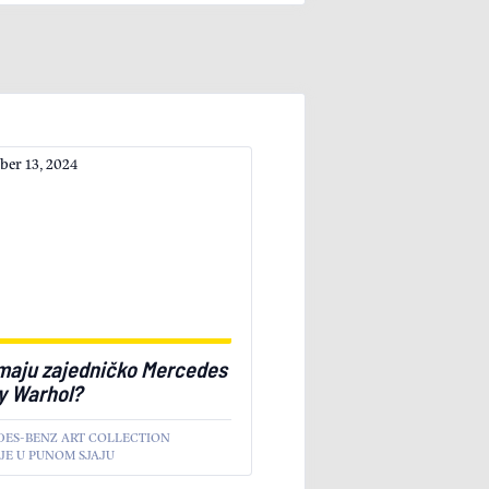
er 13, 2024
imaju zajedničko Mercedes
y Warhol?
ES-BENZ ART COLLECTION
JE U PUNOM SJAJU
LE
ZANIMLJIVOSTI