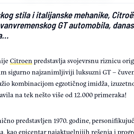
og stila i italijanske mehanike, Citro
 vanvremenskog GT automobila, danas
ra…
nije
Citroen
predstavlja svojevrsnu riznicu ori
im sigurno najzanimljiviji luksuzni GT – čuve
užio kombinacijom egzotičnog imidža, izuzetno
avila na tek nešto više od 12.000 primeraka!
nično predstavljen 1970. godine, personifikuju
, kao epicentar najaktuelnijih rešenja i progre