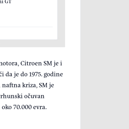
ni GT
motora, Citroen SM je i
i da je do 1975. godine
naftna kriza, SM je
a vrhunski očuvan
 oko 70.000 evra.