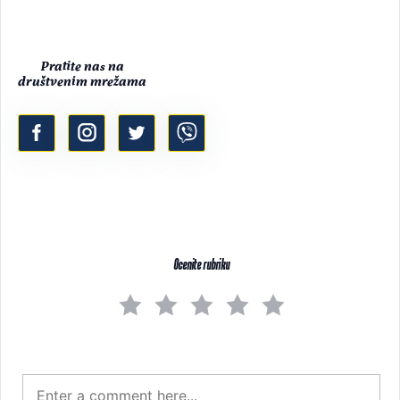
Pratite nas na
društvenim mrežama
Ocenite rubriku