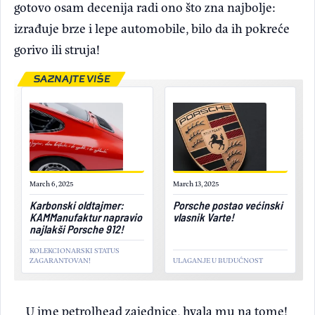
gotovo osam decenija radi ono što zna najbolje:
izrađuje brze i lepe automobile, bilo da ih pokreće
gorivo ili struja!
SAZNAJTE VIŠE
March 6, 2025
March 13, 2025
Karbonski oldtajmer:
Porsche postao većinski
KAMManufaktur napravio
vlasnik Varte!
najlakši Porsche 912!
KOLEKCIONARSKI STATUS
ZAGARANTOVAN!
ULAGANJE U BUDUĆNOST
U ime petrolhead zajednice, hvala mu na tome!