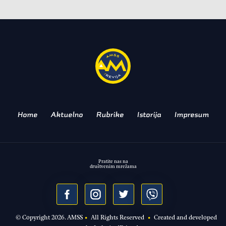
ZANIMLJIVOSTI
Prilika koja se ne propušta:
Audi prodaje porodično
blago
AUDI SPORT RACING LEGENDS
Home
Aktuelno
Rubrike
Istorija
Impresum
Pratite nas na
društvenim mrežama
© Copyright
2026
. AMSS
•
All Rights Reserved
•
Created and developed