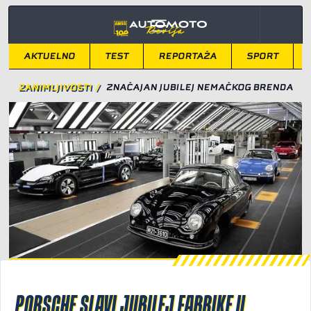
AKTUELNO
TEST
REPORTAŽA
SPORT
ZANIMLJIVOSTI
/
ZNAČAJAN JUBILEJ NEMAČKOG BRENDA
PORSCHE SLAVI JUBILEJ FABRIKE U