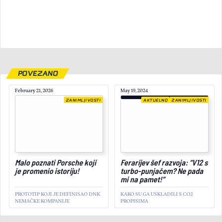
POVEZANO
February 21, 2026
May 19, 2024
ZANIMLJIVOSTI
AKTUELNO
ZANIMLJIVOSTI
April 4, 2025
Malo poznati Porsche koji
Ferarijev šef razvoja: “V12 s
je promenio istoriju!
turbo-punjačem? Ne pada
mi na pamet!”
PROTOTIP KOJI JE DEFINISAO DNK
KAKO SU GA USKLADILI S CO2
NEMAČKE KOMPANIJE
PROPISIMA