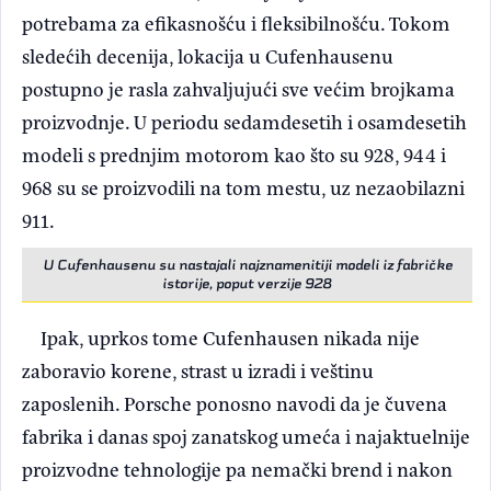
potrebama za efikasnošću i fleksibilnošću. Tokom
sledećih decenija, lokacija u Cufenhausenu
postupno je rasla zahvaljujući sve većim brojkama
proizvodnje. U periodu sedamdesetih i osamdesetih
modeli s prednjim motorom kao što su 928, 944 i
968 su se proizvodili na tom mestu, uz nezaobilazni
911.
U Cufenhausenu su nastajali najznamenitiji modeli iz fabričke
istorije, poput verzije 928
Ipak, uprkos tome Cufenhausen nikada nije
zaboravio korene, strast u izradi i veštinu
zaposlenih. Porsche ponosno navodi da je čuvena
fabrika i danas spoj zanatskog umeća i najaktuelnije
proizvodne tehnologije pa nemački brend i nakon