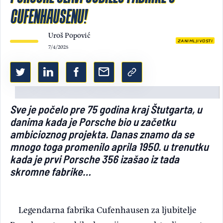
CUFENHAUSENU!
Light/Dark mode
Uroš Popović
ZANIMLJIVOSTI
7/4/2025
Sve je počelo pre 75 godina kraj Štutgarta, u
danima kada je Porsche bio u začetku
ambicioznog projekta. Danas znamo da se
mnogo toga promenilo aprila 1950. u trenutku
kada je prvi Porsche 356 izašao iz tada
skromne fabrike…
Legendarna fabrika Cufenhausen za ljubitelje