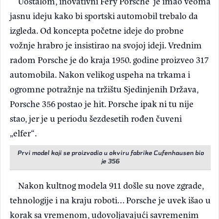
Uostalom, inovativni Fery Porsche je imao veoma
jasnu ideju kako bi sportski automobil trebalo da
izgleda. Od koncepta početne ideje do probne
vožnje hrabro je insistirao na svojoj ideji. Vrednim
radom Porsche je do kraja 1950. godine proizveo 317
automobila. Nakon velikog uspeha na trkama i
ogromne potražnje na tržištu Sjedinjenih Država,
Porsche 356 postao je hit. Porsche ipak ni tu nije
stao, jer je u periodu šezdesetih rođen čuveni
„elfer“.
Prvi model koji se proizvodio u okviru fabrike Cufenhausen bio
je 356
Nakon kultnog modela 911 došle su nove zgrade,
tehnologije i na kraju roboti… Porsche je uvek išao u
korak sa vremenom, udovoljavajući savremenim