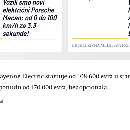
Vozili smo novi
električni Porsche
Macan: od 0 do 100
km/h za 3,3
sekunde!
EKSKLUZIVNA MEDIJSKA PRE
Cayenne Electric startuje od 108.600 evra u st
onudu od 170.000 evra, bez opcionala.
he