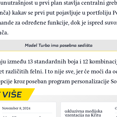
unutrašnjost u prvi plan stavlja centralni gre
a) kakav se prvi put pojavljuje u portfoliju P
nde za određene funkcije, dok je ispred suvo
nča.
Model Turbo ima posebna sedišta
aju između 13 standardnih boja i 12 kombinacij
et različitih felni. I to nije sve, jer će moći d
ke opcije kroz poseban program personalizaci
 VIŠE
November 8, 2024
O