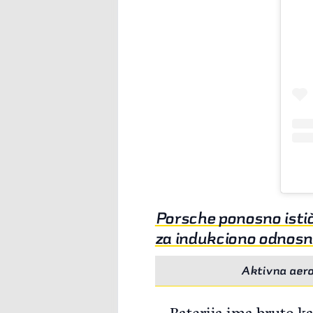
Porsche ponosno istič
za indukciono odnosn
Aktivna aero
Baterija ima bruto ka