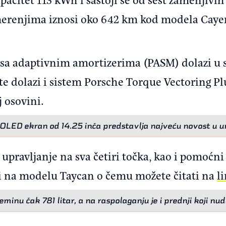
enjima iznosi oko 642 km kod modela Cayen
sa adaptivnim amortizerima (PASM) dolazi u s
te dolazi i sistem Porsche Torque Vectoring P
 osovini.
 OLED ekran od 14.25 inča predstavlja najveću novost u u
upravljanje na sva četiri točka, kao i pomoćni
li na modelu Taycan o čemu možete čitati na
l
minu čak 781 litar, a na raspolaganju je i prednji koji nu