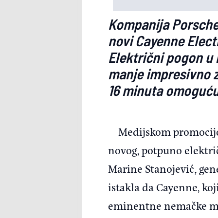
Kompanija Porsche 
novi Cayenne Elect
Električni pogon u n
manje impresivno z
16 minuta omoguću
Medijskom promocijo
novog, potpuno elektri
Marine Stanojević, gen
istakla da Cayenne, koji
eminentne nemačke mar