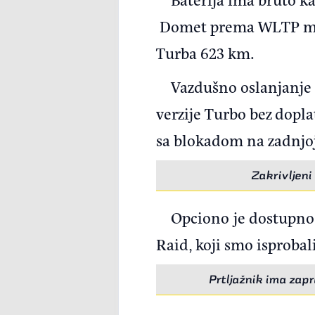
Domet prema WLTP mer
Turba 623 km.
Vazdušno oslanjanje 
verzije Turbo bez dopla
sa blokadom na zadnjoj
Zakrivljeni
Opciono je dostupno 
Raid, koji smo isproba
Prtljažnik ima zapre