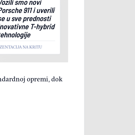
Vozili smo novi
Porsche 911 i uverili
se u sve prednosti
inovativne T-hybrid
tehnologije
ZENTACIJA NA KRITU
andardnoj opremi, dok