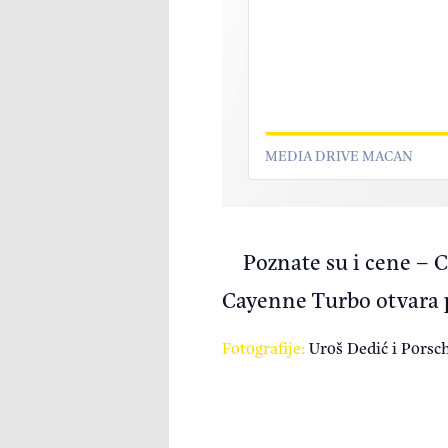
MEDIA DRIVE MACAN
Poznate su i cene – 
Cayenne Turbo otvara p
Fotografije:
Uroš Dedić i Porsc