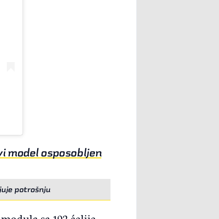
vi model osposobljen
uje potrošnju
 modula sa 192 ćelije.