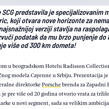
SCG predstavila je specijalizovanim 
ric, koji otvara nove horizonte za nem
ajsnažnijoj verziji stavlja na raspolaga
vuči podatak da mu brzo punjenje do 
je više od 300 km dometa!
m u beogradskom Hotelu Radisson Collection
čnog modela Cayenne u Srbiju. Prezentacija j
eralne direktorke
Porsche
brenda za Zapadni B
 je pre više od 20 godina otvorio vrata za trži
ke u novi segment, sada sa velikim ambicija