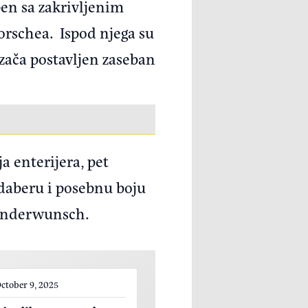
ben sa zakrivljenim
orschea. Ispod njega su
zača postavljen zaseban
a enterijera, pet
a odaberu i posebnu boju
je Sonderwunsch.
ctober 9, 2025