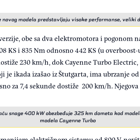
e novog modela predstavljaju visoke performanse, veliki d
 verzije, obe sa dva elektromotora i pogonom n
408 KS i 835 Nm odnosno 442 KS (u overboost-u
dostiže 230 km/h, dok Cayenne Turbo Electric,
i je ikada izašao iz Štutgarta, ima ubrzanje o
sno za 7,4 sekunde dostiže 200 km/h. Njegov
aču snage 400 kW obezbeđuje 325 km dometa kod modela
modela Cayenne Turbo
emenijem električnom sistemu od 800 V, novit