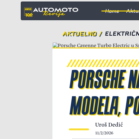
Home
Aktu
AKTUELNO
/
ELEKTRIČN
PORSCHE N
MODELA, PO
Uroš Dedić
11/2/2026