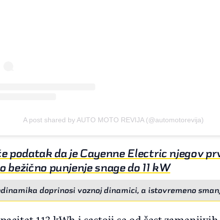
A post shared by AUTO MOTO REVIJA (@automotorevija)
e podatak da je Cayenne Electric njegov pr
o bežično punjenje snage do 11 kW
dinamika doprinosi voznoj dinamici, a istovremeno smanj
pacitet 113 kWh i sastoji se od šest zamenjivih