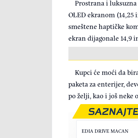
Prostrana i luksuzna 
OLED ekranom (14,25 inč
smeštene haptičke koma
ekran dijagonale 14,9 i
Kupci će moći da bir
paketa za enterijer, dev
po želji, kao i još ne
SAZNAJTE