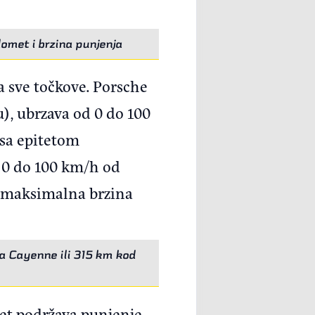
omet i brzina punjenja
a sve točkove. Porsche
), ubrzava od 0 do 100
 sa epitetom
d 0 do 100 km/h od
a maksimalna brzina
 Cayenne ili 315 km kod
et podržava punjenje