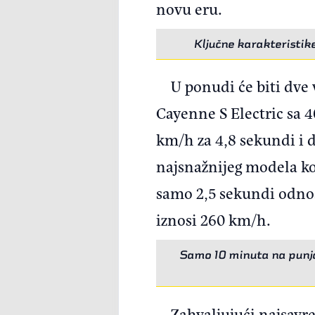
novu eru.
Ključne karakteristik
U ponudi će biti dve
Cayenne S Electric sa 
km/h za 4,8 sekundi i 
najsnažnijeg modela koj
samo 2,5 sekundi odno
iznosi 260 km/h.
Samo 10 minuta na punj
Zahvaljujući najsavr