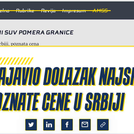
elno
Rubrike
Revija
Impresum
AMSS
I SUV POMERA GRANICE
AJAVIO DOLAZAK NAJS
ZNATE CENE U SRBIJI