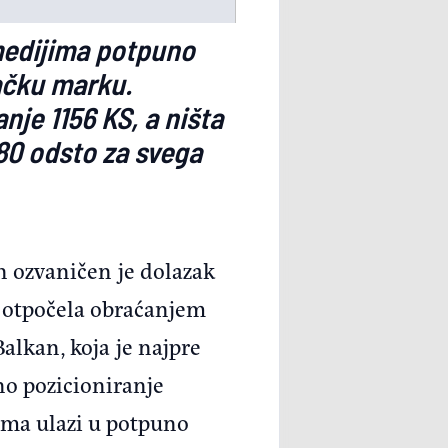
medijima potpuno
ačku marku.
nje 1156 KS, a ništa
80 odsto za svega
 ozvaničen je dolazak
e otpočela obraćanjem
alkan, koja je najpre
šno pozicioniranje
ma ulazi u potpuno