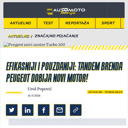
AKTUELNO
TEST
REPORTAŽA
SPORT
AKTUELNO
/
ZNAČAJNO POJAČANJE
EFIKASNIJI I POUZDANIJI: TANDEM BRENDA
PEUGEOT DOBIJA NOVI MOTOR!
Uroš Popović
AKTUELNO
TEHNOLOGIJE
16/3/2026