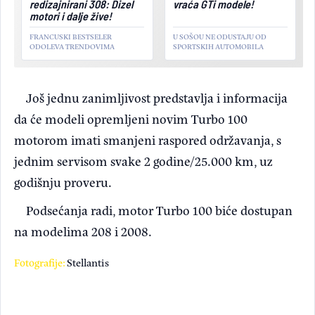
redizajnirani 308: Dizel
vraća GTi modele!
motori i dalje žive!
FRANCUSKI BESTSELER
U SOŠOU NE ODUSTAJU OD
ODOLEVA TRENDOVIMA
SPORTSKIH AUTOMOBILA
Još jednu zanimljivost predstavlja i informacija
da će modeli opremljeni novim Turbo 100
motorom imati smanjeni raspored održavanja, s
jednim servisom svake 2 godine/25.000 km, uz
godišnju proveru.
Podsećanja radi, motor Turbo 100 biće dostupan
na modelima 208 i 2008.
Fotografije:
Stellantis