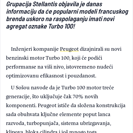
Grupacija Stellantis objavila je danas
Light/Dark mode
informaciju da će popularni modeli francuskog
brenda uskoro na raspolaganju imati novi
agregat oznake Turbo 100!
Inženjeri kompanije
Peugeot
dizajnirali su novi
benzinski motor Turbo 100, koji će podići
performanse na viši nivo, istovremeno nudeći
optimizovanu efikasnost i pouzdanost.
U Sošou navode da je Turbo 100 motor treće
generacije, što uključuje čak 70% novih
komponenti. Peugeot ističe da složena konstrukcija
sada obuhvata ključne elemente poput lanca
razvoda, turbopunjača, sistema ubrizgavanja,
klipova, bloka cilindra i još mnogo toga.