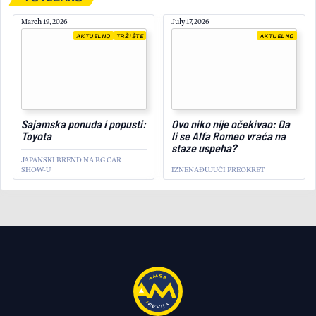
March 19, 2026
July 17, 2026
AKTUELNO
TRŽIŠTE
AKTUELNO
January 29, 2026
Sajamska ponuda i popusti:
Ovo niko nije očekivao: Da
Toyota
li se Alfa Romeo vraća na
staze uspeha?
JAPANSKI BREND NA BG CAR
SHOW-U
IZNENAĐUJUĆI PREOKRET
AKTUELNO
Ovo je novi Mercedes S-
klase: trokraka zvezda
ponovo sija, sada i
bukvalno!
SVETSKA PREMIJERA