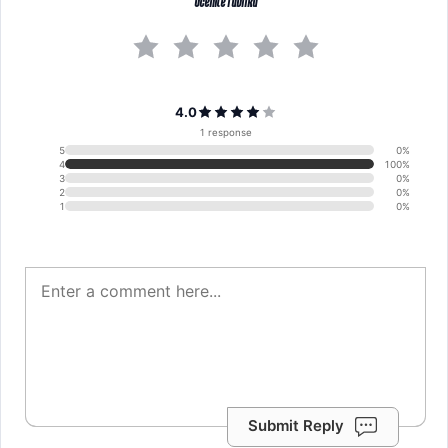
Ocenite rubriku
4.0
1 response
5
0%
4
100%
3
0%
2
0%
1
0%
Submit Reply