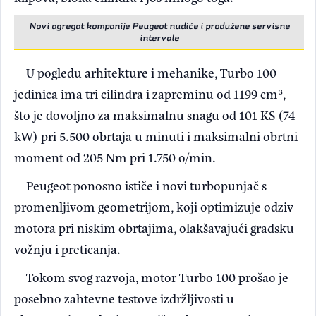
Novi agregat kompanije Peugeot nudiće i produžene servisne
intervale
U pogledu arhitekture i mehanike, Turbo 100
jedinica ima tri cilindra i zapreminu od 1199 cm³,
što je dovoljno za maksimalnu snagu od 101 KS (74
kW) pri 5.500 obrtaja u minuti i maksimalni obrtni
moment od 205 Nm pri 1.750 o/min.
Peugeot ponosno ističe i novi turbopunjač s
promenljivom geometrijom, koji optimizuje odziv
motora pri niskim obrtajima, olakšavajući gradsku
vožnju i preticanja.
Tokom svog razvoja, motor Turbo 100 prošao je
posebno zahtevne testove izdržljivosti u