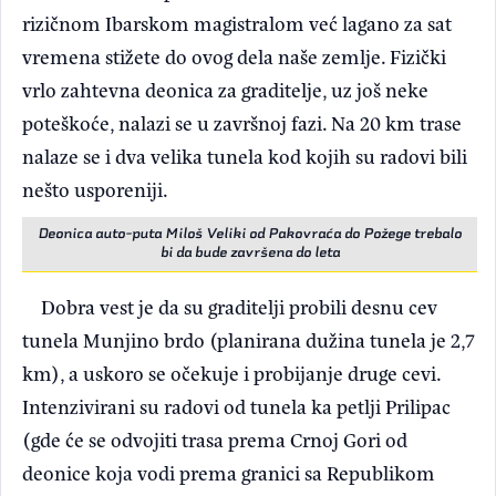
rizičnom Ibarskom magistralom već lagano za sat
vremena stižete do ovog dela naše zemlje. Fizički
vrlo zahtevna deonica za graditelje, uz još neke
poteškoće, nalazi se u završnoj fazi. Na 20 km trase
nalaze se i dva velika tunela kod kojih su radovi bili
nešto usporeniji.
Deonica auto-puta Miloš Veliki od Pakovraća do Požege trebalo
bi da bude završena do leta
Dobra vest je da su graditelji probili desnu cev
tunela Munjino brdo (planirana dužina tunela je 2,7
km), a uskoro se očekuje i probijanje druge cevi.
Intenzivirani su radovi od tunela ka petlji Prilipac
(gde će se odvojiti trasa prema Crnoj Gori od
deonice koja vodi prema granici sa Republikom