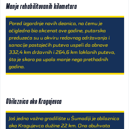
Manje rehabilitovanih kilometara
Pored izgardnje novih deonica, na čemu je
očigledno bio akcenat ove godine, putarska
preduzeća su u okviru redovnog održavanja i
sanacije postojećih puteva uspeli da obnove
332,4 km državnih i 264,6 km loklanih puteva,
što je skoro pa upola manje nego prethodnih
godina.
Obilaznica oko Kragujevca
Još jedno važno gradilište u Šumadiji je obilaznica
oko Kragujevca dužine 22 km. Ona obuhvata