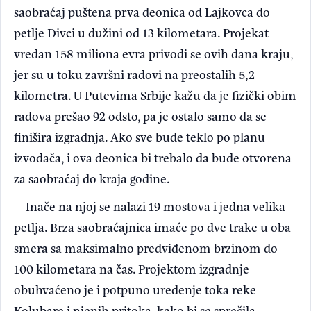
saobraćaj puštena prva deonica od Lajkovca do
petlje Divci u dužini od 13 kilometara. Projekat
vredan 158 miliona evra privodi se ovih dana kraju,
jer su u toku završni radovi na preostalih 5,2
kilometra. U Putevima Srbije kažu da je fizički obim
radova prešao 92 odsto, pa je ostalo samo da se
finišira izgradnja. Ako sve bude teklo po planu
izvođača, i ova deonica bi trebalo da bude otvorena
za saobraćaj do kraja godine.
Inače na njoj se nalazi 19 mostova i jedna velika
petlja. Brza saobraćajnica imaće po dve trake u oba
smera sa maksimalno predviđenom brzinom do
100 kilometara na čas. Projektom izgradnje
obuhvaćeno je i potpuno uređenje toka reke
Kolubare i njenih pritoka, kako bi se sprečila