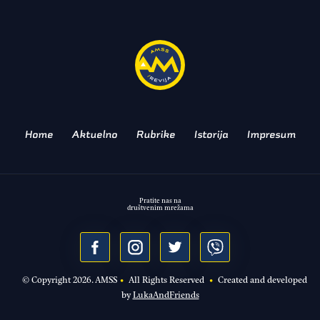
tunelu?
BEZBEDNOST JE IMPERATIV
Home
Aktuelno
Rubrike
Istorija
Impresum
Pratite nas na
društvenim mrežama
© Copyright
2026
. AMSS
•
All Rights Reserved
•
Created and developed
by
LukaAndFriends