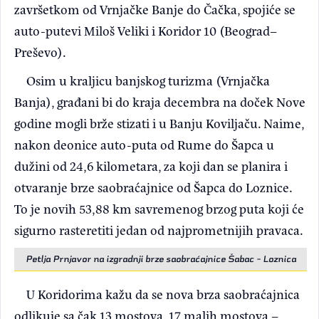
završetkom od Vrnjačke Banje do Čačka, spojiće se
auto-putevi Miloš Veliki i Koridor 10 (Beograd–
Preševo).
Osim u kraljicu banjskog turizma (Vrnjačka
Banja), građani bi do kraja decembra na doček Nove
godine mogli brže stizati i u Banju Koviljaču. Naime,
nakon deonice auto-puta od Rume do Šapca u
dužini od 24,6 kilometara, za koji dan se planira i
otvaranje brze saobraćajnice od Šapca do Loznice.
To je novih 53,88 km savremenog brzog puta koji će
sigurno rasteretiti jedan od najprometnijih pravaca.
Petlja Prnjavor na izgradnji brze saobraćajnice Šabac - Loznica
U Koridorima kažu da se nova brza saobraćajnica
odlikuje sa čak 13 mostova, 17 malih mostova –