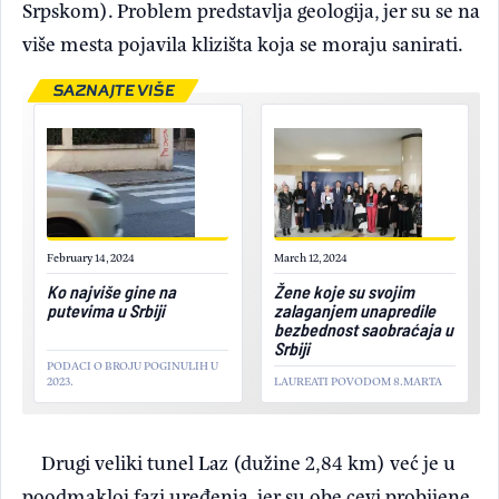
Srpskom). Problem predstavlja geologija, jer su se na
više mesta pojavila klizišta koja se moraju sanirati.
SAZNAJTE VIŠE
February 14, 2024
March 12, 2024
Ko najviše gine na
Žene koje su svojim
putevima u Srbiji
zalaganjem unapredile
bezbednost saobraćaja u
Srbiji
PODACI O BROJU POGINULIH U
2023.
LAUREATI POVODOM 8.MARTA
Drugi veliki tunel Laz (dužine 2,84 km) već je u
poodmakloj fazi uređenja, jer su obe cevi probijene.