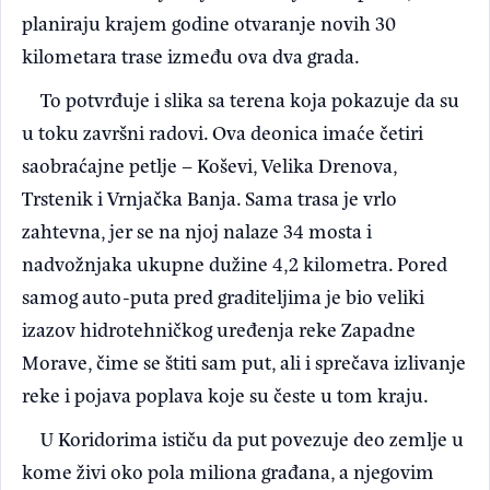
planiraju krajem godine otvaranje novih 30
kilometara trase između ova dva grada.
To potvrđuje i slika sa terena koja pokazuje da su
u toku završni radovi. Ova deonica imaće četiri
saobraćajne petlje – Koševi, Velika Drenova,
Trstenik i Vrnjačka Banja. Sama trasa je vrlo
zahtevna, jer se na njoj nalaze 34 mosta i
nadvožnjaka ukupne dužine 4,2 kilometra. Pored
samog auto-puta pred graditeljima je bio veliki
izazov hidrotehničkog uređenja reke Zapadne
Morave, čime se štiti sam put, ali i sprečava izlivanje
reke i pojava poplava koje su česte u tom kraju.
U Koridorima ističu da put povezuje deo zemlje u
kome živi oko pola miliona građana, a njegovim