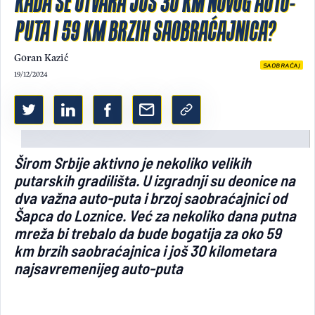
KADA SE OTVARA JOŠ 30 KM NOVOG AUTO-
PUTA I 59 KM BRZIH SAOBRAĆAJNICA?
Light/Dark mode
Goran Kazić
SAOBRAĆAJ
19/12/2024
Širom Srbije aktivno je nekoliko velikih
putarskih gradilišta. U izgradnji su deonice na
dva važna auto-puta i brzoj saobraćajnici od
Šapca do Loznice. Već za nekoliko dana putna
mreža bi trebalo da bude bogatija za oko 59
km brzih saobraćajnica i još 30 kilometara
najsavremenijeg auto-puta