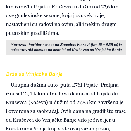
km između Pojata i Kruševca u dužini od 27,6 km. I
ove građevinske sezone, koja još uvek traje,
nastavljeni su radovi na ovim, ali i nekim drugm
putarskim gradilištima.
Moravski koridor - most na Zapadnoj Moravi (km 51 + 929 m) je
najzahtevniji objekat na deonici od Kruševca do Vrnjačke Banje
Brže do Vrnjačke Banje
Ukupna dužina auto-puta E761 Pojate–Preljina
iznosi 112,4 kilometra. Prva deonica od Pojata do
Kruševca (Koševa) u dužini od 27,83 km završena je
i otvorena za saobraćaj. Ovih dana na gradilištu trase
od Kruševca do Vrnjačke Banje vrlo je živo, jer u
Koridorima Srbije koji vode ovaj važan posao,