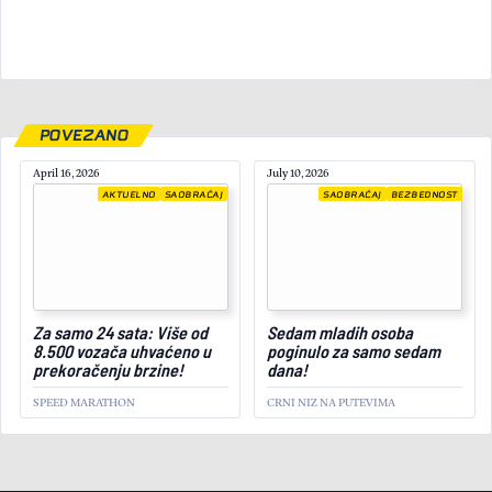
POVEZANO
April 16, 2026
July 10, 2026
AKTUELNO
SAOBRAĆAJ
SAOBRAĆAJ
BEZBEDNOST
August 13, 2025
Za samo 24 sata: Više od
Sedam mladih osoba
8.500 vozača uhvaćeno u
poginulo za samo sedam
prekoračenju brzine!
dana!
SPEED MARATHON
CRNI NIZ NA PUTEVIMA
SAVETI
BEZBEDNOST
SAOBRAĆAJ
Kako treba voziti i šta činiti
u iznenadnim situacijama u