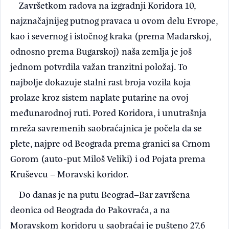
Završetkom radova na izgradnji Koridora 10,
najznačajnijeg putnog pravaca u ovom delu Evrope,
kao i severnog i istočnog kraka (prema Mađarskoj,
odnosno prema Bugarskoj) naša zemlja je još
jednom potvrdila važan tranzitni položaj. To
najbolje dokazuje stalni rast broja vozila koja
prolaze kroz sistem naplate putarine na ovoj
međunarodnoj ruti. Pored Koridora, i unutrašnja
mreža savremenih saobraćajnica je počela da se
plete, najpre od Beograda prema granici sa Crnom
Gorom (auto-put Miloš Veliki) i od Pojata prema
Kruševcu – Moravski koridor.
Do danas je na putu Beograd–Bar završena
deonica od Beograda do Pakovraća, a na
Moravskom koridoru u saobraćaj je pušteno 27,6