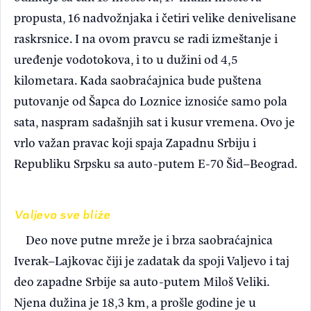
propusta, 16 nadvožnjaka i četiri velike denivelisane
raskrsnice. I na ovom pravcu se radi izmeštanje i
uređenje vodotokova, i to u dužini od 4,5
kilometara. Kada saobraćajnica bude puštena
putovanje od Šapca do Loznice iznosiće samo pola
sata, naspram sadašnjih sat i kusur vremena. Ovo je
vrlo važan pravac koji spaja Zapadnu Srbiju i
Republiku Srpsku sa auto-putem E-70 Šid–Beograd.
Valjevo sve bliže
Deo nove putne mreže je i brza saobraćajnica
Iverak–Lajkovac čiji je zadatak da spoji Valjevo i taj
deo zapadne Srbije sa auto-putem Miloš Veliki.
Njena dužina je 18,3 km, a prošle godine je u