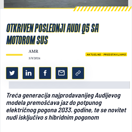
Light/Dark mode
OTKRIVEN POSLEDNJI AUDI Q5 SA
MOTOROM SUS
AMR
AKTUELNO
PREDSTAVLJAMO
3/9/2024
Treća generacija najprodavanijeg Audijevog
modela premošćava jaz do potpunog
električnog pogona 2033. godine, te se novitet
nudi isključivo s hibridnim pogonom