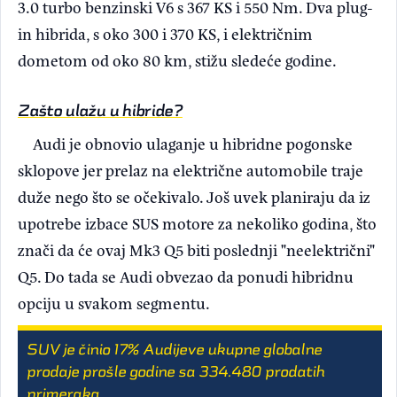
3.0 turbo benzinski V6 s 367 KS i 550 Nm. Dva plug-
in hibrida, s oko 300 i 370 KS, i električnim
dometom od oko 80 km, stižu sledeće godine.
Zašto ulažu u hibride?
Audi je obnovio ulaganje u hibridne pogonske
sklopove jer prelaz na električne automobile traje
duže nego što se očekivalo. Još uvek planiraju da iz
upotrebe izbace SUS motore za nekoliko godina, što
znači da će ovaj Mk3 Q5 biti poslednji "neelektrični"
Q5. Do tada se Audi obvezao da ponudi hibridnu
opciju u svakom segmentu.
SUV je činio 17% Audijeve ukupne globalne
prodaje prošle godine sa 334.480 prodatih
primeraka