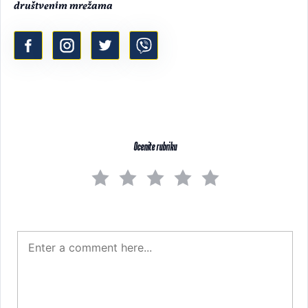
društvenim mrežama
Ocenite rubriku