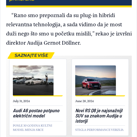
“Rano smo prepoznali da su plug-in hibridi
relevantna tehnologija, a sada vidimo da je most
duži nego što smo u početku mislili,” rekao je izvršni
direktor Audija Gernot Döllner.
SAZNAJTE VIŠE
July 31, 2024
June 28, 2024
Audi A6 postao potpuno
Novi RS Q8 je najsnažnijI
električni model
SUV sa znakom Audija u
istoriji
POSLE 30 GODINA KULTNI
MODEL MENJA SRCE
STIGLA PERFORMANCE VERZIJA