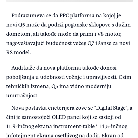
Podrazumeva se da PPC platforma na kojoj je
novi Q5 može da podrži pogonske sklopove s dužim
dometom, ali takođe može da primi i V8 motor,
nagoveštavajući budućnost većeg Q7 i šanse za novi
RS model.
Audi kaže da nova platforma takođe donosi
poboljšanja u udobnosti vožnje i upravljivosti. Osim
tehničkih izmena, Q5 ima vidno moderniju
unutrašnjost.
Nova postavka eneterijera zove se "Digital Stage", a
čini je samostojeći OLED panel koji se sastoji od
11,9-inčnog ekrana instrument-table i 14,5-inčnog
infotejment ekrana osetljivog na dodir. Ekran od