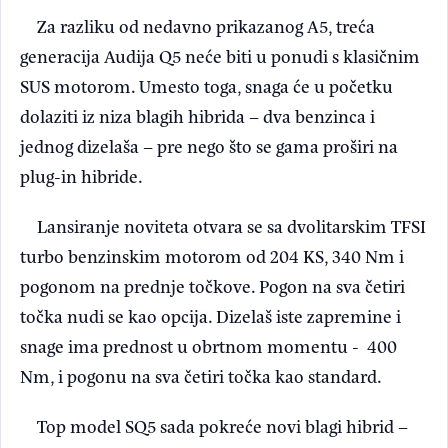
Za razliku od nedavno prikazanog A5, treća
generacija Audija Q5 neće biti u ponudi s klasičnim
SUS motorom. Umesto toga, snaga će u početku
dolaziti iz niza blagih hibrida – dva benzinca i
jednog dizelaša – pre nego što se gama proširi na
plug-in hibride.
Lansiranje noviteta otvara se sa dvolitarskim TFSI
turbo benzinskim motorom od 204 KS, 340 Nm i
pogonom na prednje točkove. Pogon na sva četiri
točka nudi se kao opcija. Dizelaš iste zapremine i
snage ima prednost u obrtnom momentu - 400
Nm, i pogonu na sva četiri točka kao standard.
Top model SQ5 sada pokreće novi blagi hibrid –