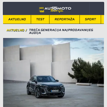
AKTUELNO
TEST
REPORTAŽA
SPORT
AKTUELNO
/
TREĆA GENERACIJA NAJPRODAVANIJEG
AUDIJA