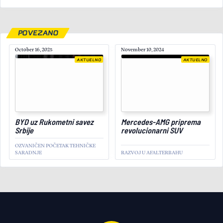
POVEZANO
October 16, 2025
November 10, 2024
AKTUELNO
AKTUELNO
April 10, 2025
BYD uz Rukometni savez
Mercedes-AMG priprema
Srbije
revolucionarni SUV
OZVANIČEN POČETAK TEHNIČKE
SARADNJE
RAZVOJ U AFALTERBAHU
AKTUELNO
Veteran uzvraća udarac:
Niva Sport je najsnažniji
terenac ruske kompanije
MODERNIZOVAN KLASIK
KOMPANIJE AVTOVAZ