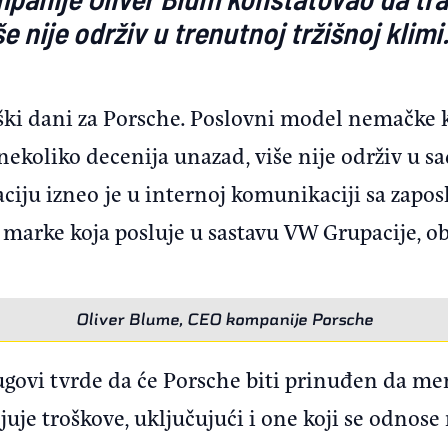
 nije održiv u trenutnoj tržišnoj klimi
eški dani za Porsche. Poslovni model nemačke k
nekoliko decenija unazad, više nije održiv u 
aciju izneo je u internoj komunikaciji sa zapo
marke koja posluje u sastavu VW Grupacije, ob
Oliver Blume, CEO kompanije Porsche
govi tvrde da će Porsche biti prinuđen da m
njuje troškove, uključujući i one koji se odnos