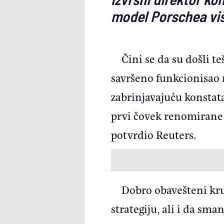
model Porschea više
Čini se da su došli t
savršeno funkcionisao 
zabrinjavajuću konstat
prvi čovek renomirane 
potvrdio Reuters.
Dobro obavešteni kru
strategiju, ali i da sma