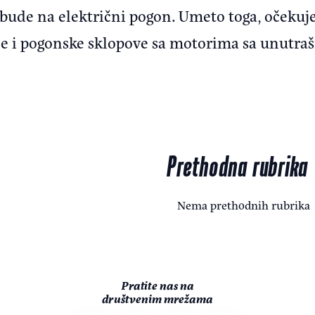
ude na električni pogon. Umeto toga, očekuje 
e i pogonske sklopove sa motorima sa unutraš
Prethodna rubrika
Nema prethodnih rubrika
Pratite nas na
društvenim mrežama