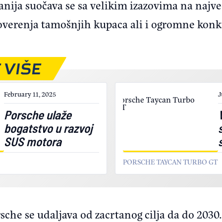
ija suočava se sa velikim izazovima na najve
 poverenja tamošnjih kupaca ali i ogromne kon
 VIŠE
February 11, 2025
J
Porsche ulaže
bogatstvo u razvoj
SUS motora
PORSCHE TAYCAN TURBO GT
sche se udaljava od zacrtanog cilja da do 203