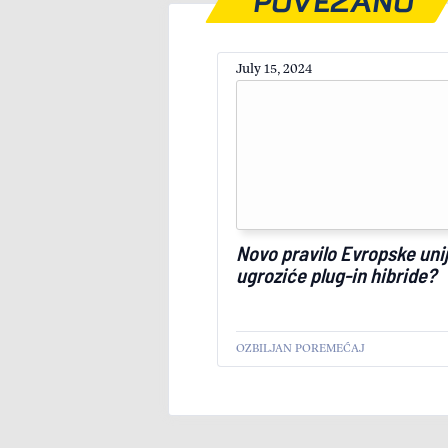
POVEZANO
July 15, 2024
Novo pravilo Evropske uni
ugroziće plug-in hibride?
OZBILJAN POREMEĆAJ
AKTUELNO