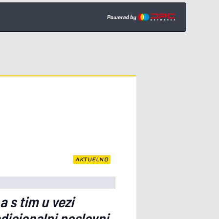
AKTUELNO
a s tim u vezi
dicionalni poslovni