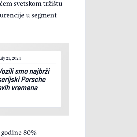
ćem svetskom tržištu –
kurencije u segment
uly 21, 2024
Vozili smo najbrži
serijski Porsche
svih vremena
0. godine 80%