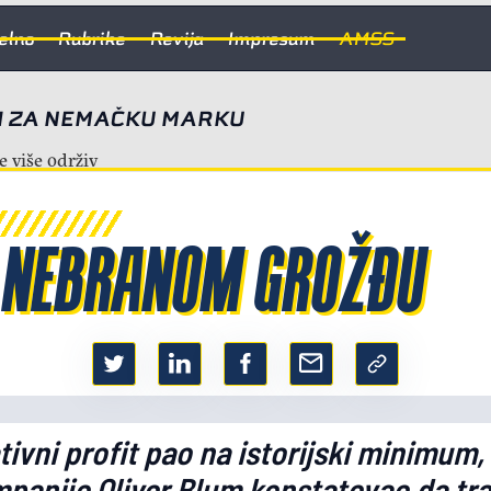
elno
Rubrike
Revija
Impresum
AMSS
NI ZA NEMAČKU MARKU
 NEBRANOM GROŽĐU
ivni profit pao na istorijski minimum, 
mpanije Oliver Blum konstatovao da tra