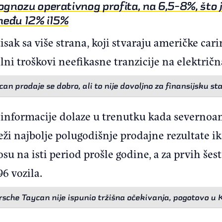
ognozu operativnog profita, na 6,5-8%, što 
zmeđu 12% i15%
sak sa više strana, koji stvaraju američke carin
lni troškovi neefikasne tranzicije na električn
an prodaje se dobro, ali to nije dovoljno za finansijsku s
informacije dolaze u trenutku kada severnoam
ži najbolje polugodišnje prodajne rezultate ik
su na isti period prošle godine, a za prvih šes
6 vozila.
rsche Taycan nije ispunio tržišna očekivanja, pogotovo u K