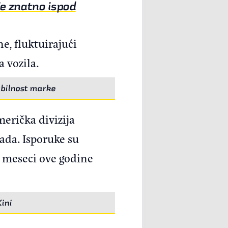
je znatno ispod
e, fluktuirajući
a vozila.
tabilnost marke
erička divizija
ada. Isporuke su
t meseci ove godine
ini