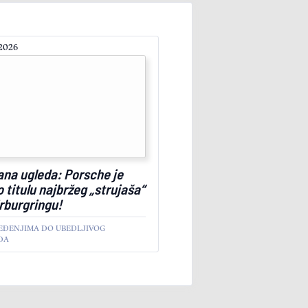
 2026
na ugleda: Porsche je
o titulu najbržeg „strujaša“
rburgringu!
EĐENJIMA DO UBEDLJIVOG
DA
NO