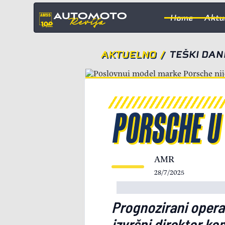
Home
Aktu
AKTUELNO
/
TEŠKI DA
PORSCHE U
AMR
28/7/2025
Prognozirani operat
izvršni direktor ko