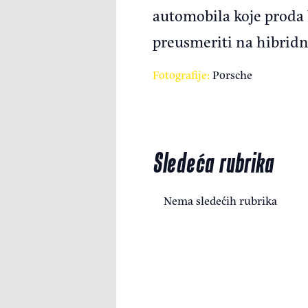
automobila koje proda b
preusmeriti na hibridn
Fotografije:
Porsche
Sledeća rubrika
Nema sledećih rubrika