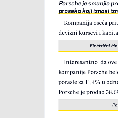
Porsche je smanjio pr
proseka koji iznosi i
Kompanija oseća priti
devizni kursevi i kapita
Električni Mac
Interesantno da ove 
kompanije Porsche bele
porasle za 11,4% u odno
Porsche je prodao 38.69
Po