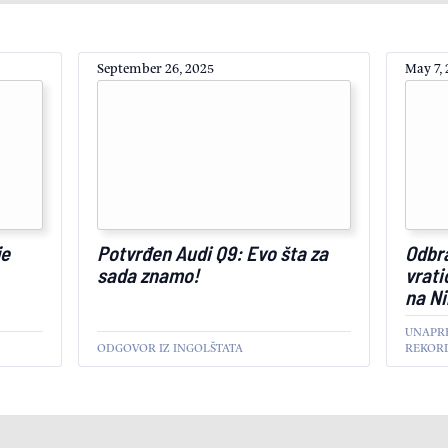
September 26, 2025
May 7,
je
Potvrđen Audi Q9: Evo šta za
Odbra
sada znamo!
vrati
na Ni
UNAPR
ODGOVOR IZ INGOLŠTATA
REKOR
AKTUELNO
AKTUEL