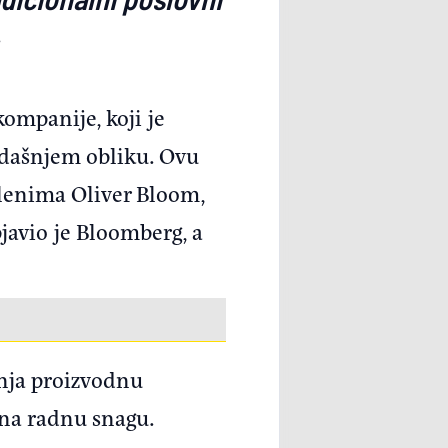
.
ompanije, koji je
sadašnjem obliku. Ovu
slenima Oliver Bloom,
javio je Bloomberg, a
enja proizvodnu
e na radnu snagu.