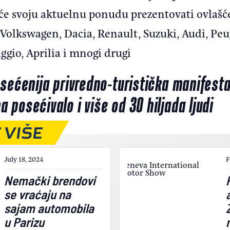
 će svoju aktuelnu ponudu prezentovati ovlašć
Volkswagen, Dacia, Renault, Suzuki, Audi, Peug
ggio, Aprilia i mnogi drugi
sećenija privredno-turistička manifesta
posećivalo i više od 30 hiljada ljudi
 VIŠE
July 18, 2024
F
Nemački brendovi
se vraćaju na
sajam automobila
u Parizu