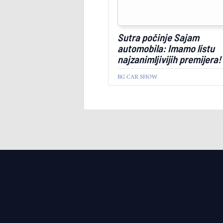
Sutra počinje Sajam
automobila: Imamo listu
najzanimljivijih premijera!
BG CAR SHOW
AKTUELNO