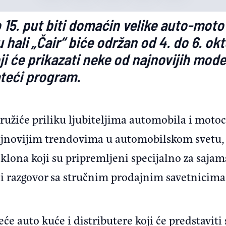
 15. put biti domaćin velike auto-moto
hali „Čair“ biće održan od 4. do 6. okt
i će prikazati neke od najnovijih mode
ateći program.
pružiće priliku ljubiteljima automobila i motoc
ajnovijim trendovima u automobilskom svetu, 
klona koji su pripremljeni specijalno za sajam
et i razgovor sa stručnim prodajnim savetnici
će auto kuće i distributere koji će predstaviti 