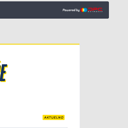
E
AKTUELNO