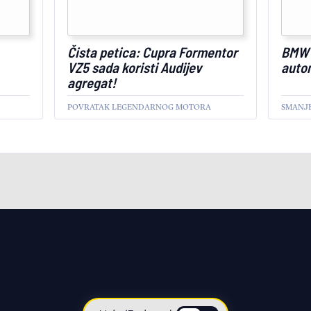
Čista petica: Cupra Formentor
BMW 
VZ5 sada koristi Audijev
autom
agregat!
POVRATAK LEGENDARNOG MOTORA
SMANJE
AKTUELNO
AKTUEL