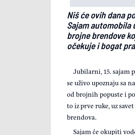
Niš će ovih dana po
Sajam automobila u 
brojne brendove koj
očekuje i bogat pr
Jubilarni, 15. sajam 
se uživo upoznaju sa n
od brojnih popuste i po
to iz prve ruke, uz sav
brendova.
Sajam će okupiti vode