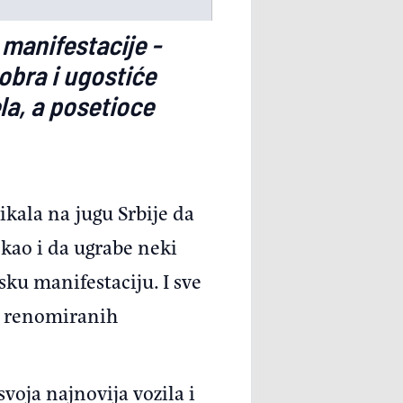
 manifestacije -
obra i ugostiće
la, a posetioce
ikala na jugu Srbije da
kao i da ugrabe neki
sku manifestaciju. I sve
ma renomiranih
svoja najnovija vozila i