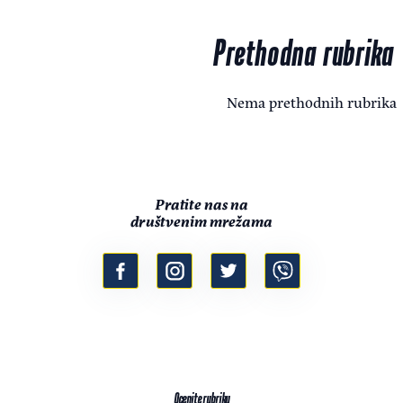
Prethodna rubrika
Nema prethodnih rubrika
Pratite nas na
društvenim mrežama
Ocenite rubriku