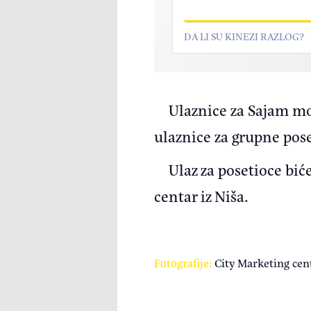
DA LI SU KINEZI RAZLOG?
Ulaznice za Sajam mo
ulaznice za grupne pose
Ulaz za posetioce bić
centar iz Niša.
Fotografije:
City Marketing cen