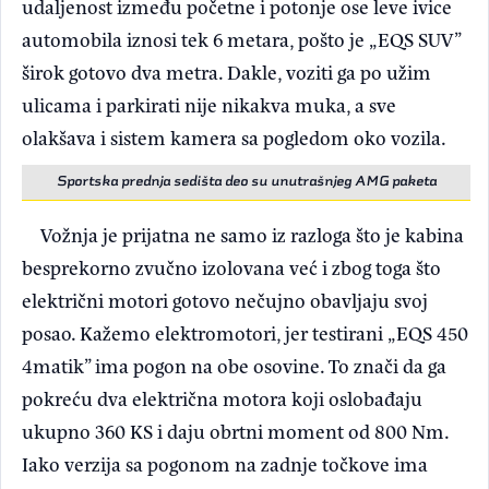
udaljenost između početne i potonje ose leve ivice
automobila iznosi tek 6 metara, pošto je „EQS SUV”
širok gotovo dva metra. Dakle, voziti ga po užim
ulicama i parkirati nije nikakva muka, a sve
olakšava i sistem kamera sa pogledom oko vozila.
Sportska prednja sedišta deo su unutrašnjeg AMG paketa
Vožnja je prijatna ne samo iz razloga što je kabina
besprekorno zvučno izolovana već i zbog toga što
električni motori gotovo nečujno obavljaju svoj
posao. Kažemo elektromotori, jer testirani „EQS 450
4matik” ima pogon na obe osovine. To znači da ga
pokreću dva električna motora koji oslobađaju
ukupno 360 KS i daju obrtni moment od 800 Nm.
Iako verzija sa pogonom na zadnje točkove ima