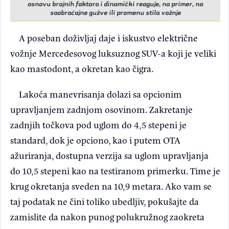
osnovu brojnih faktora i dinamički reaguje, na primer, na
saobraćajne gužve ili promenu stila vožnje
A poseban doživljaj daje i iskustvo električne
vožnje Mercedesovog luksuznog SUV-a koji je veliki
kao mastodont, a okretan kao čigra.
Lakoća manevrisanja dolazi sa opcionim
upravljanjem zadnjom osovinom. Zakretanje
zadnjih točkova pod uglom do 4,5 stepeni je
standard, dok je opciono, kao i putem OTA
ažuriranja, dostupna verzija sa uglom upravljanja
do 10,5 stepeni kao na testiranom primerku. Time je
krug okretanja sveden na 10,9 metara. Ako vam se
taj podatak ne čini toliko ubedljiv, pokušajte da
zamislite da nakon punog polukružnog zaokreta