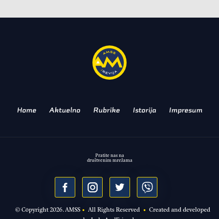
TEST
Prvi Audi RS na električni
pogon: Strujni udar
AUDI RS E-TRON GT
Home
Aktuelno
Rubrike
Istorija
Impresum
Pratite nas na
društvenim mrežama
© Copyright
2026
. AMSS
•
All Rights Reserved
•
Created and developed