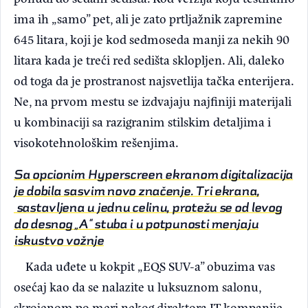
ima ih „samo” pet, ali je zato prtljažnik zapremine
645 litara, koji je kod sedmoseda manji za nekih 90
litara kada je treći red sedišta sklopljen. Ali, daleko
od toga da je prostranost najsvetlija tačka enterijera.
Ne, na prvom mestu se izdvajaju najfiniji materijali
u kombinaciji sa razigranim stilskim detaljima i
visokotehnološkim rešenjima.
Sa opcionim Hyperscreen ekranom digitalizacija
je dobila sasvim novo značenje. Tri ekrana,
sastavljena u jednu celinu, protežu se od levog
do desnog „A“ stuba i u potpunosti menjaju
iskustvo vožnje
Kada uđete u kokpit „EQS SUV-a” obuzima vas
osećaj kao da se nalazite u luksuznom salonu,
skrojenom po meri nekog direktora IT kompanije.