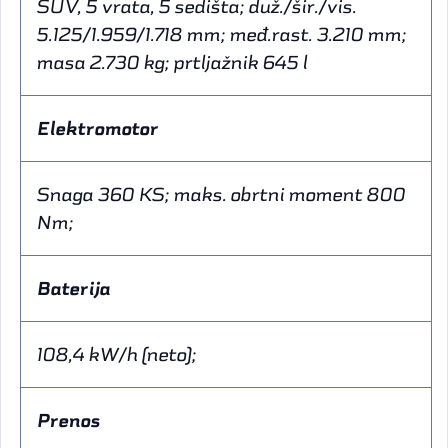
SUV, 5 vrata, 5 sedišta; duž./šir./vis.
5.125/1.959/1.718 mm; međ.rast. 3.210 mm;
masa 2.730 kg; prtljažnik 645 l
Elektromotor
Snaga 360 KS; maks. obrtni moment 800
Nm;
Baterija
108,4 kW/h (neto);
Prenos