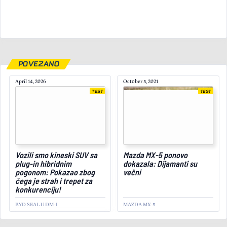
POVEZANO
April 14, 2026
October 5, 2021
TEST
TEST
Vozili smo kineski SUV sa
Mazda MX-5 ponovo
plug-in hibridnim
dokazala: Dijamanti su
March 4, 2022
pogonom: Pokazao zbog
večni
čega je strah i trepet za
konkurenciju!
BYD SEAL U DM-I
MAZDA MX-5