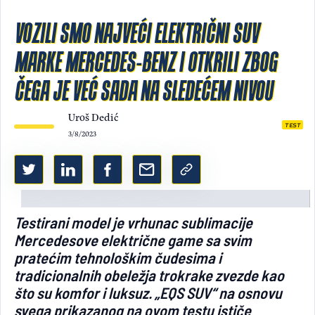
Light/Dark mode
VOZILI SMO NAJVEĆI ELEKTRIČNI SUV
MARKE MERCEDES-BENZ I OTKRILI ZBOG
ČEGA JE VEĆ SADA NA SLEDEĆEM NIVOU
Uroš Dedić
TEST
3/8/2023
Testirani model je vrhunac sublimacije
Mercedesove električne game sa svim
pratećim tehnološkim čudesima i
tradicionalnih obeležja trokrake zvezde kao
što su komfor i luksuz. „EQS SUV“ na osnovu
svega prikazanog na ovom testu ističe