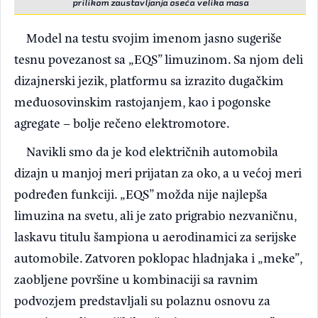
prilikom zaustavljanja oseća velika masa
Model na testu svojim imenom jasno sugeriše
tesnu povezanost sa „EQS” limuzinom. Sa njom deli
dizajnerski jezik, platformu sa izrazito dugačkim
međuosovinskim rastojanjem, kao i pogonske
agregate – bolje rečeno elektromotore.
Navikli smo da je kod električnih automobila
dizajn u manjoj meri prijatan za oko, a u većoj meri
podređen funkciji. „EQS” možda nije najlepša
limuzina na svetu, ali je zato prigrabio nezvaničnu,
laskavu titulu šampiona u aerodinamici za serijske
automobile. Zatvoren poklopac hladnjaka i „meke”,
zaobljene površine u kombinaciji sa ravnim
podvozjem predstavljali su polaznu osnovu za