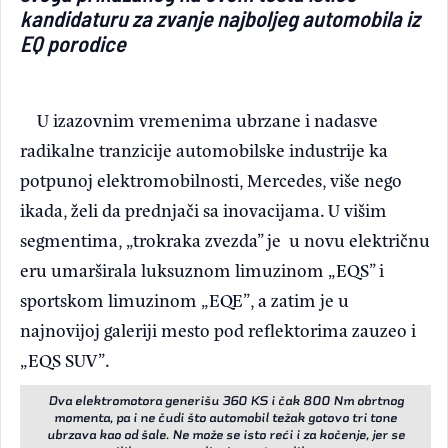
kandidaturu za zvanje najboljeg automobila iz
EQ porodice
U izazovnim vremenima ubrzane i nadasve
radikalne tranzicije automobilske industrije ka
potpunoj elektromobilnosti, Mercedes, više nego
ikada, želi da prednjači sa inovacijama. U višim
segmentima, „trokraka zvezda” je u novu električnu
eru umarširala luksuznom limuzinom „EQS” i
sportskom limuzinom „EQE”, a zatim je u
najnovijoj galeriji mesto pod reflektorima zauzeo i
„EQS SUV”.
Dva elektromotora generišu 360 KS i čak 800 Nm obrtnog
momenta, pa i ne čudi što automobil težak gotovo tri tone
ubrzava kao od šale. Ne može se isto reći i za kočenje, jer se