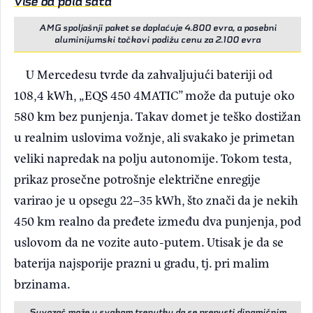
više od pola sata
AMG spoljašnji paket se doplaćuje 4.800 evra, a posebni
aluminijumski točkovi podižu cenu za 2.100 evra
U Mercedesu tvrde da zahvaljujući bateriji od
108,4 kWh, „EQS 450 4MATIC” može da putuje oko
580 km bez punjenja. Takav domet je teško dostižan
u realnim uslovima vožnje, ali svakako je primetan
veliki napredak na polju autonomije. Tokom testa,
prikaz prosečne potrošnje električne enregije
varirao je u opsegu 22–35 kWh, što znači da je nekih
450 km realno da pređete između dva punjenja, pod
uslovom da ne vozite auto-putem. Utisak je da se
baterija najsporije prazni u gradu, tj. pri malim
brzinama.
Suvozač može u svakom trenutku da se prepusti dinamičnim