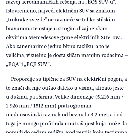
razvoj aerodinamičkih rešenja na „EQS SUV-u”.
Istovremeno, najveći električni SUV sa znakom
„trokrake zvezde” ne razmeće se toliko stilskim
bravurama te ostaje u strogim dizajnerskim
okvirima Mercedesove game električnih SUV-ova.
Ako zanemarimo jednu bitnu razliku, a to je
veličina, vizuelno je dosta sličan manjim rođacima –
„EQA” i „EQE SUV”.
Proporcije su tipične za SUV na električni pogon, a
to znači da nije otišao daleko u visinu, ali zato jeste
u dužinu, pa i širinu. Velike dimenzije (5.216 mm /
1.926 mm / 1512 mm) prati ogroman
međuosovinski razmak od bezmalo 3,2 metra i od
toga je mnogo profitirala unutrašnjost koja može da
ponudi do sedam sedišta. Kod verzija koju testiramo