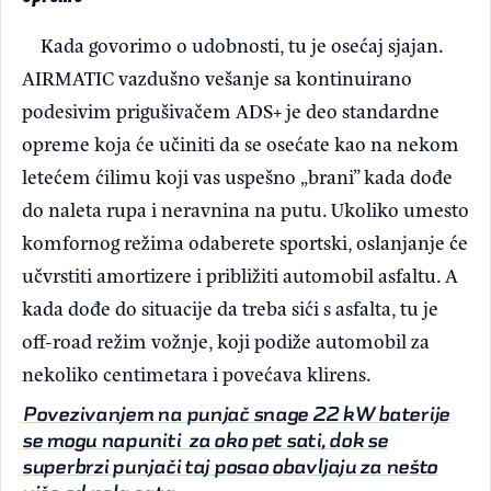
Kada govorimo o udobnosti, tu je osećaj sjajan.
AIRMATIC vazdušno vešanje sa kontinuirano
podesivim prigušivačem ADS+ je deo standardne
opreme koja će učiniti da se osećate kao na nekom
letećem ćilimu koji vas uspešno „brani” kada dođe
do naleta rupa i neravnina na putu. Ukoliko umesto
komfornog režima odaberete sportski, oslanjanje će
učvrstiti amortizere i približiti automobil asfaltu. A
kada dođe do situacije da treba sići s asfalta, tu je
off-road režim vožnje, koji podiže automobil za
nekoliko centimetara i povećava klirens.
Povezivanjem na punjač snage 22 kW baterije
se mogu napuniti za oko pet sati, dok se
superbrzi punjači taj posao obavljaju za nešto