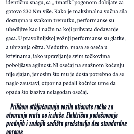
identičnu snagu, sa „4matik” pogonom dobijate za
gotovo 230 Nm više. Kako je maksimalna vučna sila
dostupna u svakom trenutku, performanse su
ubedljive kao i način na koji prihvata dodavanje
gasa. U pravolinijskoj vožnji performanse su glatke,
a ubrzanja oštra. Međutim, masa se oseća u
krivinama, iako upravljanje svim točkovima
poboljšava agilnost. Ni osećaj na snažnom kočenju
nije sjajan, jer osim što mu je dosta potrebno da se
naglo zaustavi, otpor na pedali kočnice ume da
opada što izaziva nelagodan osećaj.
Prilikom otključavanja vozila utisnute ručke za
otvaranje vrata se izvlače. Električno podešavanje
prednjih i zadnjih sedišta predstavlja deo standardne
opreme