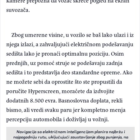
kamere prepozna da vozač skreće pogled na ekran
suvozača.
Zbog umerene visine, u vozilo se baš lako ulazi i iz
njega izlazi, a zahvaljujući električnom podešavanju
sedišta lako je pronaći optimalnu poziciju. Osim
prednjih, uz pomoć struje se podešavaju zadnja
sedišta i to predstavlja deo standardne opreme. Ako
ne možete sebi da oprostite što ste propustili da
poručite Hyperscreen, moraćete da izdvojite
dodatnih 8.500 evra. Basnoslovna doplata, rekli
bismo, ali vredi svaku paru jer kompletno menja
percepciju automobila i doživljaj u vožnji.
Navigacija sa električnom inteligencijom planira najbržu i
najpogodniju rutu, uključujući zaustavljanje zbog punjenja, na