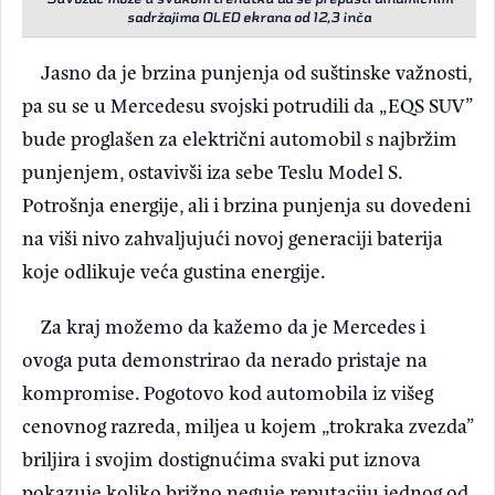
sadržajima OLED ekrana od 12,3 inča
Jasno da je brzina punjenja od suštinske važnosti,
pa su se u Mercedesu svojski potrudili da „EQS SUV”
bude proglašen za električni automobil s najbržim
punjenjem, ostavivši iza sebe Teslu Model S.
Potrošnja energije, ali i brzina punjenja su dovedeni
na viši nivo zahvaljujući novoj generaciji baterija
koje odlikuje veća gustina energije.
Za kraj možemo da kažemo da je Mercedes i
ovoga puta demonstrirao da nerado pristaje na
kompromise. Pogotovo kod automobila iz višeg
cenovnog razreda, miljea u kojem „trokraka zvezda”
briljira i svojim dostignućima svaki put iznova
pokazuje koliko brižno neguje reputaciju jednog od