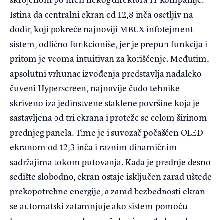
Istina da centralni ekran od 12,8 inča osetljiv na
dodir, koji pokreće najnoviji MBUX infotejment
sistem, odlično funkcioniše, jer je prepun funkcija i
pritom je veoma intuitivan za korišćenje. Međutim,
apsolutni vrhunac izvođenja predstavlja nadaleko
čuveni Hyperscreen, najnovije čudo tehnike
skriveno iza jedinstvene staklene površine koja je
sastavljena od tri ekrana i proteže se celom širinom
prednjeg panela. Time je i suvozač počašćen OLED
ekranom od 12,3 inča i raznim dinamičnim
sadržajima tokom putovanja. Kada je prednje desno
sedište slobodno, ekran ostaje isključen zarad uštede
prekopotrebne energije, a zarad bezbednosti ekran
se automatski zatamnjuje ako sistem pomoću