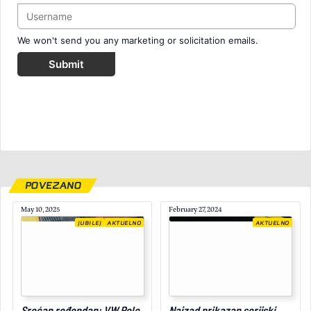
We won't send you any marketing or solicitation emails.
Submit
POVEZANO
May 10, 2025
February 27, 2024
JUBILEJ
AKTUELNO
AKTUELNO
April 22, 2026
Srećan rođendan: VW Polo
Najzad prikazan serijski