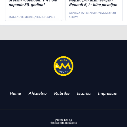
napunio 50. godina!
Renault 5, i - biće povoljan
GENEVA INTERNATIONAL MOTOR
MALI AUTOMOBIL, VELIKI USPEH
SHOW
AKTUELNO
Male dimenzije, velika
autonomija: Smart želi tron
u gradskoj EV klasi!
KONCEPT KAO NAJAVA SERIJSKOG
IZDANJA
Home
Aktuelno
Rubrike
Istorija
Impresum
Pratite nas na
društvenim mrežama