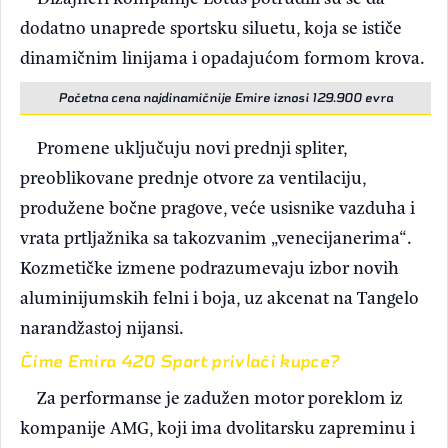
dodatno unaprede sportsku siluetu, koja se ističe
dinamičnim linijama i opadajućom formom krova.
Početna cena najdinamičnije Emire iznosi 129.900 evra
Promene uključuju novi prednji spliter,
preoblikovane prednje otvore za ventilaciju,
produžene bočne pragove, veće usisnike vazduha i
vrata prtljažnika sa takozvanim „venecijanerima“.
Kozmetičke izmene podrazumevaju izbor novih
aluminijumskih felni i boja, uz akcenat na Tangelo
narandžastoj nijansi.
Čime Emira 420 Sport privlači kupce?
Za performanse je zadužen motor poreklom iz
kompanije AMG, koji ima dvolitarsku zapreminu i