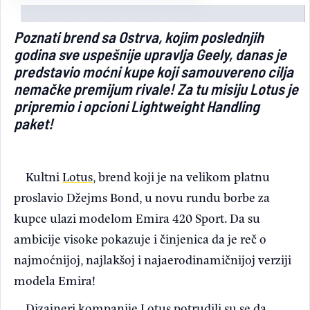
Light/Dark mode
Poznati brend sa Ostrva, kojim poslednjih
godina sve uspešnije upravlja Geely, danas je
predstavio moćni kupe koji samouvereno cilja
nemačke premijum rivale! Za tu misiju Lotus je
pripremio i opcioni Lightweight Handling
paket!
Kultni
Lotus
, brend koji je na velikom platnu
proslavio Džejms Bond, u novu rundu borbe za
kupce ulazi modelom Emira 420 Sport. Da su
ambicije visoke pokazuje i činjenica da je reč o
najmoćnijoj, najlakšoj i najaerodinamičnijoj verziji
modela Emira!
Dizajneri kompanije Lotus potrudili su se da