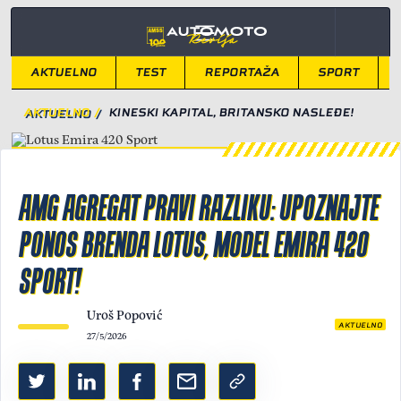
AKTUELNO
TEST
REPORTAŽA
SPORT
AKTUELNO
/
KINESKI KAPITAL, BRITANSKO NASLEĐE!
AMG AGREGAT PRAVI RAZLIKU: UPOZNAJTE
PONOS BRENDA LOTUS, MODEL EMIRA 420
SPORT!
Uroš Popović
AKTUELNO
27/5/2026