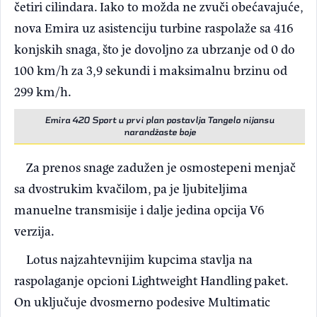
četiri cilindara. Iako to možda ne zvuči obećavajuće,
nova Emira uz asistenciju turbine raspolaže sa 416
konjskih snaga, što je dovoljno za ubrzanje od 0 do
100 km/h za 3,9 sekundi i maksimalnu brzinu od
299 km/h.
Emira 420 Sport u prvi plan postavlja Tangelo nijansu
narandžaste boje
Za prenos snage zadužen je osmostepeni menjač
sa dvostrukim kvačilom, pa je ljubiteljima
manuelne transmisije i dalje jedina opcija V6
verzija.
Lotus najzahtevnijim kupcima stavlja na
raspolaganje opcioni Lightweight Handling paket.
On uključuje dvosmerno podesive Multimatic