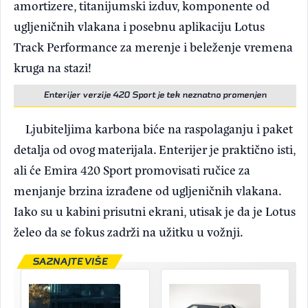
amortizere, titanijumski izduv, komponente od
ugljeničnih vlakana i posebnu aplikaciju Lotus
Track Performance za merenje i beleženje vremena
kruga na stazi!
Enterijer verzije 420 Sport je tek neznatno promenjen
Ljubiteljima karbona biće na raspolaganju i paket
detalja od ovog materijala. Enterijer je praktično isti,
ali će Emira 420 Sport promovisati ručice za
menjanje brzina izrađene od ugljeničnih vlakana.
Iako su u kabini prisutni ekrani, utisak je da je Lotus
želeo da se fokus zadrži na užitku u vožnji.
SAZNAJTE VIŠE