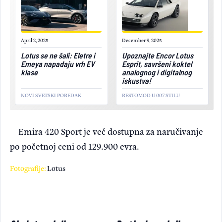
April 2, 2025
December 9, 2025
Lotus se ne šali: Eletre i
Upoznajte Encor Lotus
Emeya napadaju vrh EV
Esprit, savršeni koktel
klase
analognog i digitalnog
iskustva!
NOVI SVETSKI POREDAK
RESTOMOD U 007 STILU
Emira 420 Sport je već dostupna za naručivanje
po početnoj ceni od 129.900 evra.
Fotografije:
Lotus