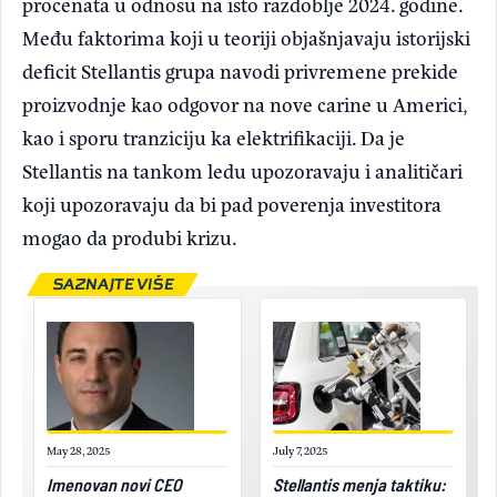
procenata u odnosu na isto razdoblje 2024. godine.
Među faktorima koji u teoriji objašnjavaju istorijski
deficit Stellantis grupa navodi privremene prekide
proizvodnje kao odgovor na nove carine u Americi,
kao i sporu tranziciju ka elektrifikaciji. Da je
Stellantis na tankom ledu upozoravaju i analitičari
koji upozoravaju da bi pad poverenja investitora
mogao da produbi krizu.
SAZNAJTE VIŠE
May 28, 2025
July 7, 2025
Imenovan novi CEO
Stellantis menja taktiku: