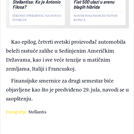
Stellantisa: Ko je Antonio
Fiat 500 ulazi u arenu
Filosa?
blagih hibrida
ISKUSNI OPERATIVAC NA NOVOJ
NOVIM POGONOM DO NOVIH
FUNKCIJI
KUPACA
Kao epilog, četvrti svetski proizvođač automobila
beleži rastuće zalihe u Sedinjenim Američkim
Državama, kao i sve veće tenzije u matičnim
zemljama, Italiji i Francuskoj.
Finansijske smernice za drugi semestar biće
objavljene kao što je predviđeno 29. jula, navodi se u
saopštenju.
Fotografije:
Stellantis