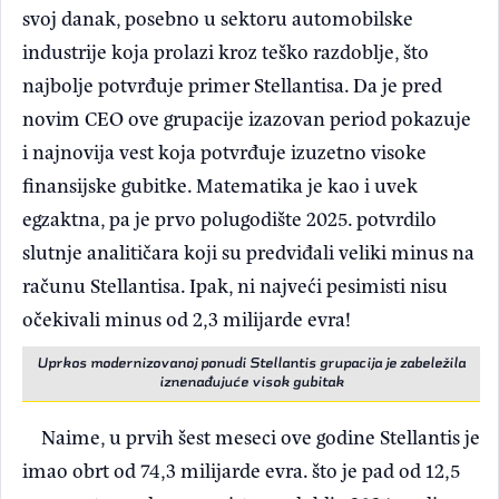
svoj danak, posebno u sektoru automobilske
industrije koja prolazi kroz teško razdoblje, što
najbolje potvrđuje primer Stellantisa. Da je pred
novim CEO ove grupacije izazovan period pokazuje
i najnovija vest koja potvrđuje izuzetno visoke
finansijske gubitke. Matematika je kao i uvek
egzaktna, pa je prvo polugodište 2025. potvrdilo
slutnje analitičara koji su predviđali veliki minus na
računu Stellantisa. Ipak, ni najveći pesimisti nisu
očekivali minus od 2,3 milijarde evra!
Uprkos modernizovanoj ponudi Stellantis grupacija je zabeležila
iznenađujuće visok gubitak
Naime, u prvih šest meseci ove godine Stellantis je
imao obrt od 74,3 milijarde evra. što je pad od 12,5