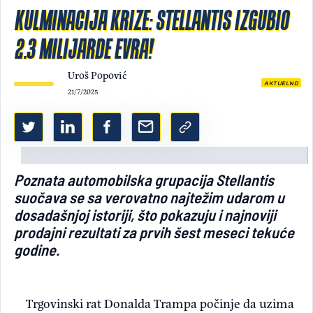
KULMINACIJA KRIZE: STELLANTIS IZGUBIO
Light/Dark mode
2.3 MILIJARDE EVRA!
Uroš Popović
AKTUELNO
21/7/2025
Poznata automobilska grupacija Stellantis
suočava se sa verovatno najtežim udarom u
dosadašnjoj istoriji, što pokazuju i najnoviji
prodajni rezultati za prvih šest meseci tekuće
godine.
Trgovinski rat Donalda Trampa počinje da uzima