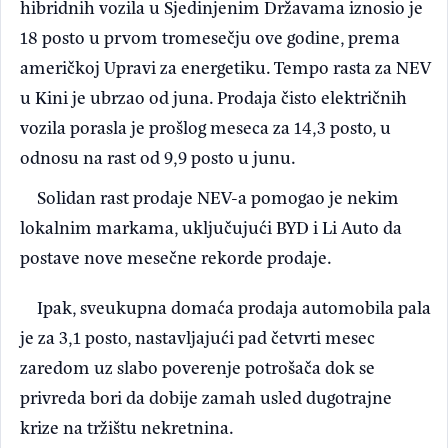
hibridnih vozila u Sjedinjenim Državama iznosio je
18 posto u prvom tromesečju ove godine, prema
američkoj Upravi za energetiku. Tempo rasta za NEV
u Kini je ubrzao od juna. Prodaja čisto električnih
vozila porasla je prošlog meseca za 14,3 posto, u
odnosu na rast od 9,9 posto u junu.
Solidan rast prodaje NEV-a pomogao je nekim
lokalnim markama, uključujući BYD i Li Auto da
postave nove mesečne rekorde prodaje.
Ipak, sveukupna domaća prodaja automobila pala
je za 3,1 posto, nastavljajući pad četvrti mesec
zaredom uz slabo poverenje potrošača dok se
privreda bori da dobije zamah usled dugotrajne
krize na tržištu nekretnina.