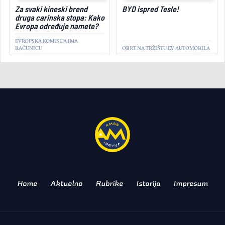
February 21, 2024
Za svaki kineski brend
BYD ispred Tesle!
druga carinska stopa: Kako
Evropa određuje namete?
EVROPSKA KOMISIJA IMA
RAČUNICU
OBRT NA TRŽIŠTU EV AUTOMOBILA
TRŽIŠTE
Skočile cene polovnih
automobila u Srbiji
VELIKO ISTRAŽIVANJE: ŠTA NAS
ČEKA U 2024.
Home
Aktuelno
Rubrike
Istorija
Impresum