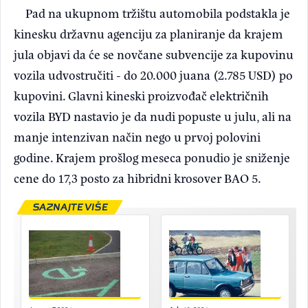
Pad na ukupnom tržištu automobila podstakla je
kinesku državnu agenciju za planiranje da krajem
jula objavi da će se novčane subvencije za kupovinu
vozila udvostručiti - do 20.000 juana (2.785 USD) po
kupovini. Glavni kineski proizvođač električnih
vozila BYD nastavio je da nudi popuste u julu, ali na
manje intenzivan način nego u prvoj polovini
godine. Krajem prošlog meseca ponudio je sniženje
cene do 17,3 posto za hibridni krosover BAO 5.
SAZNAJTE VIŠE