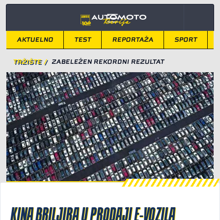
AKTUELNO
TEST
REPORTAŽA
SPORT
TRŽIŠTE
/
ZABELEŽEN REKORDNI REZULTAT
KINA BRILJIRA U PRODAJI E-VOZILA