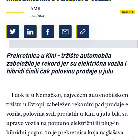
AMR
Light/Dark mode
TRŽIŠTE
12/8/2024
Prekretnica u Kini - tržište automobila
zabeležilo je rekord jer su električna vozila i
hibridi činili čak polovinu prodaje u julu
I dok je u Nemačkoj, najvećem automobilskom
tržištu u Evropi, zabeležen rekordni pad prodaje e-
vozila, polovina svih prodatih u Kini u julu bila su
upravo vozila na potpuno električni ili plug-in
hibridni pogon. To je prekretnica koja naglašava