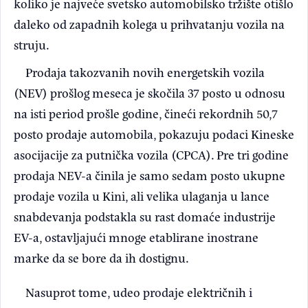
koliko je najveće svetsko automobilsko tržište otišlo
daleko od zapadnih kolega u prihvatanju vozila na
struju.
Prodaja takozvanih novih energetskih vozila
(NEV) prošlog meseca je skočila 37 posto u odnosu
na isti period prošle godine, čineći rekordnih 50,7
posto prodaje automobila, pokazuju podaci Kineske
asocijacije za putnička vozila (CPCA). Pre tri godine
prodaja NEV-a činila je samo sedam posto ukupne
prodaje vozila u Kini, ali velika ulaganja u lance
snabdevanja podstakla su rast domaće industrije
EV-a, ostavljajući mnoge etablirane inostrane
marke da se bore da ih dostignu.
Nasuprot tome, udeo prodaje električnih i