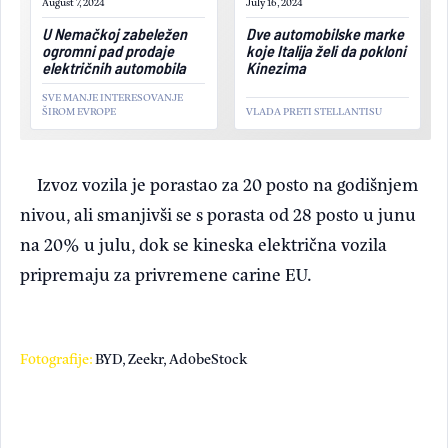
August 7, 2024
July 16, 2024
U Nemačkoj zabeležen
Dve automobilske marke
ogromni pad prodaje
koje Italija želi da pokloni
električnih automobila
Kinezima
SVE MANJE INTERESOVANJE
ŠIROM EVROPE
VLADA PRETI STELLANTISU
Izvoz vozila je porastao za 20 posto na godišnjem
nivou, ali smanjivši se s porasta od 28 posto u junu
na 20% u julu, dok se kineska električna vozila
pripremaju za privremene carine EU.
Fotografije:
BYD, Zeekr, AdobeStock