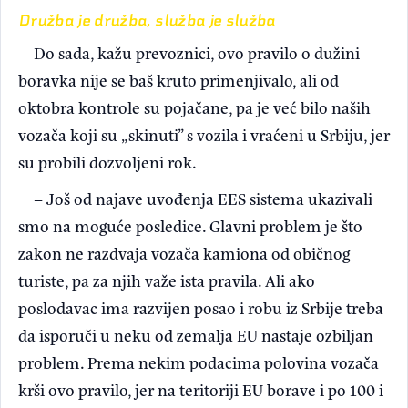
Družba je družba, služba je služba
Do sada, kažu prevoznici, ovo pravilo o dužini
boravka nije se baš kruto primenjivalo, ali od
oktobra kontrole su pojačane, pa je već bilo naših
vozača koji su „skinuti” s vozila i vraćeni u Srbiju, jer
su probili dozvoljeni rok.
– Još od najave uvođenja EES sistema ukazivali
smo na moguće posledice. Glavni problem je što
zakon ne razdvaja vozača kamiona od običnog
turiste, pa za njih važe ista pravila. Ali ako
poslodavac ima razvijen posao i robu iz Srbije treba
da isporuči u neku od zemalja EU nastaje ozbiljan
problem. Prema nekim podacima polovina vozača
krši ovo pravilo, jer na teritoriji EU borave i po 100 i