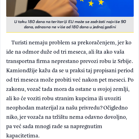
U toku 180 dana na teritoriji EU može se zadržati najviše 90
dana, odnosno ne više od 180 dana u jednoj godini
Turisti nemaju problem sa prekoračenjem, jer ko
ide na odmor duže od tri meseca, ali šta ako vaša
transportna firma neprestano prevozi robu iz Srbije.
Kamiondžije kažu da se u praksi taj propisani period
od tri meseca može probiti već nakon pet meseci. Po
zakonu, vozač tada mora da ostane u svojoj zemlji,
ali ko će voziti robu stranim kupcima ili uvoziti
neophodan materijal za našu privredu? Očigledno
niko, jer vozača na tržištu nema odavno dovoljno,
pa već sada mnogi rade sa napregnutim
kapacitetima.