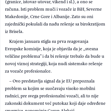
(granice, istovar-utovar, vikend i sl.), a ono se
računa. Isti problem muči i vozače iz BiH, Severne
Makedonije, Crne Gore i Albanije. Zato su oni
zajednički pokušali da nađu rešenje sa birokratijom
iz Brisela.
Krajem januara stigla su prva reagovanja
Evropske komisije, koja je objavila da je „svesna
veličine problema” i da bi rešenje trebalo da bude u
novoj viznoj strategiji, koja nudi sistemsko rešenje
za vozače profesionalce.
– Ovo predstavlja signal da je EU prepoznala
problem sa kojim se suočavaju visoko mobilni
radnici, pre svega profesionalni vozači, ali to nije
zakonski dokument već putokaz koji daje određene
smernice, napominje Goran Aleksić.