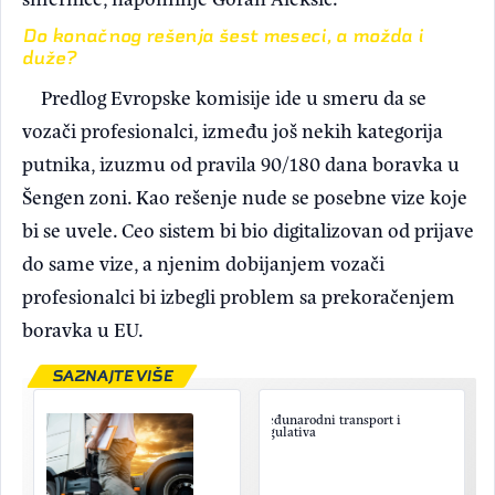
Do konačnog rešenja šest meseci, a možda i
duže?
Predlog Evropske komisije ide u smeru da se
vozači profesionalci, između još nekih kategorija
putnika, izuzmu od pravila 90/180 dana boravka u
Šengen zoni. Kao rešenje nude se posebne vize koje
bi se uvele. Ceo sistem bi bio digitalizovan od prijave
do same vize, a njenim dobijanjem vozači
profesionalci bi izbegli problem sa prekoračenjem
boravka u EU.
SAZNAJTE VIŠE