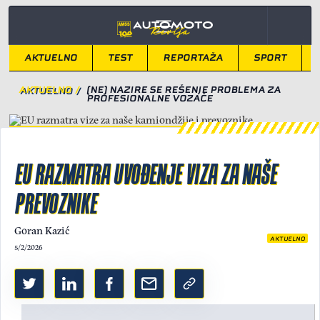
AKTUELNO
TEST
REPORTAŽA
SPORT
AKTUELNO
/
(NE) NAZIRE SE REŠENJE PROBLEMA ZA
PROFESIONALNE VOZAČE
EU RAZMATRA UVOĐENJE VIZA ZA NAŠE
PREVOZNIKE
Goran Kazić
AKTUELNO
5/2/2026