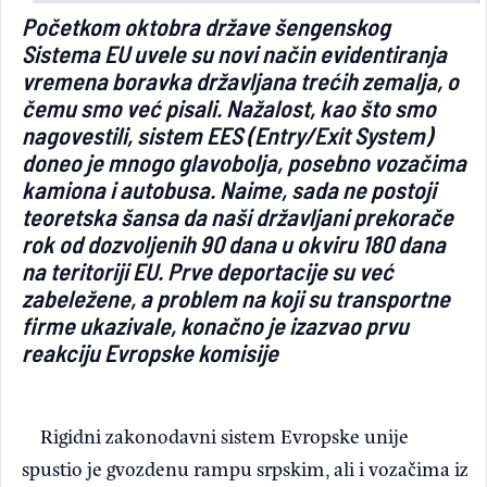
Početkom oktobra države šengenskog
Light/Dark mode
Sistema EU uvele su novi način evidentiranja
vremena boravka državljana trećih zemalja, o
čemu smo već pisali. Nažalost, kao što smo
nagovestili, sistem EES (Entry/Exit System)
doneo je mnogo glavobolja, posebno vozačima
kamiona i autobusa. Naime, sada ne postoji
teoretska šansa da naši državljani prekorače
rok od dozvoljenih 90 dana u okviru 180 dana
na teritoriji EU. Prve deportacije su već
zabeležene, a problem na koji su transportne
firme ukazivale, konačno je izazvao prvu
reakciju Evropske komisije
Rigidni zakonodavni sistem Evropske unije
spustio je gvozdenu rampu srpskim, ali i vozačima iz