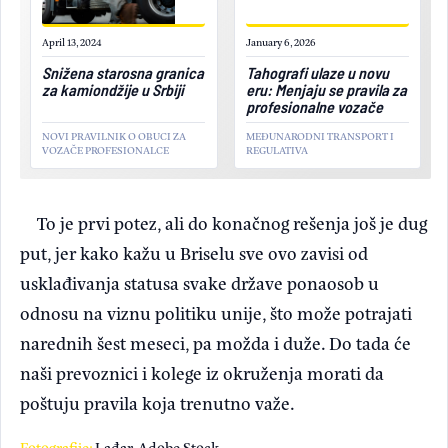
April 13, 2024
January 6, 2026
Snižena starosna granica
Tahografi ulaze u novu
za kamiondžije u Srbiji
eru: Menjaju se pravila za
profesionalne vozače
NOVI PRAVILNIK O OBUCI ZA
MEĐUNARODNI TRANSPORT I
VOZAČE PROFESIONALCE
REGULATIVA
To je prvi potez, ali do konačnog rešenja još je dug
put, jer kako kažu u Briselu sve ovo zavisi od
usklađivanja statusa svake države ponaosob u
odnosu na viznu politiku unije, što može potrajati
narednih šest meseci, pa možda i duže. Do tada će
naši prevoznici i kolege iz okruženja morati da
poštuju pravila koja trenutno važe.
Fotografije:
Lađar, Adobe Stock