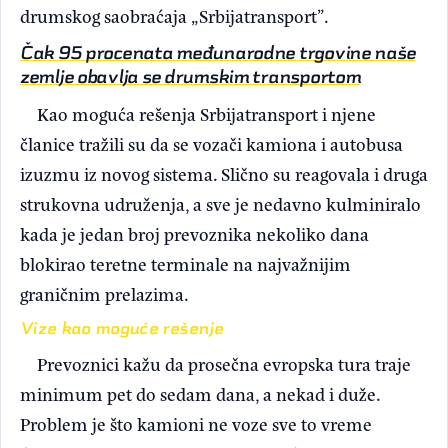
drumskog saobraćaja „Srbijatransport”.
Čak 95 procenata međunarodne trgovine naše
zemlje obavlja se drumskim transportom
Kao moguća rešenja Srbijatransport i njene
članice tražili su da se vozači kamiona i autobusa
izuzmu iz novog sistema. Slično su reagovala i druga
strukovna udruženja, a sve je nedavno kulminiralo
kada je jedan broj prevoznika nekoliko dana
blokirao teretne terminale na najvažnijim
graničnim prelazima.
Vize kao moguće rešenje
Prevoznici kažu da prosečna evropska tura traje
minimum pet do sedam dana, a nekad i duže.
Problem je što kamioni ne voze sve to vreme