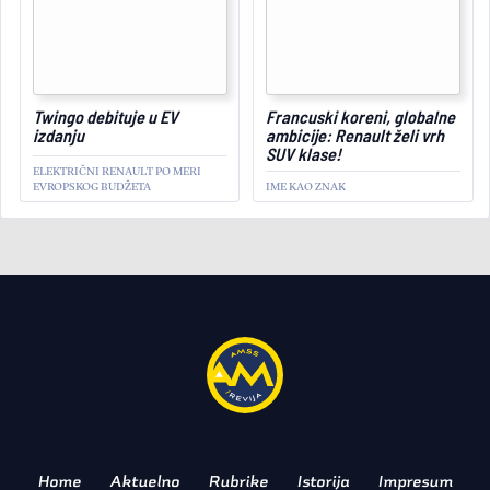
August 2, 2026
Twingo debituje u EV
Francuski koreni, globalne
izdanju
ambicije: Renault želi vrh
SUV klase!
ELEKTRIČNI RENAULT PO MERI
EVROPSKOG BUDŽETA
IME KAO ZNAK
AKTUELNO
Magnet za multimilionere:
Može li jedan Ferrari da
obori sve rekorde?
NAJAVA SPEKTAKULARNE AUKCIJE
Home
Aktuelno
Rubrike
Istorija
Impresum