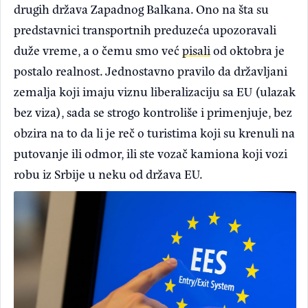
drugih država Zapadnog Balkana. Ono na šta su
predstavnici transportnih preduzeća upozoravali
duže vreme, a o čemu smo već
pisali
od oktobra je
postalo realnost. Jednostavno pravilo da državljani
zemalja koji imaju viznu liberalizaciju sa EU (ulazak
bez viza), sada se strogo kontroliše i primenjuje, bez
obzira na to da li je reč o turistima koji su krenuli na
putovanje ili odmor, ili ste vozač kamiona koji vozi
robu iz Srbije u neku od država EU.