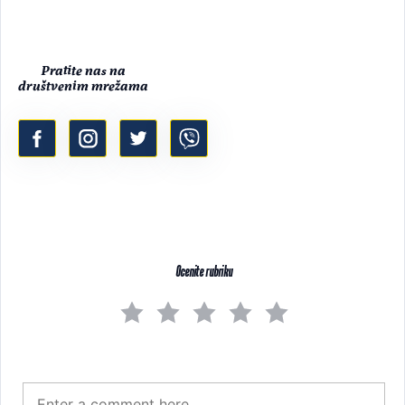
Pratite nas na
društvenim mrežama
Ocenite rubriku