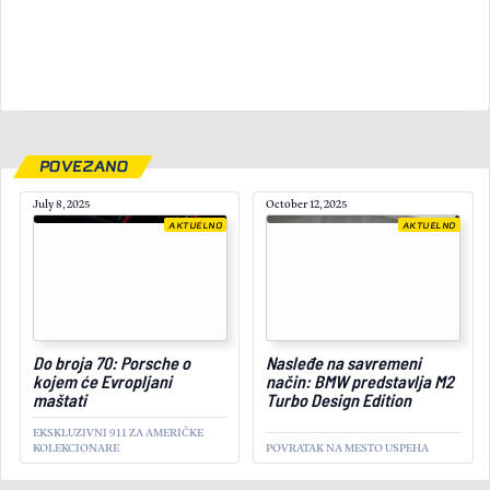
POVEZANO
July 8, 2025
October 12, 2025
AKTUELNO
AKTUELNO
Do broja 70: Porsche o
Nasleđe na savremeni
February 13, 2025
kojem će Evropljani
način: BMW predstavlja M2
maštati
Turbo Design Edition
EKSKLUZIVNI 911 ZA AMERIČKE
KOLEKCIONARE
POVRATAK NA MESTO USPEHA