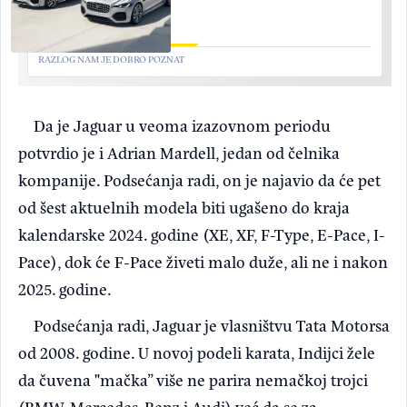
RAZLOG NAM JE DOBRO POZNAT
Da je Jaguar u veoma izazovnom periodu
potvrdio je i Adrian Mardell, jedan od čelnika
kompanije. Podsećanja radi, on je najavio da će pet
od šest aktuelnih modela biti ugašeno do kraja
kalendarske 2024. godine (XE, XF, F-Type, E-Pace, I-
Pace), dok će F-Pace živeti malo duže, ali ne i nakon
2025. godine.
Podsećanja radi, Jaguar je vlasništvu Tata Motorsa
od 2008. godine. U novoj podeli karata, Indijci žele
da čuvena "mačka” više ne parira nemačkoj trojci
(BMW, Mercedes-Benz i Audi) već da se za