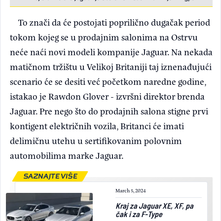
To znači da će postojati poprilično dugačak period
tokom kojeg se u prodajnim salonima na Ostrvu
neće naći novi modeli kompanije Jaguar. Na nekada
matičnom tržištu u Velikoj Britaniji taj iznenađujući
scenario će se desiti već početkom naredne godine,
istakao je Rawdon Glover - izvršni direktor brenda
Jaguar. Pre nego što do prodajnih salona stigne prvi
kontigent električnih vozila, Britanci će imati
delimičnu utehu u sertifikovanim polovnim
automobilima marke Jaguar.
SAZNAJTE VIŠE
March 5, 2024
Kraj za Jaguar XE, XF, pa
čak i za F-Type