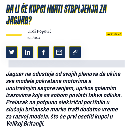
DA LI ĆE KUPCI IMATI STRPLJENJA ZA
Light/Dark mode
JAGUAR?
Uroš Popović
AKTUELNO
6/11/2024
Jaguar ne odustaje od svojih planova da ukine
sve modele pokretane motorima s
unutrašnjim sagorevanjem, uprkos golemim
izazovima koje sa sobom povlači takva odluka.
Prelazak na potpuno električni portfolio u
slučaju britanske marke traži dodatno vreme
za razvoj modela, što će prvi osetiti kupci u
Velikoj Britaniji.