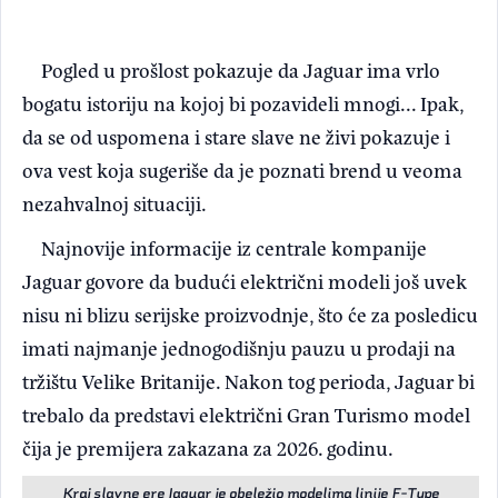
Pogled u prošlost pokazuje da Jaguar ima vrlo
bogatu istoriju na kojoj bi pozavideli mnogi... Ipak,
da se od uspomena i stare slave ne živi pokazuje i
ova vest koja sugeriše da je poznati brend u veoma
nezahvalnoj situaciji.
Najnovije informacije iz centrale kompanije
Jaguar govore da budući električni modeli još uvek
nisu ni blizu serijske proizvodnje, što će za posledicu
imati najmanje jednogodišnju pauzu u prodaji na
tržištu Velike Britanije. Nakon tog perioda, Jaguar bi
trebalo da predstavi električni Gran Turismo model
čija je premijera zakazana za 2026. godinu.
Kraj slavne ere Jaguar je obeležio modelima linije F-Type