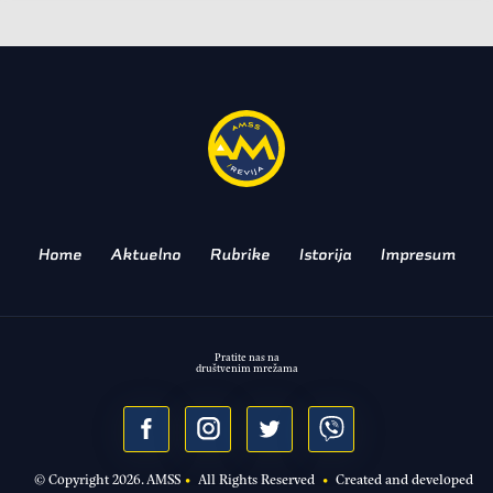
AKTUELNO
Brže punjenje i duža
autonomija
AUDI PREDSTAVIO Q4 40 E-TRON
Home
Aktuelno
Rubrike
Istorija
Impresum
Pratite nas na
društvenim mrežama
© Copyright
2026
. AMSS
•
All Rights Reserved
•
Created and developed