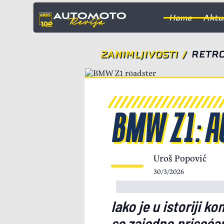
Home
Aktu
ZANIMLJIVOSTI
/
RETRO
BMW Z1: A
Uroš Popović
30/3/2026
Iako je u istoriji 
se zajedno priseća