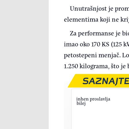
Unutrašnjost je pro
elementima koji ne kri
Za performanse je bio
imao oko 170 KS (125 
petostepeni menjač. Loš
1.250 kilograma, što je
SAZNAJTE