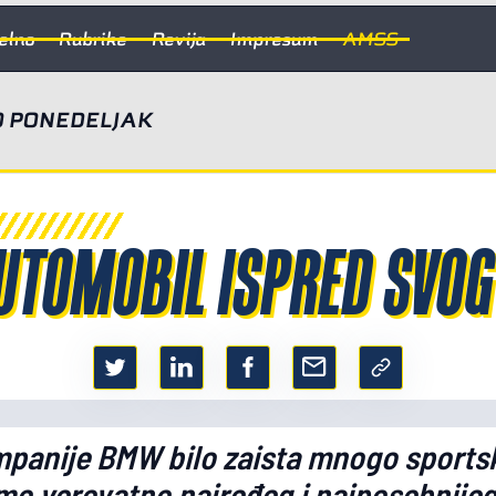
elno
Rubrike
Revija
Impresum
AMSS
 PONEDELJAK
UTOMOBIL ISPRED SVO
kompanije BMW bilo zaista mnogo sports
mo verovatno najređeg i najposebnijeg