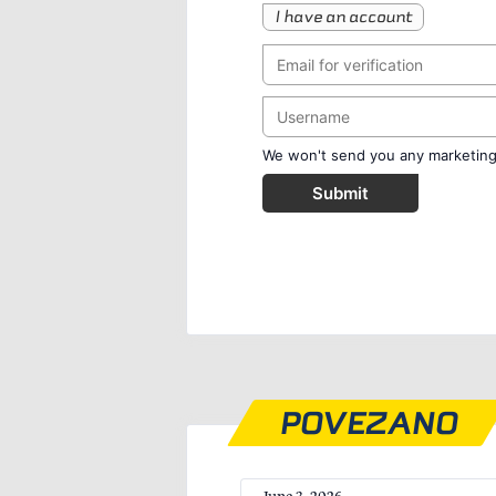
I have an account
We won't send you any marketing o
Submit
POVEZANO
June 3, 2026