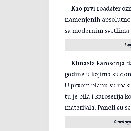
Kao prvi roadster ozn
namenjenih apsolutnom 
sa modernim svetlima 
Le
Klinasta karoserija d
godine u kojima su dom
U prvom planu su ipak b
tu je bila i karoserija
materijala. Paneli su s
Analogn