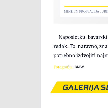
MINHEN PROSLAVLJA JUBI
Naposletku, bavarski
redak. To, naravno, zn
potrebno izdvojiti naj
Fotografije:
BMW
GALERIJA S