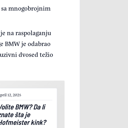
, sa mnogobrojnim
 je na raspolaganju
ge BMW je odabrao
luzivni dvosed težio
pril 12, 2025
Volite BMW? Da li
znate šta je
Hofmeister kink?