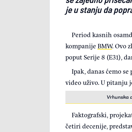
je u stanju da popra
Period kasnih osamd
kompanije
BMW
. Ovo 
poput Serije 8 (E31), 
Ipak, danas ćemo se 
video uživo. U pitanju j
Vrhunska a
Faktografski, projeka
četiri decenije, predsta