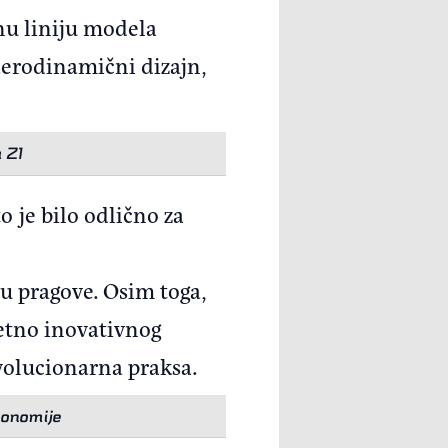
lnu liniju modela
aerodinamični dizajn,
 Z1
o je bilo odlično za
 u pragove. Osim toga,
zetno inovativnog
evolucionarna praksa.
gonomije