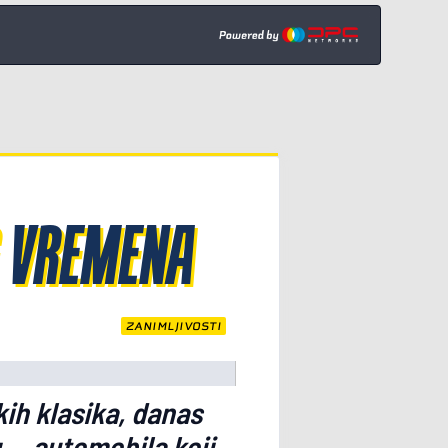
G VREMENA
ZANIMLJIVOSTI
kih klasika, danas
 — automobila koji