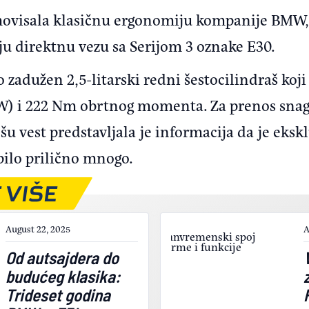
movisala klasičnu ergonomiju kompanije BMW
ju direktnu vezu sa Serijom 3 oznake E30.
 zadužen 2,5-litarski redni šestocilindraš koji
kW) i 222 Nm obrtnog momenta. Za prenos sna
u vest predstavljala je informacija da je eksk
 bilo prilično mnogo.
 VIŠE
August 22, 2025
A
Od autsajdera do
budućeg klasika:
Trideset godina