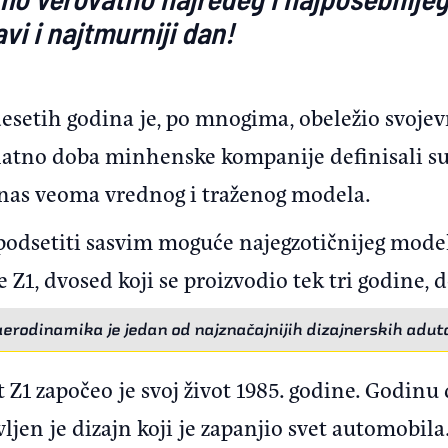
vi i najtmurniji dan!
esetih godina je, po mnogima, obeležio svoje
zlatno doba minhenske kompanije definisali su
danas veoma vrednog i traženog modela.
podsetiti sasvim moguće najegzotičnijeg modela
e Z1, dvosed koji se proizvodio tek tri godine, d
erodinamika je jedan od najznačajnijih dizajnerskih adut
t Z1 započeo je svoj život 1985. godine. Godinu
vljen je dizajn koji je zapanjio svet automobila