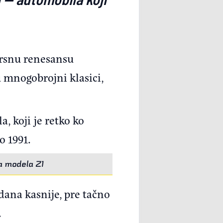
vrsnu renesansu
 mnogobrojni klasici,
, koji je retko ko
o 1991.
a modela Z1
 dana kasnije, pre tačno
.