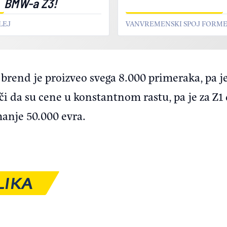
BMW-a Z3!
LEJ
VANVREMENSKI SPOJ FORME 
 brend je proizveo svega 8.000 primeraka, pa 
ači da su cene u konstantnom rastu, pa je za Z
manje 50.000 evra.
LIKA