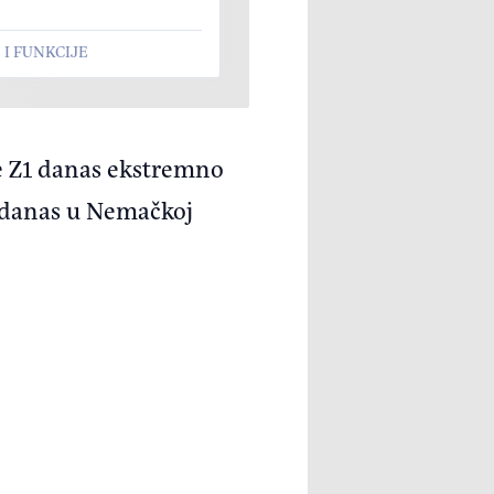
I FUNKCIJE
je Z1 danas ekstremno
1 danas u Nemačkoj