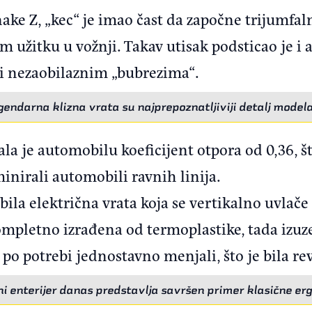
ake Z, „kec“ je imao čast da započne trijumfa
užitku u vožnji. Takav utisak podsticao je i 
i nezaobilaznim „bubrezima“.
gendarna klizna vrata su najprepoznatljiviji detalj modela
ala je automobilu koeficijent otpora od 0,36, št
inirali automobili ravnih linija.
ila električna vrata koja se vertikalno uvlače
 kompletno izrađena od termoplastike, tada izu
e po potrebi jednostavno menjali, što je bila r
i enterijer danas predstavlja savršen primer klasične er