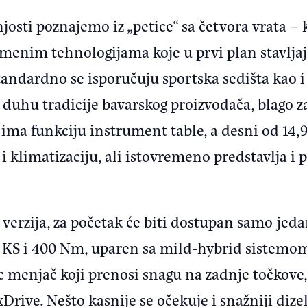
josti poznajemo iz „petice“ sa četvora vrata – 
enim tehnologijama koje u prvi plan stavljaju
standardno se isporučuju sportska sedišta kao 
 u duhu tradicije bavarskog proizvođača, blago 
 ima funkciju instrument table, a desni od 14,9
i klimatizaciju, ali istovremeno predstavlja i
 verzija, za početak će biti dostupan samo jed
97 KS i 400 Nm, uparen sa mild-hybrid sistemo
 menjač koji prenosi snagu na zadnje točkove,
Drive. Nešto kasnije se očekuje i snažniji dizel