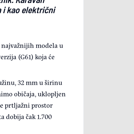
i kao električni
 najvažnijih modela u
erzija (G61) koja će
užinu, 32 mm u širinu
mimo običaja, uklopljen
 prtljažni prostor
a dobija čak 1.700