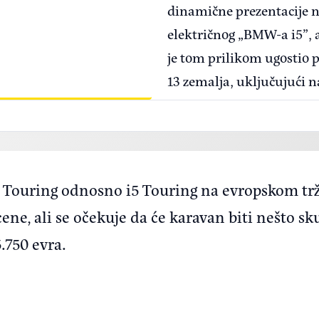
dinamične prezentacije no
električnog „BMW-a i5”, 
je tom prilikom ugostio 
13 zemalja, uključujući n
„520i”, ali i potpuno elek
xDrive”, u nastojanju d
na pitanje koliko je ovaj 
istinski dobar BMW, budu
5 Touring odnosno i5 Touring na evropskom trž
činjenica kako je genera
ene, ali se očekuje da će karavan biti nešto sku
dobar automobil, pa i vi
.750 evra.