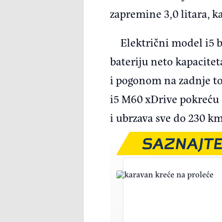
zapremine 3,0 litara, k
Električni model i5 
bateriju neto kapacite
i pogonom na zadnje to
i5 M60 xDrive pokreću d
i ubrzava sve do 230 k
SAZNAJTE