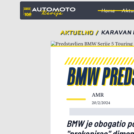
Home
Aktu
AKTUELNO
/
KARAVAN 
BMW PREDS
AMR
20/2/2024
BMW je obogatio po
"prekopirao" dimenzi