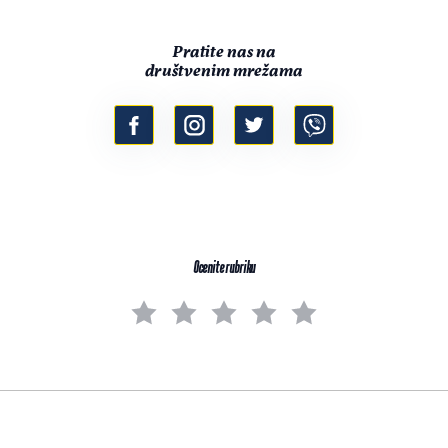
Pratite nas na
društvenim mrežama
Ocenite rubriku