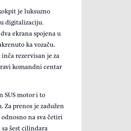
kokpit je luksuzno
 digitalizaciju.
i dva ekrana spojena u
zakrenuto ka vozaču.
 inča rezervisan je za
 pravi komandni centar
an SUS motor i to
m. Za prenos je zadužen
 odnosno na sva četiri
 sa šest cilindara