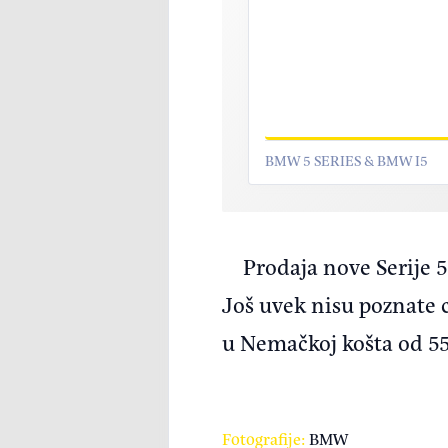
BMW 5 SERIES & BMW I5
Prodaja nove Serije 
Još uvek nisu poznate c
u Nemačkoj košta od 55
Fotografije:
BMW