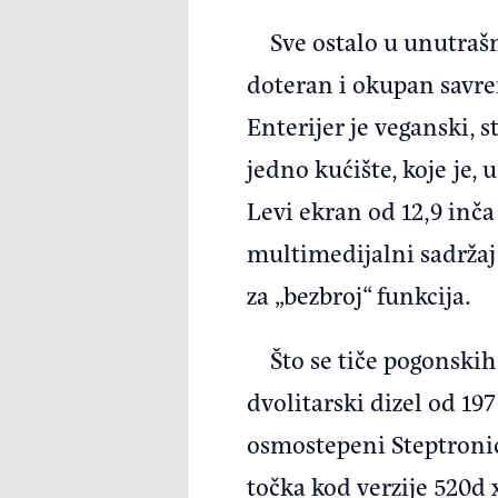
Sve ostalo u unutrašn
doteran i okupan savrem
Enterijer je veganski, 
jedno kućište, koje je,
Levi ekran od 12,9 inča
multimedijalni sadržaj 
za „bezbroj“ funkcija.
Što se tiče pogonskih
dvolitarski dizel od 1
osmostepeni Steptronic
točka kod verzije 520d x