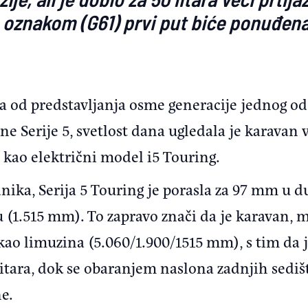
 oznakom (G61) prvi put biće ponuđena 
 od predstavljanja osme generacije jednog od
e Serije 5, svetlost dana ugledala je karavan v
kao električni model i5 Touring.
ika, Serija 5 Touring je porasla za 97 mm u d
u (1.515 mm). To zapravo znači da je karavan, 
ao limuzina (5.060/1.900/1515 mm), s tim da je
itara, dok se obaranjem naslona zadnjih sedišt
e.