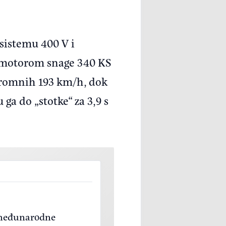
sistemu 400 V i
romotorom snage 340 KS
skromnih 193 km/h, dok
ga do „stotke“ za 3,9 s
e međunarodne