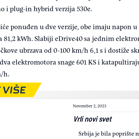
ao i plug-in hybrid verzija 530e.
biće ponuđen u dve verzije, obe imaju napon u 
ta 81,2 kWh. Slabiji eDrive40 sa jednim elekt
čkove ubrzava od 0-100 km/h 6,1 s i dostiže 
va elektromotora snage 601 KS i katapultiraju 
m/h.
 VIŠE
November 2, 2023
Vrli novi svet
Srbija je bila poprišt