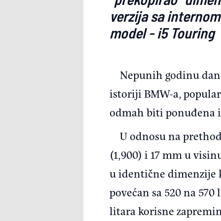
verzija sa internom
model - i5 Touring
Nepunih godinu dana
istoriji BMW-a, popularn
odmah biti ponuđena i 
U odnosu na prethodn
(1,900) i 17 mm u visin
u identične dimenzije k
povećan sa 520 na 570 l
litara korisne zapremin