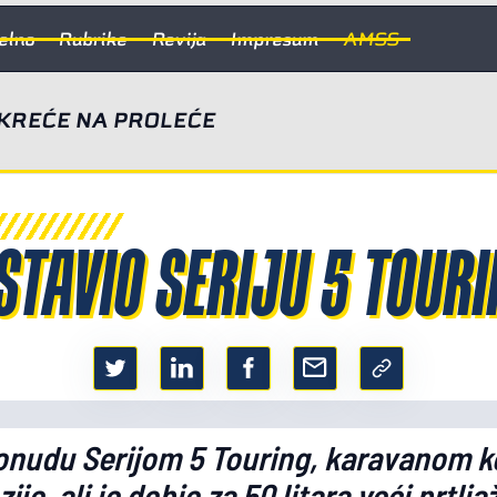
elno
Rubrike
Revija
Impresum
AMSS
KREĆE NA PROLEĆE
TAVIO SERIJU 5 TOURI
nudu Serijom 5 Touring, karavanom koj
je, ali je dobio za 50 litara veći prtlj