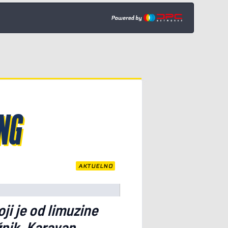
NG
AKTUELNO
i je od limuzine
ažnik. Karavan