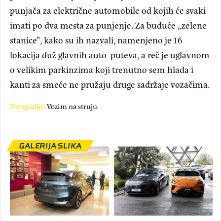
punjača za električne automobile od kojih će svaki
imati po dva mesta za punjenje. Za buduće „zelene
stanice”, kako su ih nazvali, namenjeno je 16
lokacija duž glavnih auto-puteva, a reč je uglavnom
o velikim parkinzima koji trenutno sem hlada i
kanti za smeće ne pružaju druge sadržaje vozačima.
Fotografije:
Vozim na struju
GALERIJA SLIKA