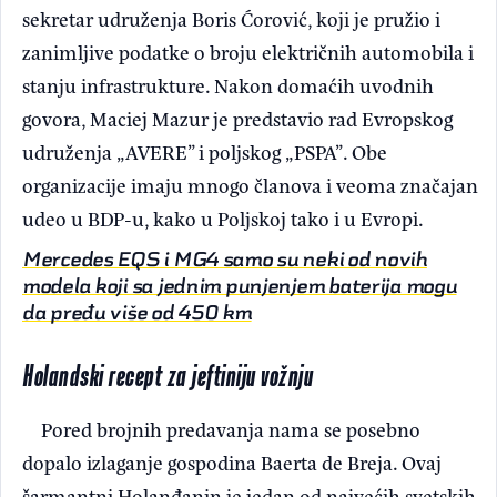
sekretar udruženja Boris Ćorović, koji je pružio i
zanimljive podatke o broju električnih automobila i
stanju infrastrukture. Nakon domaćih uvodnih
govora, Maciej Mazur je predstavio rad Evropskog
udruženja „AVERE” i poljskog „PSPA”. Obe
organizacije imaju mnogo članova i veoma značajan
udeo u BDP-u, kako u Poljskoj tako i u Evropi.
Mercedes EQS i MG4 samo su neki od novih
modela koji sa jednim punjenjem baterija mogu
da pređu više od 450 km
Holandski recept za jeftiniju vožnju
Pored brojnih predavanja nama se posebno
dopalo izlaganje gospodina Baerta de Breja. Ovaj
šarmantni Holanđanin je jedan od najvećih svetskih