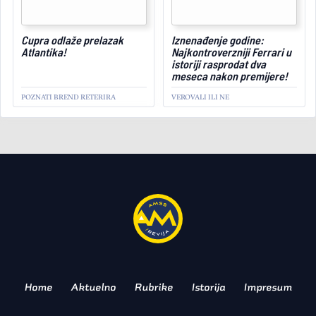
April 22, 2026
Cupra odlaže prelazak
Iznenađenje godine:
Atlantika!
Najkontroverzniji Ferrari u
istoriji rasprodat dva
meseca nakon premijere!
POZNATI BREND RETERIRA
VEROVALI ILI NE
Pogledajte video: Opel
AKTUELNO
Corsa GSE na Nirburgringu
ruši predrasude o
„strujašima“!
FINALNA TESTIRANJA NA ČUVENOJ
STAZI
Home
Aktuelno
Rubrike
Istorija
Impresum