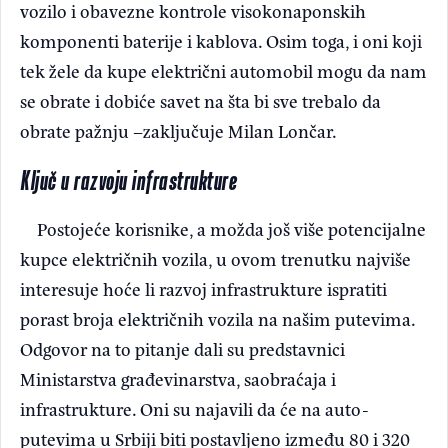
vozilo i obavezne kontrole visokonaponskih
komponenti baterije i kablova. Osim toga, i oni koji
tek žele da kupe električni automobil mogu da nam
se obrate i dobiće savet na šta bi sve trebalo da
obrate pažnju –zaključuje Milan Lončar.
Ključ u razvoju infrastrukture
Postojeće korisnike, a možda još više potencijalne
kupce električnih vozila, u ovom trenutku najviše
interesuje hoće li razvoj infrastrukture ispratiti
porast broja električnih vozila na našim putevima.
Odgovor na to pitanje dali su predstavnici
Ministarstva građevinarstva, saobraćaja i
infrastrukture. Oni su najavili da će na auto-
putevima u Srbiji biti postavljeno između 80 i 320