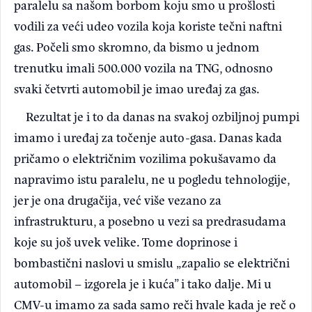
paralelu sa našom borbom koju smo u prošlosti
vodili za veći udeo vozila koja koriste tečni naftni
gas. Počeli smo skromno, da bismo u jednom
trenutku imali 500.000 vozila na TNG, odnosno
svaki četvrti automobil je imao uređaj za gas.
Rezultat je i to da danas na svakoj ozbiljnoj pumpi
imamo i uređaj za točenje auto-gasa. Danas kada
pričamo o električnim vozilima pokušavamo da
napravimo istu paralelu, ne u pogledu tehnologije,
jer je ona drugačija, već više vezano za
infrastrukturu, a posebno u vezi sa predrasudama
koje su još uvek velike. Tome doprinose i
bombastični naslovi u smislu „zapalio se električni
automobil – izgorela je i kuća” i tako dalje. Mi u
CMV-u imamo za sada samo reči hvale kada je reč o