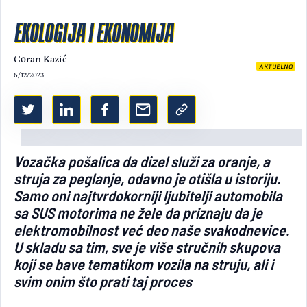
Light/Dark mode
EKOLOGIJA I EKONOMIJA
Goran Kazić
AKTUELNO
6/12/2023
Vozačka pošalica da dizel služi za oranje, a
struja za peglanje, odavno je otišla u istoriju.
Samo oni najtvrdokorniji ljubitelji automobila
sa SUS motorima ne žele da priznaju da je
elektromobilnost već deo naše svakodnevice.
U skladu sa tim, sve je više stručnih skupova
koji se bave tematikom vozila na struju, ali i
svim onim što prati taj proces