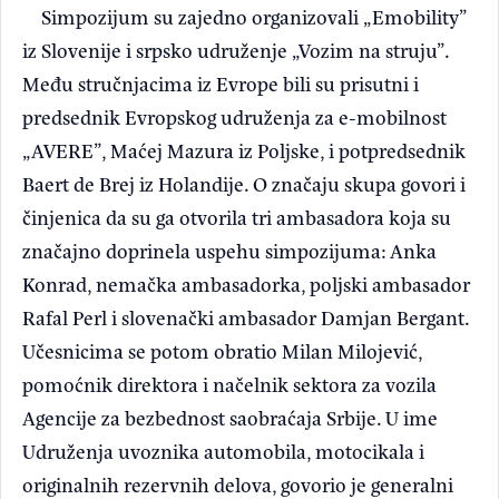
Simpozijum su zajedno organizovali „Emobility”
iz Slovenije i srpsko udruženje „Vozim na struju”.
Među stručnjacima iz Evrope bili su prisutni i
predsednik Evropskog udruženja za e-mobilnost
„AVERE”, Maćej Mazura iz Poljske, i potpredsednik
Baert de Brej iz Holandije. O značaju skupa govori i
činjenica da su ga otvorila tri ambasadora koja su
značajno doprinela uspehu simpozijuma: Anka
Konrad, nemačka ambasadorka, poljski ambasador
Rafal Perl i slovenački ambasador Damjan Bergant.
Učesnicima se potom obratio Milan Milojević,
pomoćnik direktora i načelnik sektora za vozila
Agencije za bezbednost saobraćaja Srbije. U ime
Udruženja uvoznika automobila, motocikala i
originalnih rezervnih delova, govorio je generalni