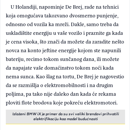
U Holandiji, napominje De Brej, rade na tehnici
koja omogućava takozvano dvosmerno punjenje,
odnosno od vozila ka mreži. Dakle, samo treba da
uskladištite energiju u vaše vozilo i praznite ga kada
je cena visoka, što znači da možete da zaradite nešto
novca na konto jeftine energije kojom ste napunili
bateriju, recimo tokom sunčanog dana, ili možete
da napajate vaše domaćinstvo tokom noći kada
nema sunca. Kao šlag na tortu, De Brej je nagovestio
da se razmišlja o elektromobilnosti i na drugim
poljima, pa tako nije daleko dan kada će rekama
ploviti flote brodova koje pokreću elektromotori.
Izloženi BMW iX je primer da su svi veliki brendovi prihvatili
elektrifikaciju kao model budućnosti