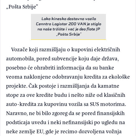
„Pošta Srbije”
Lako kinesko dostavno vozilo
Cenntro Logistar 200 VAN je stiglo
na naše tržište i već je deo flote JP
„Pošta Srbije”
Vozače koji razmišljaju o kupovini električnih
automobila, pored subvencije koju daje država,
posebno će ohrabriti informacija da su banke
veoma naklonjene odobravanju kredita za ekološke
projekte. Čak postoje i razmišljanja da kamatne
stope za ove kredite budu i nešto niže od klasičnih
auto-kredita za kupovinu vozila sa SUS motorima.
Naravno, ne bi bilo zgoreg da se pored finansijskih
podsticaja uvedu i neki nefinansijski po ugledu na
neke zemlje EU, gde je recimo dozvoljena vožnja