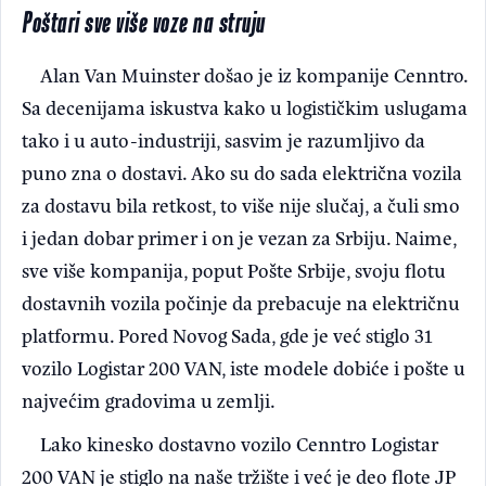
Poštari sve više voze na struju
Alan Van Muinster došao je iz kompanije Cenntro.
Sa decenijama iskustva kako u logističkim uslugama
tako i u auto-industriji, sasvim je razumljivo da
puno zna o dostavi. Ako su do sada električna vozila
za dostavu bila retkost, to više nije slučaj, a čuli smo
i jedan dobar primer i on je vezan za Srbiju. Naime,
sve više kompanija, poput Pošte Srbije, svoju flotu
dostavnih vozila počinje da prebacuje na električnu
platformu. Pored Novog Sada, gde je već stiglo 31
vozilo Logistar 200 VAN, iste modele dobiće i pošte u
najvećim gradovima u zemlji.
Lako kinesko dostavno vozilo Cenntro Logistar
200 VAN je stiglo na naše tržište i već je deo flote JP