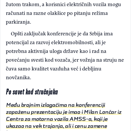
žutom trakom, a korisnici električnih vozila mogu
računati na razne olakšice po pitanju režima
parkiranja.
Opšti zaključak konferencije je da Srbija ima
potencijal za razvoj elektromobilnosti, ali je
potrebna aktivnija uloga države kao i rad na
povećanju svesti kod vozača, jer vožnja na struju ne
čuva samo kvalitet vazduha već i debljinu
novčanika.
Po savet kod stručnjaka
Među brojnim izlagačima na konferenciji
zapaženu prezentaciju je imao i Milan Lončar iz
Centra za motorna vozila AMSS-a, koji je
ukazao na vek trajanja, ali i cenu zamene