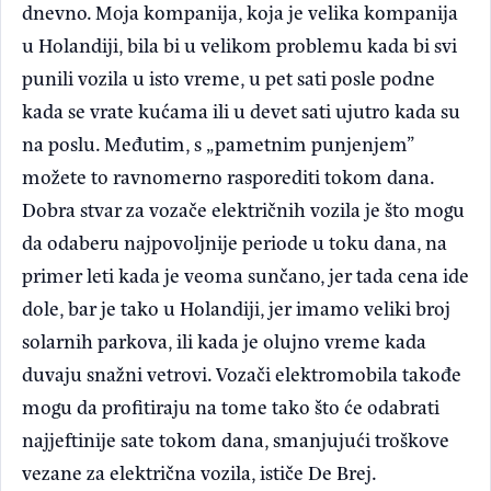
dnevno. Moja kompanija, koja je velika kompanija
u Holandiji, bila bi u velikom problemu kada bi svi
punili vozila u isto vreme, u pet sati posle podne
kada se vrate kućama ili u devet sati ujutro kada su
na poslu. Međutim, s „pametnim punjenjem”
možete to ravnomerno rasporediti tokom dana.
Dobra stvar za vozače električnih vozila je što mogu
da odaberu najpovoljnije periode u toku dana, na
primer leti kada je veoma sunčano, jer tada cena ide
dole, bar je tako u Holandiji, jer imamo veliki broj
solarnih parkova, ili kada je olujno vreme kada
duvaju snažni vetrovi. Vozači elektromobila takođe
mogu da profitiraju na tome tako što će odabrati
najjeftinije sate tokom dana, smanjujući troškove
vezane za električna vozila, ističe De Brej.