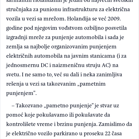
stručnjaka za punionu infrastrukturu za električna
vozila u vezi sa mrežom. Holandija se već 2009.
godine pod njegovim vođstvom ozbiljno posvetila
izgradnji mreže za punjenje automobila i sada je
zemlja sa najbolje organizovanim punjenjem
električnih automobila na javnim stanicama (i za
jednosmernu DC i naizmeničnu struju AC) na
svetu. I ne samo to, već su dali i neka zanimljiva
rešenja u vezi sa takozvanim „pametnim
punjenjem”.
– Takozvano „pametno punjenje” je stvar uz
pomoć koje pokušavamo ili pokušavate da
kontrolišete vreme i brzinu punjenja. Zamislimo da
je električno vozilo parkirano u proseku 22 časa