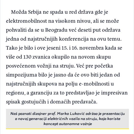
Možda Srbija ne spada u red država gde je
elektromobilnost na visokom nivou, ali se može
pohvaliti da se u Beogradu već deseti put održava
jedna od najstručnijih konferencija na ovu temu.
Tako je bilo i ove jeseni 15. i 16. novembra kada se
više od 130 zvanica okupilo na novom skupu
posvećenom vožnji na struju. Već pre početka
simpozijuma bilo je jasno da će ovo biti jedan od
najstručnijih skupova na polju e-mobilnosti u
regionu, a garanciju za to predstavljao je impresivan
spisak gostujućih i domaćih predavača.
Naš poznati dizajner prof. Marko Luković održao je prezentaciju
o novoj generaciji električnih vozila na struju, koja koriste
koncept autonomne vožnje