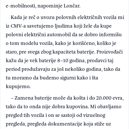
e-mobilnosti, napominje Lončar.
Kada je reč o uvozu polovnih električnih vozila mi
iz CMV-a savetujemo ljudima koji žele da kupe
polovni električni automobil da se dobro informišu
o tom modelu vozila, kako je korišćeno, koliko je
staro, pre svega zbog kapaciteta baterije. Proizvođači
kažu da je vek baterije 8–10 godina, prodavci taj
period produžavaju za još nekoliko godina, tako da
tu moramo da budemo sigurni kako i šta
kupujemo.
– Zamena baterije može da košta i do 20.000 evra,
tako da to onda nije dobra kupovina. Mi obavljamo
pregled tih vozila i on se sastoji od vizuelnog
pregleda, pregleda dokumentacije koja stiže uz