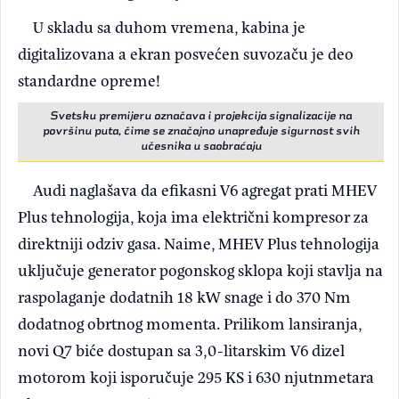
U skladu sa duhom vremena, kabina je
digitalizovana a ekran posvećen suvozaču je deo
standardne opreme!
Svetsku premijeru označava i projekcija signalizacije na
površinu puta, čime se značajno unapređuje sigurnost svih
učesnika u saobraćaju
Audi naglašava da efikasni V6 agregat prati MHEV
Plus tehnologija, koja ima električni kompresor za
direktniji odziv gasa. Naime, MHEV Plus tehnologija
uključuje generator pogonskog sklopa koji stavlja na
raspolaganje dodatnih 18 kW snage i do 370 Nm
dodatnog obrtnog momenta. Prilikom lansiranja,
novi Q7 biće dostupan sa 3,0-litarskim V6 dizel
motorom koji isporučuje 295 KS i 630 njutnmetara