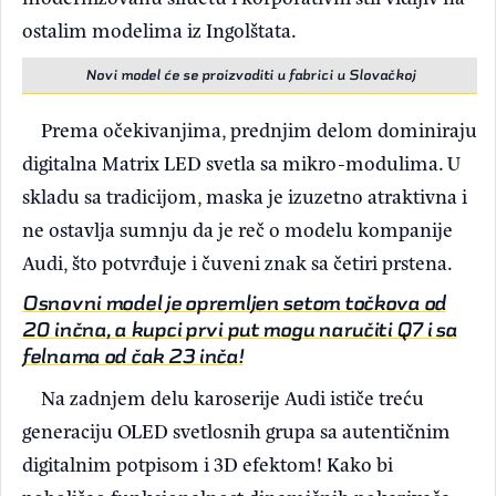
ostalim modelima iz Ingolštata.
Novi model će se proizvoditi u fabrici u Slovačkoj
Prema očekivanjima, prednjim delom dominiraju
digitalna Matrix LED svetla sa mikro-modulima. U
skladu sa tradicijom, maska je izuzetno atraktivna i
ne ostavlja sumnju da je reč o modelu kompanije
Audi, što potvrđuje i čuveni znak sa četiri prstena.
Osnovni model je opremljen setom točkova od
20 inčna, a kupci prvi put mogu naručiti Q7 i sa
felnama od čak 23 inča!
Na zadnjem delu karoserije Audi ističe treću
generaciju OLED svetlosnih grupa sa autentičnim
digitalnim potpisom i 3D efektom! Kako bi