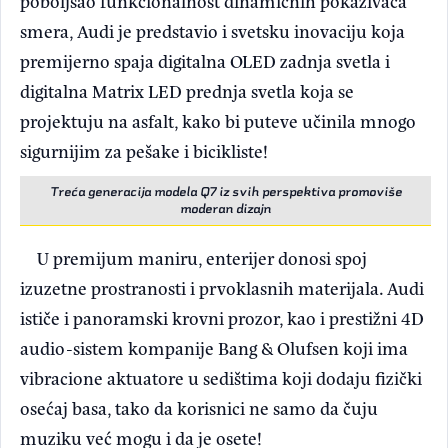
poboljšao funkcionalnost dinamičnih pokazivača
smera, Audi je predstavio i svetsku inovaciju koja
premijerno spaja digitalna OLED zadnja svetla i
digitalna Matrix LED prednja svetla koja se
projektuju na asfalt, kako bi puteve učinila mnogo
sigurnijim za pešake i bicikliste!
Treća generacija modela Q7 iz svih perspektiva promoviše
moderan dizajn
U premijum maniru, enterijer donosi spoj
izuzetne prostranosti i prvoklasnih materijala. Audi
ističe i panoramski krovni prozor, kao i prestižni 4D
audio-sistem kompanije Bang & Olufsen koji ima
vibracione aktuatore u sedištima koji dodaju fizički
osećaj basa, tako da korisnici ne samo da čuju
muziku već mogu i da je osete!