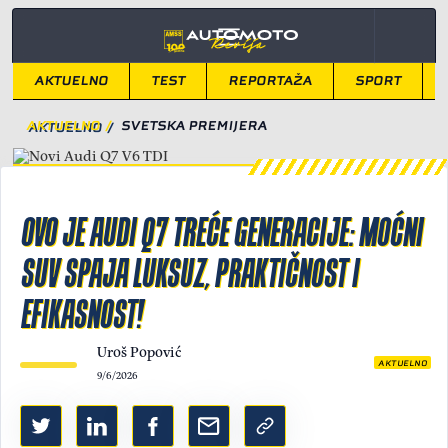
AKTUELNO
TEST
REPORTAŽA
SPORT
AKTUELNO
/
SVETSKA PREMIJERA
OVO JE AUDI Q7 TREĆE GENERACIJE: MOĆNI
SUV SPAJA LUKSUZ, PRAKTIČNOST I
EFIKASNOST!
Uroš Popović
AKTUELNO
9/6/2026