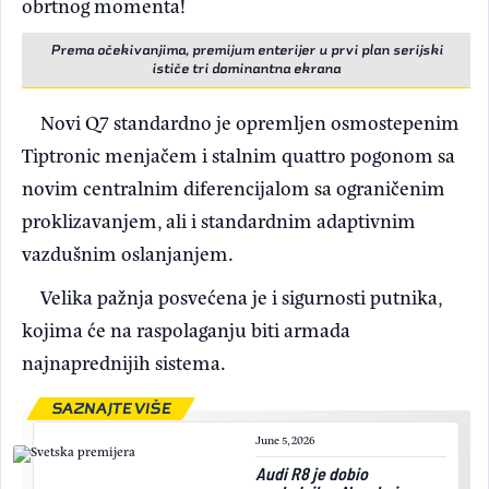
obrtnog momenta!
Prema očekivanjima, premijum enterijer u prvi plan serijski
ističe tri dominantna ekrana
Novi Q7 standardno je opremljen osmostepenim
Tiptronic menjačem i stalnim quattro pogonom sa
novim centralnim diferencijalom sa ograničenim
proklizavanjem, ali i standardnim adaptivnim
vazdušnim oslanjanjem.
Velika pažnja posvećena je i sigurnosti putnika,
kojima će na raspolaganju biti armada
najnaprednijih sistema.
SAZNAJTE VIŠE
June 5, 2026
Audi R8 je dobio