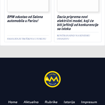
BMW odustao od Salona
Dacia priprema novi
May 16, 2025
automobila u Parizu!
električni model, koji će
biti jeftiniji od konkurencije
sa istoka
KONTRANAPAD NA KINESKU
SMANJENJE TROŠKOVA U FOKUSU
OFANZIVU
AKTUELNO
Istorijska kriza: Nissan
prijavio gubitke i najavio
nova otpuštanja
RADIKALNE MERE
Home
Aktuelno
Rubrike
Istorija
Impresum