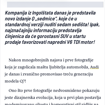
Light/Dark mode
Kompanija iz Ingolštata danas je predstavila
novo izdanje Q „sedmice“, koje će u
standardnoj verziji nuditi sedam sedišta! Ipak,
najznačajniju informaciju predstavlja
činjenica da će gorostasni SUV u startu
prodaje favorizovati napredni V6 TDI motor!
Nakon mnogobrojnih najava i prve fotografije
koja je zagolicala maštu ljubitelja automobila,
Audi
je danas i zvanično promovisao treću generaciju
modela Q7!
Ono što prve fotografije nedvosmisleno pokazuju
jeste dizajnerska evolucija, koja u prvi plan postavlja
modernizovanu siluetu i korporativni stil vidljiv na