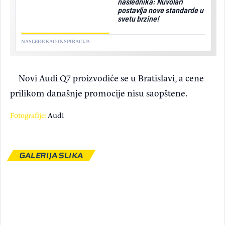
naslednika: Nuvolari
postavlja nove standarde u
svetu brzine!
NASLEĐE KAO INSPIRACIJA
Novi Audi Q7 proizvodiće se u Bratislavi, a cene
prilikom današnje promocije nisu saopštene.
Fotografije:
Audi
GALERIJA SLIKA