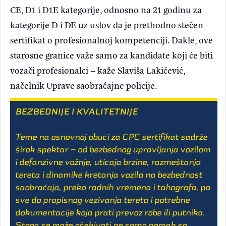
CE, D1 i D1E kategorije, odnosno na 21 godinu za
kategorije D i DE uz uslov da je prethodno stečen
sertifikat o profesionalnoj kompetenciji. Dakle, ove
starosne granice važe samo za kandidate koji će biti
vozači profesionalci – kaže Slaviša Lakićević,
načelnik Uprave saobraćajne policije.
BEZBEDNIJE I KVALITETNIJE
Teme na osnovnoj obuci za CPC sertifikat sadrže
širok spektar – od bezbednog upravljanja vozilom
i defanzivne vožnje, uticaja brzine, razmeštanja
tereta i dinamike kretanja vozila na bezbednost
saobraćaja, preko radnih vremena i tahografa, pa
sve do propisnog vezivanja tereta i potrebne
dokumentacije koja prati prevoz robe ili putnika.
Stoga se može očekivati ne samo pomak sa