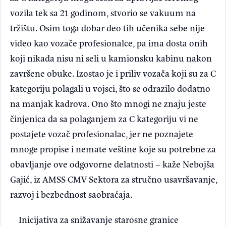
vozila tek sa 21 godinom, stvorio se vakuum na
tržištu. Osim toga dobar deo tih učenika sebe nije
video kao vozače profesionalce, pa ima dosta onih
koji nikada nisu ni seli u kamionsku kabinu nakon
završene obuke. Izostao je i priliv vozača koji su za C
kategoriju polagali u vojsci, što se odrazilo dodatno
na manjak kadrova. Ono što mnogi ne znaju jeste
činjenica da sa polaganjem za C kategoriju vi ne
postajete vozač profesionalac, jer ne poznajete
mnoge propise i nemate veštine koje su potrebne za
obavljanje ove odgovorne delatnosti – kaže Nebojša
Gajić, iz AMSS CMV Sektora za stručno usavršavanje,
razvoj i bezbednost saobraćaja.
Inicijativa za snižavanje starosne granice