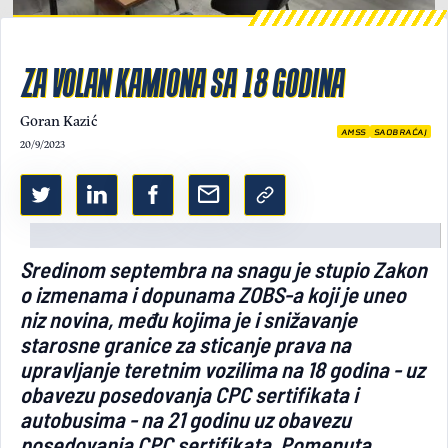
Light/Dark mode
ZA VOLAN KAMIONA SA 18 GODINA
Goran Kazić
AMSS
SAOBRAĆAJ
20/9/2023
Sredinom septembra na snagu je stupio Zakon
o izmenama i dopunama ZOBS-a koji je uneo
niz novina, među kojima je i snižavanje
starosne granice za sticanje prava na
upravljanje teretnim vozilima na 18 godina - uz
obavezu posedovanja CPC sertifikata i
autobusima - na 21 godinu uz obavezu
posedovanja CPC sertifikata. Pomenuta