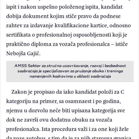
ispit i nakon uspešno položenog ispita, kandidat
dobija dokument kojim stiče pravo da podnese
zahtev za izdavanje kvalifikacione kartice, odnosno
sertifikata o profesionalnoj osposobljenosti koji je
praktično diploma za vozača profesionalca – ističe
Nebojša Gajić.
AMSS Sektor za stručno usavršavanje, razvoj i bezbednost
saobraćaja je specijalizovan za pružanje obuka i treninga
namenjenih kadrovima u oblasti saobraćaja
Zakon je propisao da iako kandidat položi za C
kategoriju na primer, sa osamnaest i po godina,
njemu u dozvolu neće biti upisana kategorija sve
dok ne završi ovu dodatnu obuku za vozača
profesionalca. Ista procedura važi i za one koji žele
da voze autobus, s tim da je za njih starosna granica