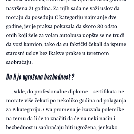
navršena 21 godina. Za njih sada ne važi uslov da
moraju da poseduju C kategoriju najmanje dve
godine, jer je praksa pokazala da skoro 80 odsto
onih koji žele za volan autobusa uopšte se ne trudi
da vozi kamion, tako da su faktički čekali da ispune
starosni uslov bez ikakve prakse u teretnom
saobraćaju.
Da li je ugrožena bezbednost ?
Dakle, do profesionalne diplome – sertifikata ne
morate više čekati po nekoliko godina od polaganja
za B kategoriju. Ova promena je izazvala polemike
na temu da li će to značiti da će na neki način i
bezbednost u saobraćaju biti ugrožena, jer kako