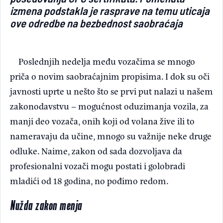
izmena podstakla je rasprave na temu uticaja
ove odredbe na bezbednost saobraćaja
Poslednjih nedelja među vozačima se mnogo
priča o novim saobraćajnim propisima. I dok su oči
javnosti uprte u nešto što se prvi put nalazi u našem
zakonodavstvu – mogućnost oduzimanja vozila, za
manji deo vozača, onih koji od volana žive ili to
nameravaju da učine, mnogo su važnije neke druge
odluke. Naime, zakon od sada dozvoljava da
profesionalni vozači mogu postati i golobradi
mladići od 18 godina, no pođimo redom.
Nužda zakon menja