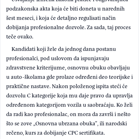
podzakonska akta koja će biti doneta u narednih
šest meseci, i koja će detaljno regulisati način
dobijanja profesionalne dozvole. Za sada, taj proces
teče ovako.
Kandidati koji žele da jednog dana postanu
profesionalci, pod uslovom da ispunjavaju
zdravstvene kriterijume, osnovnu obuku obavljaju
u auto-školama gde prolaze određeni deo teorijske i
praktične nastave. Nakon položenog ispita steći će
dozvolu C kategorije koja mu daje pravo da upravlja
određenom kategorijom vozila u saobraćaju. Ko želi
da radi kao profesionalac, on mora da završi i nešto
što se zove „Osnovna ubrzana obuka”, ili narodski
rečeno, kurs za dobijanje CPC sertifikata.