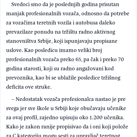
Svedoci smo da je poslednjih godina prisutan
manjak profesionalnih vozača, odnosno da potrebe
za vozačima teretnih vozila i autobusa daleko
prevazilaze ponudu na tržištu radno aktivnog
stanovništva Srbije, koji ispunjavaju propisane
uslove. Kao posledicu imamo veliki broj
profesionalnih vozača preko 65, pa čak i preko 70
godina starosti, koji su radno angažovani kod
prevoznika, kao bi se ublažile posledice tržišnog
deficita ove struke.
– Nedostatak vozača profesionalca nastao je pre
svega jer sve škole u Srbiji koje obučavaju učenike
za ovaj profil, zajedno upisuju oko 1.200 učenika.
Kako je zakon ranije propisivao da i oni koji polože
za C kategoriju mogu sesti za upravljač teretnog