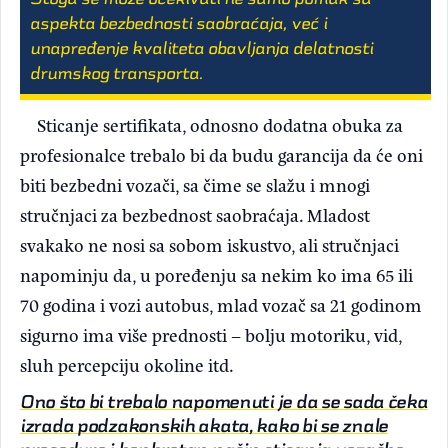
aspekta bezbednosti saobraćaja, već i
unapređenje kvaliteta obavljanja delatnosti
drumskog transporta.
Sticanje sertifikata, odnosno dodatna obuka za
profesionalce trebalo bi da budu garancija da će oni
biti bezbedni vozači, sa čime se slažu i mnogi
stručnjaci za bezbednost saobraćaja. Mladost
svakako ne nosi sa sobom iskustvo, ali stručnjaci
napominju da, u poređenju sa nekim ko ima 65 ili
70 godina i vozi autobus, mlad vozač sa 21 godinom
sigurno ima više prednosti – bolju motoriku, vid,
sluh percepciju okoline itd.
Ono što bi trebalo napomenuti je da se sada čeka
izrada podzakonskih akata, kako bi se znale