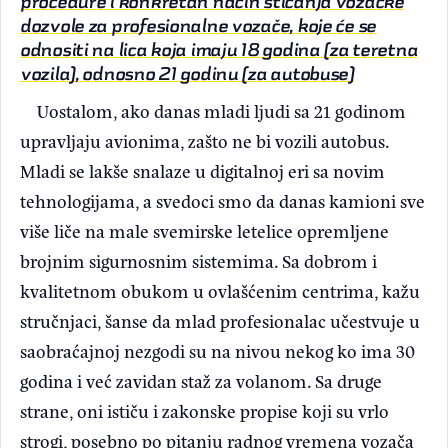
procedure i konkretan način sticanja vozačke
dozvole za profesionalne vozače, koje će se
odnositi na lica koja imaju 18 godina (za teretna
vozila), odnosno 21 godinu (za autobuse)
Uostalom, ako danas mladi ljudi sa 21 godinom
upravljaju avionima, zašto ne bi vozili autobus.
Mladi se lakše snalaze u digitalnoj eri sa novim
tehnologijama, a svedoci smo da danas kamioni sve
više liče na male svemirske letelice opremljene
brojnim sigurnosnim sistemima. Sa dobrom i
kvalitetnom obukom u ovlašćenim centrima, kažu
stručnjaci, šanse da mlad profesionalac učestvuje u
saobraćajnoj nezgodi su na nivou nekog ko ima 30
godina i već zavidan staž za volanom. Sa druge
strane, oni ističu i zakonske propise koji su vrlo
strogi, posebno po pitanju radnog vremena vozača