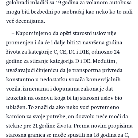
golobradi mladići sa 19 godina za volanom autobusa
mogu biti bezbedni po saobraćaj kao neko ko to radi
već decenijama.
– Napominjemo da opšti starosni uslov nije
promenjen i da će i dalje biti 21 navršena godina
života za kategorije C, CE, D1 i D1E, odnosno 24
godine za sticanje kategorija D i DE. Međutim,
uvažavajući činjenicu da je transportna privreda
konstantno u nedostatku vozača komercijalnih
vozila, izmenama i dopunama zakona je dat
izuzetak na osnovu koga bi taj starosni uslov bio
ublažen. To znači da ako neko vozi povremeno
kamion za svoje potrebe, on dozvolu neće moći da
stekne pre 21 godine života. Prema novim propisima
starosna granica se može spustiti na 18 godina za C,