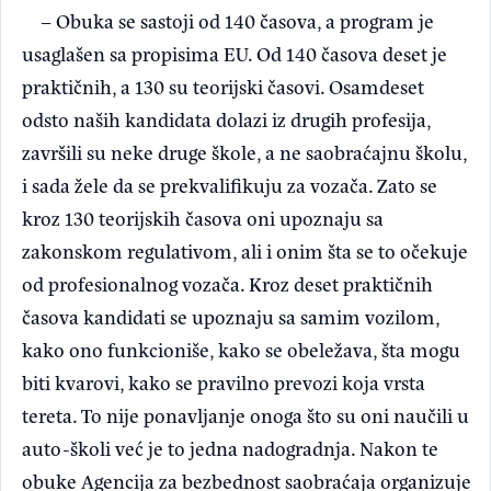
– Obuka se sastoji od 140 časova, a program je
usaglašen sa propisima EU. Od 140 časova deset je
praktičnih, a 130 su teorijski časovi. Osamdeset
odsto naših kandidata dolazi iz drugih profesija,
završili su neke druge škole, a ne saobraćajnu školu,
i sada žele da se prekvalifikuju za vozača. Zato se
kroz 130 teorijskih časova oni upoznaju sa
zakonskom regulativom, ali i onim šta se to očekuje
od profesionalnog vozača. Kroz deset praktičnih
časova kandidati se upoznaju sa samim vozilom,
kako ono funkcioniše, kako se obeležava, šta mogu
biti kvarovi, kako se pravilno prevozi koja vrsta
tereta. To nije ponavljanje onoga što su oni naučili u
auto-školi već je to jedna nadogradnja. Nakon te
obuke Agencija za bezbednost saobraćaja organizuje