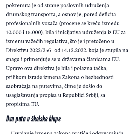
pokrenuta je od strane poslovnih udruženja
drumskog transporta, a osnov je, pored deficita
profesionalnih vozača (procene se kreću između
10.000 i 15.000), bila i inicijativa udruženja iz EU za
izmenu važećih regulativa, što je i pretočeno u
Direktivu 2022/2561 od 14.12.2022. koja je stupila na
snagu i primenjuje se u državama članicama EU.
Upravo ova direktiva je bila i polazna tačka,
prilikom izrade izmena Zakona o bezbednosti
saobraćaja na putevima, čime je došlo do
usaglašavanja propisa u Republici Srbiji, sa
propisima EU.
Dva puta u školske klupe
Usvajanje izmena zakona pratiće i odgovarajuća