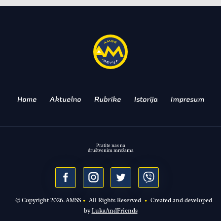
Captur: Pogledajte kako bi
mogao da izgleda
NAJPRODAVANIJI KROSOVER
BRENDA
Home
Aktuelno
Rubrike
Istorija
Impresum
Pratite nas na
društvenim mrežama
© Copyright
2026
. AMSS
•
All Rights Reserved
•
Created and developed
by
LukaAndFriends