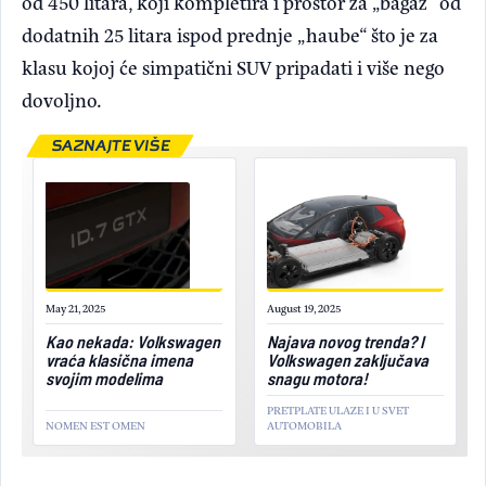
od 450 litara, koji kompletira i prostor za „bagaž“ od
dodatnih 25 litara ispod prednje „haube“ što je za
klasu kojoj će simpatični SUV pripadati i više nego
dovoljno.
SAZNAJTE VIŠE
May 21, 2025
August 19, 2025
Kao nekada: Volkswagen
Najava novog trenda? I
vraća klasična imena
Volkswagen zaključava
svojim modelima
snagu motora!
PRETPLATE ULAZE I U SVET
NOMEN EST OMEN
AUTOMOBILA