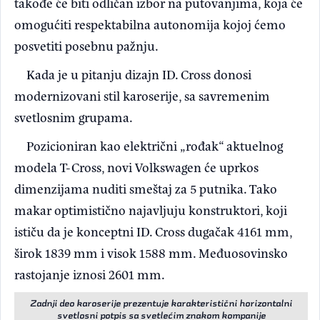
takođe će biti odličan izbor na putovanjima, koja će
omogućiti respektabilna autonomija kojoj ćemo
posvetiti posebnu pažnju.
Kada je u pitanju dizajn ID. Cross donosi
modernizovani stil karoserije, sa savremenim
svetlosnim grupama.
Pozicioniran kao električni „rođak“ aktuelnog
modela T-Cross, novi Volkswagen će uprkos
dimenzijama nuditi smeštaj za 5 putnika. Tako
makar optimistično najavljuju konstruktori, koji
ističu da je konceptni ID. Cross dugačak 4161 mm,
širok 1839 mm i visok 1588 mm. Međuosovinsko
rastojanje iznosi 2601 mm.
Zadnji deo karoserije prezentuje karakteristični horizontalni
svetlosni potpis sa svetlećim znakom kompanije