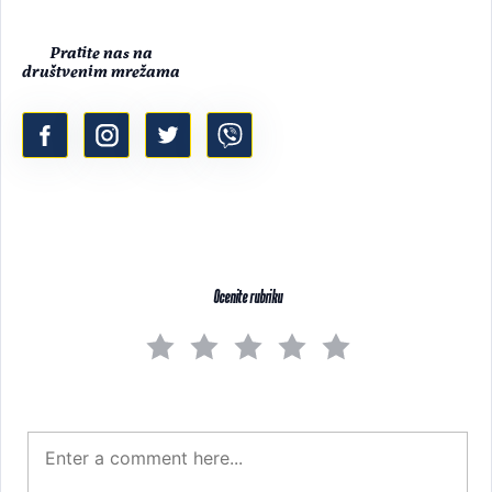
Pratite nas na
društvenim mrežama
Ocenite rubriku