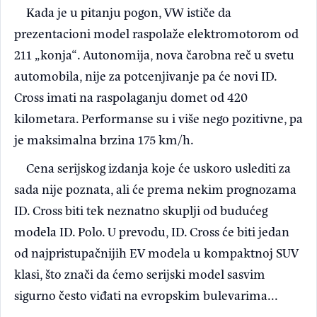
Kada je u pitanju pogon, VW ističe da
prezentacioni model raspolaže elektromotorom od
211 „konja“. Autonomija, nova čarobna reč u svetu
automobila, nije za potcenjivanje pa će novi ID.
Cross imati na raspolaganju domet od 420
kilometara. Performanse su i više nego pozitivne, pa
je maksimalna brzina 175 km/h.
Cena serijskog izdanja koje će uskoro uslediti za
sada nije poznata, ali će prema nekim prognozama
ID. Cross biti tek neznatno skuplji od budućeg
modela ID. Polo. U prevodu, ID. Cross će biti jedan
od najpristupačnijih EV modela u kompaktnoj SUV
klasi, što znači da ćemo serijski model sasvim
sigurno često viđati na evropskim bulevarima...