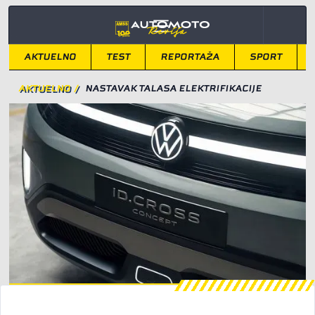
AKTUELNO
TEST
REPORTAŽA
SPORT
AKTUELNO
/
NASTAVAK TALASA ELEKTRIFIKACIJE