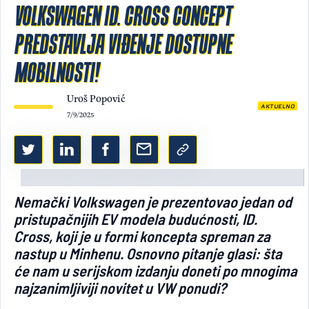
VOLKSWAGEN ID. CROSS CONCEPT
Light/Dark mode
PREDSTAVLJA VIĐENJE DOSTUPNE
MOBILNOSTI!
Uroš Popović
AKTUELNO
7/9/2025
Nemački Volkswagen je prezentovao jedan od
pristupačnijih EV modela budućnosti, ID.
Cross, koji je u formi koncepta spreman za
nastup u Minhenu. Osnovno pitanje glasi: šta
će nam u serijskom izdanju doneti po mnogima
najzanimljiviji novitet u VW ponudi?