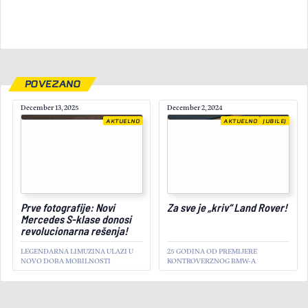
POVEZANO
December 13, 2025
December 2, 2024
AKTUELNO
AKTUELNO
JUBILEJ
March 28, 2024
Prve fotografije: Novi
Za sve je „kriv“ Land Rover!
Mercedes S-klase donosi
revolucionarna rešenja!
LEGENDARNA LIMUZINA ULAZI U
25 GODINA OD PREMIJERE
NOVO DOBA MOBILNOSTI
KONTROVERZNOG BMW-A
AKTUELNO
Renault uskoro otkriva novi