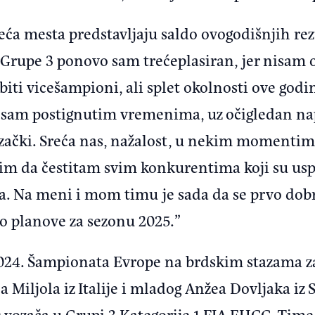
treća mesta predstavljaju saldo ovogodišnjih rez
upe 3 ponovo sam trećeplasiran, jer nisam oti
ti vicešampioni, ali splet okolnosti ove godin
n sam postignutim vremenima, uz očigledan n
vozački. Sreća nas, nažalost, u nekim momenti
elim da čestitam svim konkurentima koji su us
ja. Na meni i mom timu je sada da se prvo do
 planove za sezonu 2025.”
024. Šampionata Evrope na brdskim stazama za
 Miljola iz Italije i mladog Anžea Dovljaka iz S
0 vozača u Grupi 3 Kategorije 1 FIA EHCC. Time