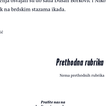
ak na brdskim stazama ikada.
ić
Prethodna rubrika
Nema prethodnih rubrika
Pratite nas na