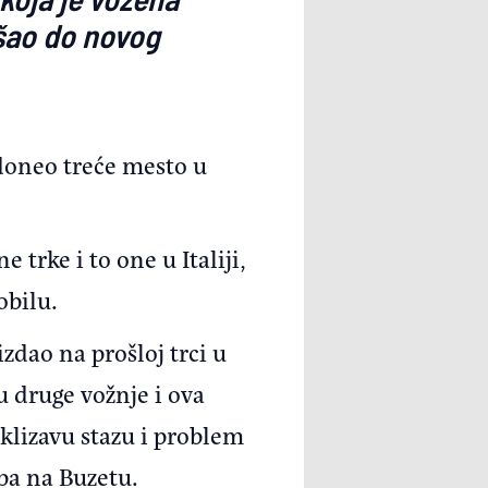
ošao do novog
 doneo treće mesto u
 trke i to one u Italiji,
obilu.
zdao na prošloj trci u
u druge vožnje i ova
klizavu stazu i problem
pa na Buzetu.