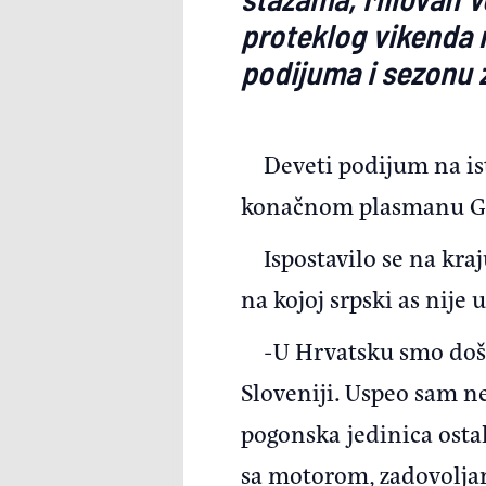
proteklog vikenda 
podijuma i sezonu z
Deveti podijum na is
konačnom plasmanu Gru
Ispostavilo se na kraj
na kojoj srpski as nij
-U Hrvatsku smo došl
Sloveniji. Uspeo sam ne
pogonska jedinica ostal
sa motorom, zadovoljan