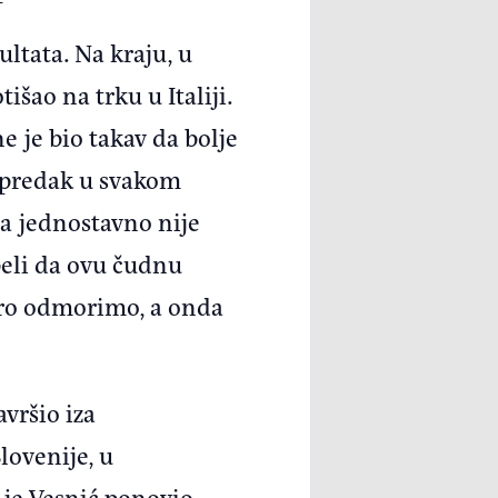
ultata. Na kraju, u
šao na trku u Italiji.
e je bio takav da bolje
apredak u svakom
ma jednostavno nije
peli da ovu čudnu
bro odmorimo, a onda
vršio iza
lovenije, u
 je Vesnić ponovio