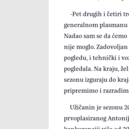
-Pet drugih i četiri 
generalnom plasmanu Gr
Nadao sam se da ćemo bi
nije moglo. Zadovolja
pogledu, i tehnički i 
pogledala. Na kraju, ž
sezonu izguraju do kra
pripremimo i razradimo
Užičanin je sezonu 2
prvoplasiranog Antonija
konkurenciji više od 2