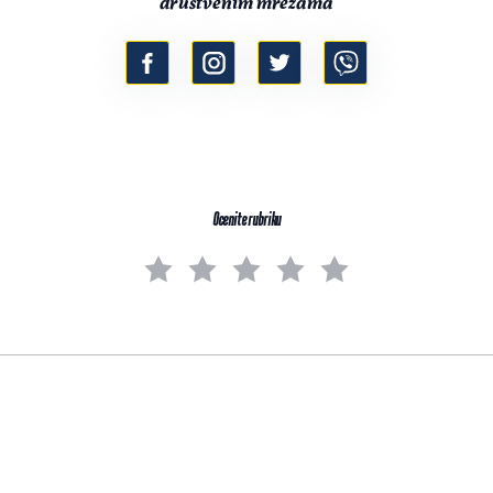
društvenim mrežama
Ocenite rubriku