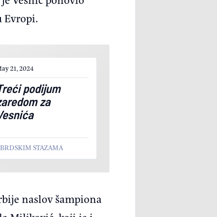
u Evropi.
ay 21, 2024
Treći podijum
zaredom za
Vesnića
A BRDSKIM STAZAMA
Srbije naslov šampiona
 Miljković, koji je i