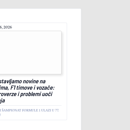
6, 2026
stavljamo novine na
ima, F1 timove i vozače:
overze i problemi uoči
ja
I ŠAMPIONAT FORMULE 1 ULAZI U 77.
U