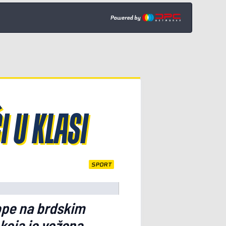
 U KLASI
SPORT
ope na brdskim
 koja je vožena