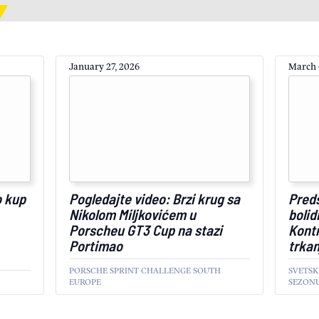
January 27, 2026
March 
o kup
Pogledajte video: Brzi krug sa
Pred
Nikolom Miljkovićem u
bolid
Porscheu GT3 Cup na stazi
Kontr
Portimao
trkan
PORSCHE SPRINT CHALLENGE SOUTH
SVETSK
EUROPE
SEZON
SPORT
SPORT