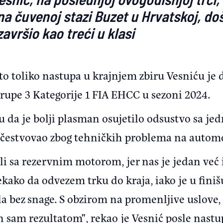
na čuvenoj stazi Buzet u Hrvatskoj, d
avršio kao treći u klasi
to toliko nastupa u krajnjem zbiru Vesniću je
pe 3 Kategorije 1 FIA EHCC u sezoni 2024.
u da je bolji plasman osujetilo odsustvo sa jedne
e učestvovao zbog tehničkih problema na autom
i sa rezervnim motorom, jer nas je jedan već i
kako da odvezem trku do kraja, iako je u finiš
a bez snage. S obzirom na promenljive uslove, 
 sam rezultatom", rekao je Vesnić posle nastu