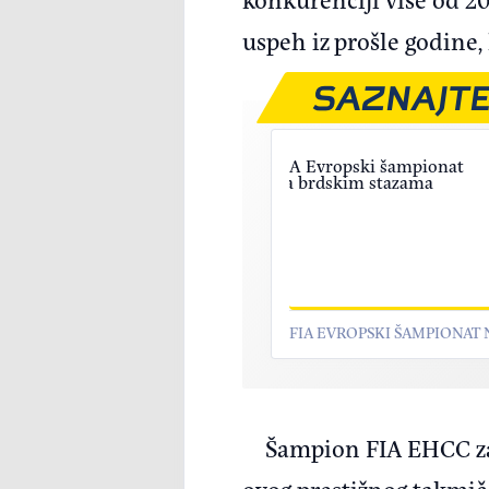
uspeh iz prošle godine, 
SAZNAJTE
FIA EVROPSKI ŠAMPIONAT
Šampion FIA EHCC za 
ovog prestižnog takmiče