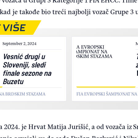
kad je takođe bio treći najbolji vozač Grupe 3 
 VIŠE
September 2, 2024
M
Vesnić drugi u
Sloveniji, sledi
finale sezone na
Buzetu
 NA BRDSKIM STAZAMA
FIA EVROPSKI ŠAMPIONAT N
2024. je Hrvat Matija Jurišić, a od vozača iz 
nja osvajali su do sada Dušan Borković i Nikola