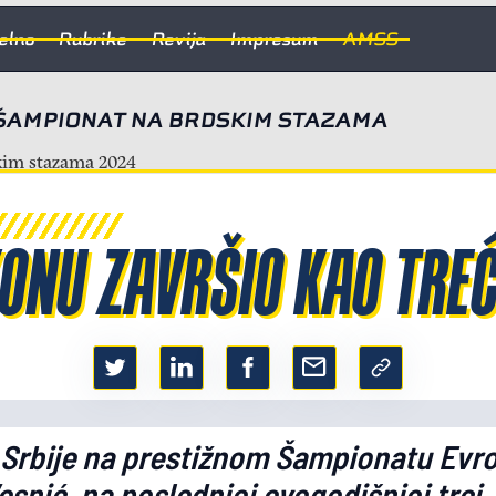
elno
Rubrike
Revija
Impresum
AMSS
 ŠAMPIONAT NA BRDSKIM STAZAMA
ONU ZAVRŠIO KAO TREĆI
 Srbije na prestižnom Šampionatu Evr
snić, na poslednjoj ovogodišnjoj trci,