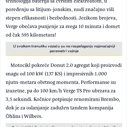
tehnologija baterija sa čvrstim elektrolitom, u
poređenju sa litijum-jonskim, nudi značajno viši
stepen efikasnosti i bezbednosti. Jezikom brojeva,
Verge obećava punjenje za svega 10 minuta i domet
od čak 595 kilometara!
U svakom trenutku vozaču su na raspolaganju najznačajniji
parametri vožnje
Motocikl pokreće Donut 2.0 agregat koji proizvodi
snagu od 100 kW (137 KS) i impresivnih 1.000
njutn-metara obrtnog momenta. Performanse su
izuzetne, pa do 100 km/h Verge TS Pro ubrzava za
3,5 sekundi. Kočnice potpisuje renomirani Brembo,
dok je za oslanjanje zadužen tandem kompanija
Öhlins i Wilbers.