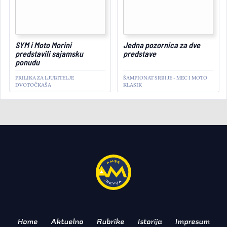
September 30, 2024
SYM i Moto Morini
Jedna pozornica za dve
predstavili sajamsku
predstave
ponudu
PRILIKA ZA LJUBITELJE
ŠAMPIONAT SRBIJE - MEC I MOTO
DVOTOČKAŠA
KLASIK
MOTO
Maratonska borba sa
konkurencijom i
nevremenom
TRKA 24H KULE
Home
Aktuelno
Rubrike
Istorija
Impresum