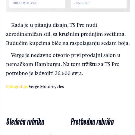
DRUGOM NIVOU
„BAJKERE“
Kada je u pitanju dizajn, TS Pro nudi
aerodinamičan stil, sa kružnim prednjim svetlima.
Budućim kupcima biće na raspolaganju sedam boja.
Verge je nedavno otvorio prvi prodajni salon u
nemačkom Hamburgu. Na tom tržištu za TS Pro
potrebno je izdvojiti 36.500 evra.
Fotografije:
Verge Motorcycles
Sledeća rubrika
Prethodna rubrika