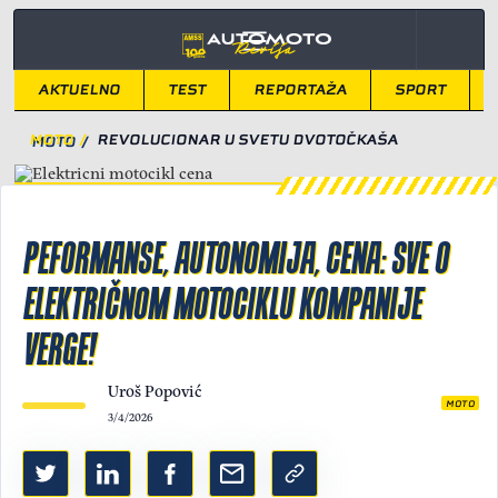
AKTUELNO
TEST
REPORTAŽA
SPORT
MOTO
/
REVOLUCIONAR U SVETU DVOTOČKAŠA
PEFORMANSE, AUTONOMIJA, CENA: SVE O
ELEKTRIČNOM MOTOCIKLU KOMPANIJE
VERGE!
Uroš Popović
MOTO
3/4/2026