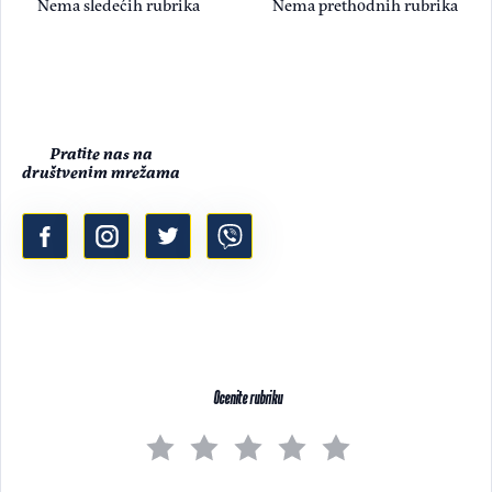
Nema sledećih rubrika
Nema prethodnih rubrika
Pratite nas na
društvenim mrežama
Ocenite rubriku