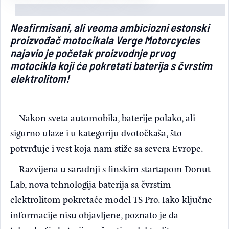
Light/Dark mode
Neafirmisani, ali veoma ambiciozni estonski
proizvođač motocikala Verge Motorcycles
najavio je početak proizvodnje prvog
motocikla koji će pokretati baterija s čvrstim
elektrolitom!
Nakon sveta automobila, baterije polako, ali
sigurno ulaze i u kategoriju dvotočkaša, što
potvrđuje i vest koja nam stiže sa severa Evrope.
Razvijena u saradnji s finskim startapom Donut
Lab, nova tehnologija baterija sa čvrstim
elektrolitom pokretaće model TS Pro. Iako ključne
informacije nisu objavljene, poznato je da