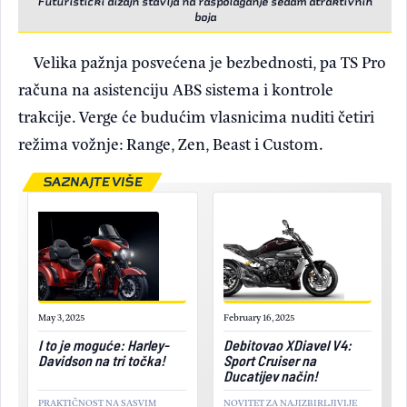
Futuristički dizajn stavlja na raspolaganje sedam atraktivnih
boja
Velika pažnja posvećena je bezbednosti, pa TS Pro
računa na asistenciju ABS sistema i kontrole
trakcije. Verge će budućim vlasnicima nuditi četiri
režima vožnje: Range, Zen, Beast i Custom.
SAZNAJTE VIŠE
May 3, 2025
February 16, 2025
I to je moguće: Harley-
Debitovao XDiavel V4:
Davidson na tri točka!
Sport Cruiser na
Ducatijev način!
PRAKTIČNOST NA SASVIM
NOVITET ZA NAJIZBIRLJIVIJE