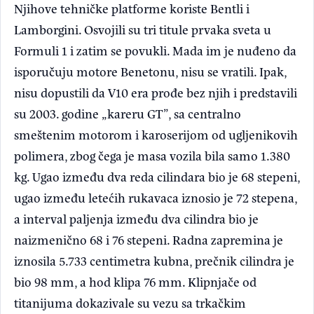
Njihove tehničke platforme koriste Bentli i
Lamborgini. Osvojili su tri titule prvaka sveta u
Formuli 1 i zatim se povukli. Mada im je nuđeno da
isporučuju motore Benetonu, nisu se vratili. Ipak,
nisu dopustili da V10 era prođe bez njih i predstavili
su 2003. godine „kareru GT”, sa centralno
smeštenim motorom i karoserijom od ugljenikovih
polimera, zbog čega je masa vozila bila samo 1.380
kg. Ugao između dva reda cilindara bio je 68 stepeni,
ugao između letećih rukavaca iznosio je 72 stepena,
a interval paljenja između dva cilindra bio je
naizmenično 68 i 76 stepeni. Radna zapremina je
iznosila 5.733 centimetra kubna, prečnik cilindra je
bio 98 mm, a hod klipa 76 mm. Klipnjače od
titanijuma dokazivale su vezu sa trkačkim