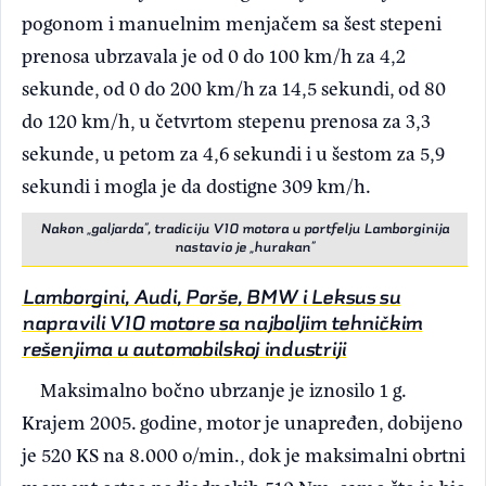
pogonom i manuelnim menjačem sa šest stepeni
prenosa ubrzavala je od 0 do 100 km/h za 4,2
sekunde, od 0 do 200 km/h za 14,5 sekundi, od 80
do 120 km/h, u četvrtom stepenu prenosa za 3,3
sekunde, u petom za 4,6 sekundi i u šestom za 5,9
sekundi i mogla je da dostigne 309 km/h.
Nakon „galjarda”, tradiciju V10 motora u portfelju Lamborginija
nastavio je „hurakan”
Lamborgini, Audi, Porše, BMW i Leksus su
napravili V10 motore sa najboljim tehničkim
rešenjima u automobilskoj industriji
Maksimalno bočno ubrzanje je iznosilo 1 g.
Krajem 2005. godine, motor je unapređen, dobijeno
je 520 KS na 8.000 o/min., dok je maksimalni obrtni