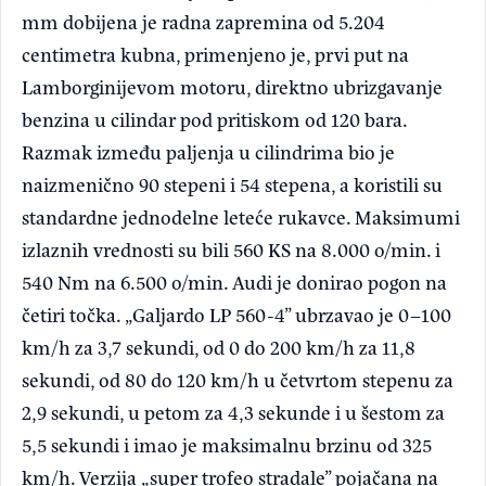
mm dobijena je radna zapremina od 5.204
centimetra kubna, primenjeno je, prvi put na
Lamborginijevom motoru, direktno ubrizgavanje
benzina u cilindar pod pritiskom od 120 bara.
Razmak između paljenja u cilindrima bio je
naizmenično 90 stepeni i 54 stepena, a koristili su
standardne jednodelne leteće rukavce. Maksimumi
izlaznih vrednosti su bili 560 KS na 8.000 o/min. i
540 Nm na 6.500 o/min. Audi je donirao pogon na
četiri točka. „Galjardo LP 560-4” ubrzavao je 0–100
km/h za 3,7 sekundi, od 0 do 200 km/h za 11,8
sekundi, od 80 do 120 km/h u četvrtom stepenu za
2,9 sekundi, u petom za 4,3 sekunde i u šestom za
5,5 sekundi i imao je maksimalnu brzinu od 325
km/h. Verzija „super trofeo stradale” pojačana na