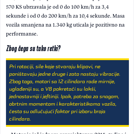
570 KS ubrzavala je od 0 do 100 km/h za 3,4
sekunde i od 0 do 200 km/h za 10,4 sekunde. Masa
vozila smanjena na 1.340 kg uticala je pozitivno na
performanse.
Zbog čega su tako retki?
Pri rotaciji, sile koje stvaraju klipovi, ne
poništavaju jedne druge i zato nastaju vibracije.
Zbog toga, motori sa 12 cilindara rade mirnije,
uglađeniji su, a V8 pokretači su lakši,
jednostavniji i jeftiniji. Ipak, potreba za snagom,
obrtnim momentom i karakteristikama vozila,
često su odlučujući faktor pri izboru broja
cilindara.