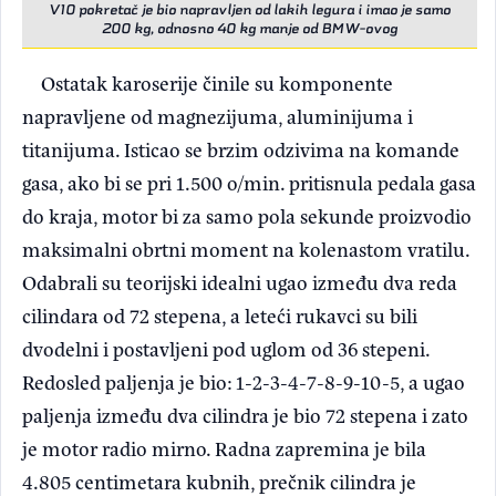
V10 pokretač je bio napravljen od lakih legura i imao je samo
200 kg, odnosno 40 kg manje od BMW-ovog
Ostatak karoserije činile su komponente
napravljene od magnezijuma, aluminijuma i
titanijuma. Isticao se brzim odzivima na komande
gasa, ako bi se pri 1.500 o/min. pritisnula pedala gasa
do kraja, motor bi za samo pola sekunde proizvodio
maksimalni obrtni moment na kolenastom vratilu.
Odabrali su teorijski idealni ugao između dva reda
cilindara od 72 stepena, a leteći rukavci su bili
dvodelni i postavljeni pod uglom od 36 stepeni.
Redosled paljenja je bio: 1-2-3-4-7-8-9-10-5, a ugao
paljenja između dva cilindra je bio 72 stepena i zato
je motor radio mirno. Radna zapremina je bila
4.805 centimetara kubnih, prečnik cilindra je