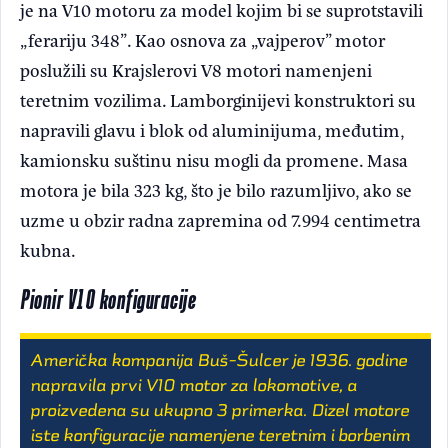
je na V10 motoru za model kojim bi se suprotstavili
„ferariju 348”. Kao osnova za „vajperov” motor
poslužili su Krajslerovi V8 motori namenjeni
teretnim vozilima. Lamborginijevi konstruktori su
napravili glavu i blok od aluminijuma, međutim,
kamionsku suštinu nisu mogli da promene. Masa
motora je bila 323 kg, što je bilo razumljivo, ako se
uzme u obzir radna zapremina od 7.994 centimetra
kubna.
Pionir V10 konfiguracije
Američka kompanija Buš-Šulcer je 1936. godine
napravila prvi V10 motor za lokomotive, a
proizvedena su ukupno 3 primerka. Dizel motore
iste konfiguracije namenjene teretnim i borbenim