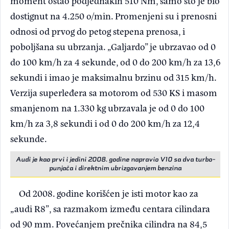
moment ostao podjednakih 510 Nm, samo što je bio
dostignut na 4.250 o/min. Promenjeni su i prenosni
odnosi od prvog do petog stepena prenosa, i
poboljšana su ubrzanja. „Galjardo” je ubrzavao od 0
do 100 km/h za 4 sekunde, od 0 do 200 km/h za 13,6
sekundi i imao je maksimalnu brzinu od 315 km/h.
Verzija superleđera sa motorom od 530 KS i masom
smanjenom na 1.330 kg ubrzavala je od 0 do 100
km/h za 3,8 sekundi i od 0 do 200 km/h za 12,4
sekunde.
Audi je kao prvi i jedini 2008. godine napravio V10 sa dva turbo-
punjača i direktnim ubrizgavanjem benzina
Od 2008. godine korišćen je isti motor kao za
„audi R8”, sa razmakom između centara cilindara
od 90 mm. Povećanjem prečnika cilindra na 84,5