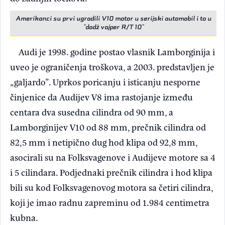
Amerikanci su prvi ugradili V10 motor u serijski automobil i to u
"dodž vajper R/T 10"
Audi je 1998. godine postao vlasnik Lamborginija i
uveo je ograničenja troškova, a 2003. predstavljen je
„galjardo”. Uprkos poricanju i isticanju nesporne
činjenice da Audijev V8 ima rastojanje između
centara dva susedna cilindra od 90 mm, a
Lamborginijev V10 od 88 mm, prečnik cilindra od
82,5 mm i netipično dug hod klipa od 92,8 mm,
asocirali su na Folksvagenove i Audijeve motore sa 4
i 5 cilindara. Podjednaki prečnik cilindra i hod klipa
bili su kod Folksvagenovog motora sa četiri cilindra,
koji je imao radnu zapreminu od 1.984 centimetra
kubna.