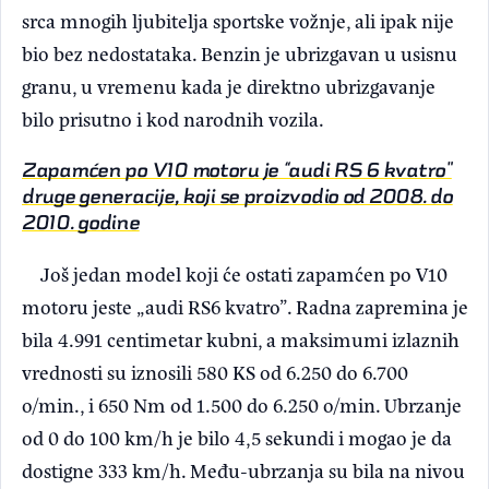
srca mnogih ljubitelja sportske vožnje, ali ipak nije
bio bez nedostataka. Benzin je ubrizgavan u usisnu
granu, u vremenu kada je direktno ubrizgavanje
bilo prisutno i kod narodnih vozila.
Zapamćen po V10 motoru je “audi RS 6 kvatro"
druge generacije, koji se proizvodio od 2008. do
2010. godine
Još jedan model koji će ostati zapamćen po V10
motoru jeste „audi RS6 kvatro”. Radna zapremina je
bila 4.991 centimetar kubni, a maksimumi izlaznih
vrednosti su iznosili 580 KS od 6.250 do 6.700
o/min., i 650 Nm od 1.500 do 6.250 o/min. Ubrzanje
od 0 do 100 km/h je bilo 4,5 sekundi i mogao je da
dostigne 333 km/h. Među-ubrzanja su bila na nivou