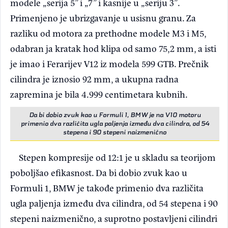
modele „serija 5” i „7” i kasnije u „seriju 3”.
Primenjeno je ubrizgavanje u usisnu granu. Za
razliku od motora za prethodne modele M3 i M5,
odabran ja kratak hod klipa od samo 75,2 mm, a isti
je imao i Ferarijev V12 iz modela 599 GTB. Prečnik
cilindra je iznosio 92 mm, a ukupna radna
zapremina je bila 4.999 centimetara kubnih.
Da bi dobio zvuk kao u Formuli 1, BMW je na V10 motoru
primenio dva različita ugla paljenja između dva cilindra, od 54
stepena i 90 stepeni naizmenično
Stepen kompresije od 12:1 je u skladu sa teorijom
poboljšao efikasnost. Da bi dobio zvuk kao u
Formuli 1, BMW je takođe primenio dva različita
ugla paljenja između dva cilindra, od 54 stepena i 90
stepeni naizmenično, a suprotno postavljeni cilindri