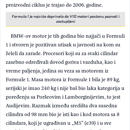
proizvodni ciklus je trajao do 2006. godine.
Formula 1 je najviše doprinela da V10 motori postanu poznati i
zastupljeni
BMW-ov motor je tih godina bio najjači u Formuli
1 i stvoren je pozitivan utisak u javnosti na kom su
želeli da zarade. Procesori koji su za svaki cilindar
zasebno određivali dovod goriva i vazduha, kao i
vreme paljenja, jedina su veza sa motorom iz
Formule 1. Masa motora iz Formule 1 bila je 89 kg,
serijski je imao 240 kg i nije baš bio laka kategorija u
poređenju sa Poršeovim i Lamborginijevim, to jest
Audijevim. Razmak između središta dva susedna
cilindra od 98 mm bio je isti kao i kod motora sa 8
cilindara, koji je ugrađivan u „M5” (e39) i u sve