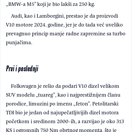
„BMW-a M5” koji je bio lakši za 250 kg.
Audi, kao i Lamborgini, prestao je da proizvodi
V10 motore 2024. godine, jer je do tada već uveliko
prevagnuo princip manje radne zapremine sa turbo
punjačima.
Prvi i poslednji
Folksvagen je rešio da podari V10 dizel velikom
SUV modelu „tuareg”, kao i najprestižnijem članu
porodice, limuzini po imenu „feton”. Petolitarski
TDI bio je jedan od najupečatljivijih dizel motora
početkom i sredinom 2000-ih, a razvijao je oko 313
KS i ogromnih 750 Nm obrtnog momenta, što je