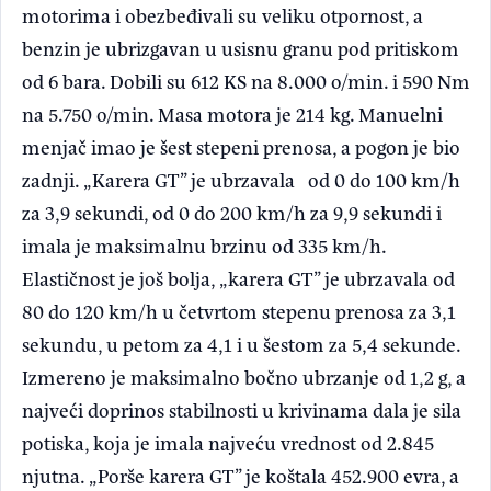
motorima i obezbeđivali su veliku otpornost, a
benzin je ubrizgavan u usisnu granu pod pritiskom
od 6 bara. Dobili su 612 KS na 8.000 o/min. i 590 Nm
na 5.750 o/min. Masa motora je 214 kg. Manuelni
menjač imao je šest stepeni prenosa, a pogon je bio
zadnji. „Karera GT” je ubrzavala od 0 do 100 km/h
za 3,9 sekundi, od 0 do 200 km/h za 9,9 sekundi i
imala je maksimalnu brzinu od 335 km/h.
Elastičnost je još bolja, „karera GT” je ubrzavala od
80 do 120 km/h u četvrtom stepenu prenosa za 3,1
sekundu, u petom za 4,1 i u šestom za 5,4 sekunde.
Izmereno je maksimalno bočno ubrzanje od 1,2 g, a
najveći doprinos stabilnosti u krivinama dala je sila
potiska, koja je imala najveću vrednost od 2.845
njutna. „Porše karera GT” je koštala 452.900 evra, a