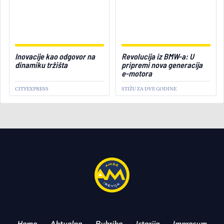
February 14, 2025
Inovacije kao odgovor na
Revolucija iz BMW-a: U
dinamiku tržišta
pripremi nova generacija
e-motora
CITYEXPRESS
STIŽU ZA DVE GODINE
TEHNOLOGIJE
Active heel airbag -
vazdušni jastuk za pete!
ZF LIFETEC PREDSTAVIO NOVI
PATENT
Home
Aktuelno
Rubrike
Istorija
Impresum