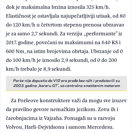
dok je maksimalna brzina iznosila 325 km/h.
Elastičnost je ostavljala najupečatljiviji utisak, od 80
do 120 km/h u četvrtom stepenu prenosa ubrzavao
je za samo 2,7 sekundi. Za verziju „performante” iz
2017. godine, povećani su maksimumi na 640 KS i
600 Nm, na istim brojevima obrtaja. Ubrzanje od 0
do 100 km/h je iznosilo 2,9 sekundi, od 0 do 200
km/h trebalo je 8,9 sekundi.
Porše nije dopustio da V10 era prođe bez njih i predstavili su
2003. godine „kareru GT”, sa centralno smeštenim motorom
Za Poršeove konstruktore važi da mogu sve izuzev
da pravilno govore nemačkim jezikom. Zovu ih i
čarobnjacima iz Vajzaha. Pomagali su u razvoju
Volvou, Harli-Dejvidsonu i samom Mercedesu.