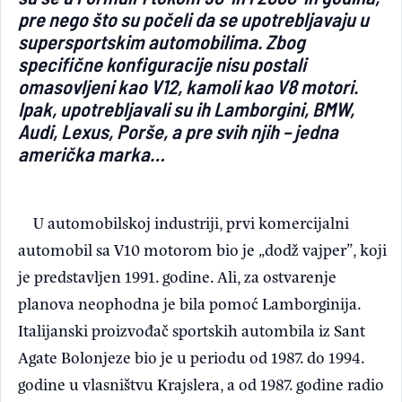
pre nego što su počeli da se upotrebljavaju u
Light/Dark mode
supersportskim automobilima. Zbog
specifične konfiguracije nisu postali
omasovljeni kao V12, kamoli kao V8 motori.
Ipak, upotrebljavali su ih Lamborgini, BMW,
Audi, Lexus, Porše, a pre svih njih – jedna
američka marka…
U automobilskoj industriji, prvi komercijalni
automobil sa V10 motorom bio je „dodž vajper”, koji
je predstavljen 1991. godine. Ali, za ostvarenje
planova neophodna je bila pomoć Lamborginija.
Italijanski proizvođač sportskih autombila iz Sant
Agate Bolonjeze bio je u periodu od 1987. do 1994.
godine u vlasništvu Krajslera, a od 1987. godine radio