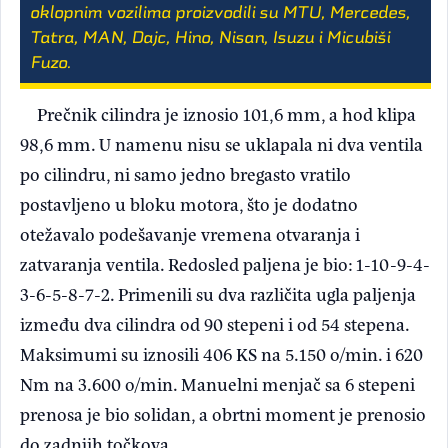
oklopnim vozilima proizvodili su MTU, Mercedes,
Tatra, MAN, Dajc, Hino, Nisan, Isuzu i Micubiši
Fuzo.
Prečnik cilindra je iznosio 101,6 mm, a hod klipa
98,6 mm. U namenu nisu se uklapala ni dva ventila
po cilindru, ni samo jedno bregasto vratilo
postavljeno u bloku motora, što je dodatno
otežavalo podešavanje vremena otvaranja i
zatvaranja ventila. Redosled paljena je bio: 1-10-9-4-
3-6-5-8-7-2. Primenili su dva različita ugla paljenja
između dva cilindra od 90 stepeni i od 54 stepena.
Maksimumi su iznosili 406 KS na 5.150 o/min. i 620
Nm na 3.600 o/min. Manuelni menjač sa 6 stepeni
prenosa je bio solidan, a obrtni moment je prenosio
do zadnjih točkova.