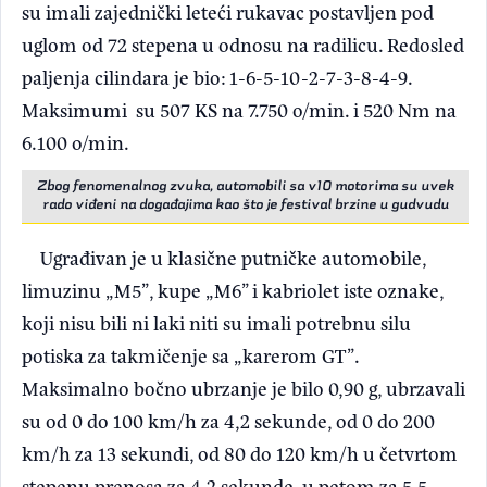
su imali zajednički leteći rukavac postavljen pod
uglom od 72 stepena u odnosu na radilicu. Redosled
paljenja cilindara je bio: 1-6-5-10-2-7-3-8-4-9.
Maksimumi su 507 KS na 7.750 o/min. i 520 Nm na
6.100 o/min.
Zbog fenomenalnog zvuka, automobili sa v10 motorima su uvek
rado viđeni na događajima kao što je festival brzine u gudvudu
Ugrađivan je u klasične putničke automobile,
limuzinu „M5”, kupe „M6” i kabriolet iste oznake,
koji nisu bili ni laki niti su imali potrebnu silu
potiska za takmičenje sa „karerom GT”.
Maksimalno bočno ubrzanje je bilo 0,90 g, ubrzavali
su od 0 do 100 km/h za 4,2 sekunde, od 0 do 200
km/h za 13 sekundi, od 80 do 120 km/h u četvrtom
stepenu prenosa za 4,2 sekunde, u petom za 5,5