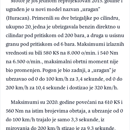
Motor je još jednom reprojektovan 2015. godine i
ugrađen je u novi model nazvan „uragan”
(Huracan). Primenili su dve brizgaljke po cilindru,
ukupno 20, jedna je ubrizgavala benzin direktno u
cilindar pod pritiskom od 200 bara, a druga u usisnu
granu pod pritiskom od 6 bara. Maksimumi izlaznih
vrednosti su bili 580 KS na 8.000 o/min. i 540 Nm
na 6.500 o/min., maksimalni obrtni moment nije
bio promenjen. Pogon je bio zadnji, a „uragan” je
ubrzavao od 0 do 100 km/h za 3,4 sekunde, od 0 do
200 km/h za 10,4 sekunde i dostizao je 320 km/h.
Maksimumi su 2020. godine povećani na 610 KS i
560 Nm na istim brojevima obrtaja, a ubrzanje od 0
do 100 km/h trajalo je samo 3,3 sekunde, iz
mirovanja do 200 km/h stizao je za 9,3 sekunde,