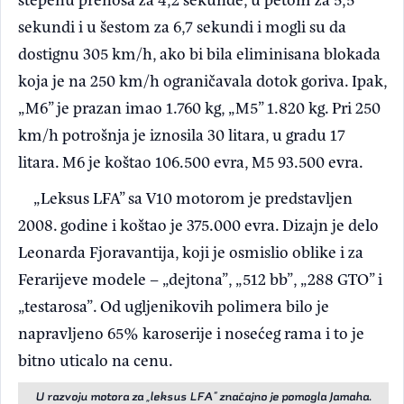
sekundi i u šestom za 6,7 sekundi i mogli su da
dostignu 305 km/h, ako bi bila eliminisana blokada
koja je na 250 km/h ograničavala dotok goriva. Ipak,
„M6” je prazan imao 1.760 kg, „M5” 1.820 kg. Pri 250
km/h potrošnja je iznosila 30 litara, u gradu 17
litara. M6 je koštao 106.500 evra, M5 93.500 evra.
„Leksus LFA” sa V10 motorom je predstavljen
2008. godine i koštao je 375.000 evra. Dizajn je delo
Leonarda Fjoravantija, koji je osmislio oblike i za
Ferarijeve modele – „dejtona”, „512 bb”, „288 GTO” i
„testarosa”. Od ugljenikovih polimera bilo je
napravljeno 65% karoserije i nosećeg rama i to je
bitno uticalo na cenu.
U razvoju motora za „leksus LFA” značajno je pomogla Jamaha.