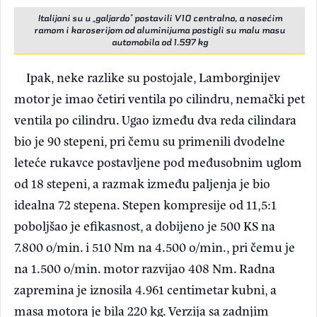
Italijani su u „galjardo” postavili V10 centralno, a nosećim
ramom i karoserijom od aluminijuma postigli su malu masu
automobila od 1.597 kg
Ipak, neke razlike su postojale, Lamborginijev
motor je imao četiri ventila po cilindru, nemački pet
ventila po cilindru. Ugao između dva reda cilindara
bio je 90 stepeni, pri čemu su primenili dvodelne
leteće rukavce postavljene pod međusobnim uglom
od 18 stepeni, a razmak između paljenja je bio
idealna 72 stepena. Stepen kompresije od 11,5:1
poboljšao je efikasnost, a dobijeno je 500 KS na
7.800 o/min. i 510 Nm na 4.500 o/min., pri čemu je
na 1.500 o/min. motor razvijao 408 Nm. Radna
zapremina je iznosila 4.961 centimetar kubni, a
masa motora je bila 220 kg. Verzija sa zadnjim