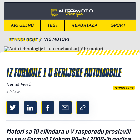
AKTUELNO
TEST
REPORTAŽA
SPORT
TEHNOLOGIJE
/
V10 MOTORI
IZ FORMULE 1 U SERIJSKE AUTOMOBILE
Nenad Vesić
TEHNOLOGIJE
29/6/2026
Motori sa 10 cilindara u V rasporedu proslavili
su se u Formuli 1 tokom 90-ih i 2000-ih godina,