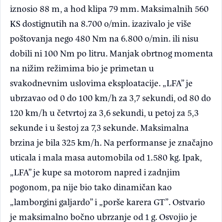
iznosio 88 m, a hod klipa 79 mm. Maksimalnih 560
KS dostignutih na 8.700 o/min. izazivalo je više
poštovanja nego 480 Nm na 6.800 o/min. ili nisu
dobili ni 100 Nm po litru. Manjak obrtnog momenta
na nižim režimima bio je primetan u
svakodnevnim uslovima eksploatacije. „LFA” je
ubrzavao od 0 do 100 km/h za 3,7 sekundi, od 80 do
120 km/h u četvrtoj za 3,6 sekundi, u petoj za 5,3
sekunde i u šestoj za 7,3 sekunde. Maksimalna
brzina je bila 325 km/h. Na performanse je značajno
uticala i mala masa automobila od 1.580 kg. Ipak,
„LFA” je kupe sa motorom napred i zadnjim
pogonom, pa nije bio tako dinamičan kao
„lamborgini galjardo” i „porše karera GT”. Ostvario
je maksimalno bočno ubrzanje od 1 g. Osvojio je