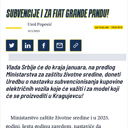
Light/Dark mode
SUBVENCIJE I ZA FIAT GRANDE PANDU!
Uroš Popović
AKTUELNO
TRŽIŠTE
13/1/2025
Vlada Srbije će do kraja januara, na predlog
Ministarstva za zaštitu životne sredine, doneti
Uredbu o nastavku subvencionisanja kupovine
električnih vozila koje će važiti i za model koji
će se proizvoditi u Kragujevcu!
Ministarstvo zaštite životne sredine i u 2025.
godini, šestu godinu zaredom, nastaviće da