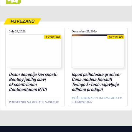
POVEZANO
July 29, 2026
December 23, 2025
AKTUELNO
AKTUELNO
Osam decenija izvrsnosti:
Ispod psihološke granice:
January 10, 2025
Bentley jubilej slavi
Cena modela Renault
ekscentričnim
Twingo E-Tech najavljuje
Continentalom GTC!
odličnu prodaju!
MOŽE LI RENAULT DA ZAVLADA EV
PODSETNIK NA BOGATO NASLEĐE
SEGMENTOM?
AKTUELNO
Tesli se smeši milijardu
evra od rivala!