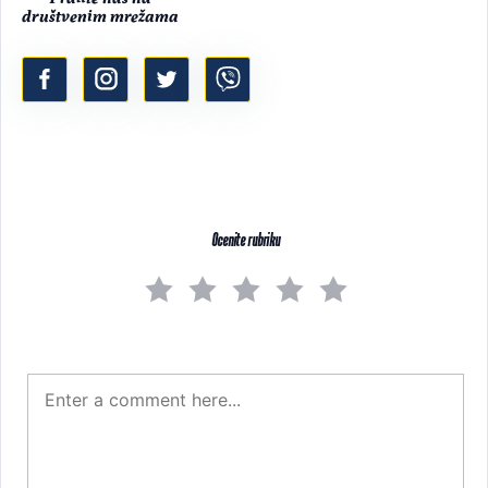
društvenim mrežama
Ocenite rubriku