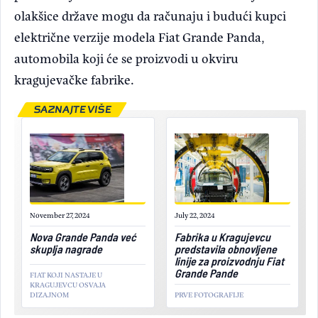
olakšice države mogu da računaju i budući kupci
električne verzije modela Fiat Grande Panda,
automobila koji će se proizvodi u okviru
kragujevačke fabrike.
SAZNAJTE VIŠE
November 27, 2024
July 22, 2024
Nova Grande Panda već
Fabrika u Kragujevcu
skuplja nagrade
predstavila obnovljene
linije za proizvodnju Fiat
Grande Pande
FIAT KOJI NASTAJE U
KRAGUJEVCU OSVAJA
DIZAJNOM
PRVE FOTOGRAFIJE