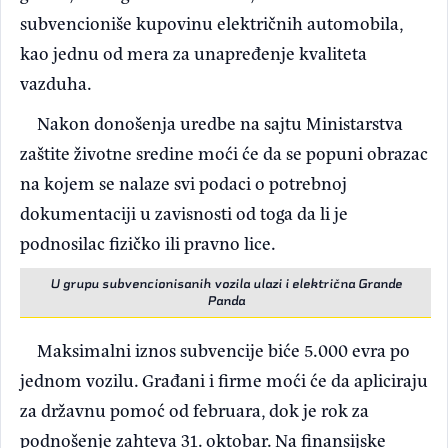
subvencioniše kupovinu električnih automobila,
kao jednu od mera za unapređenje kvaliteta
vazduha.
Nakon donošenja uredbe na sajtu Ministarstva
zaštite životne sredine moći će da se popuni obrazac
na kojem se nalaze svi podaci o potrebnoj
dokumentaciji u zavisnosti od toga da li je
podnosilac fizičko ili pravno lice.
U grupu subvencionisanih vozila ulazi i električna Grande
Panda
Maksimalni iznos subvencije biće 5.000 evra po
jednom vozilu. Građani i firme moći će da apliciraju
za državnu pomoć od februara, dok je rok za
podnošenje zahteva 31. oktobar. Na finansijske