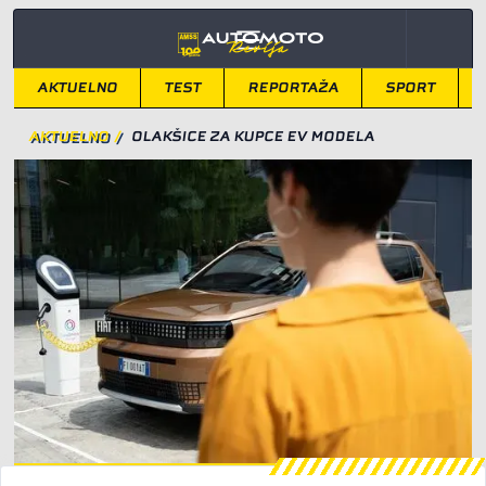
AKTUELNO
TEST
REPORTAŽA
SPORT
AKTUELNO
/
OLAKŠICE ZA KUPCE EV MODELA