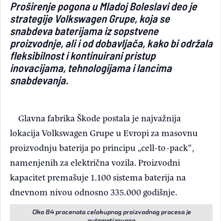
Proširenje pogona u Mladoj Boleslavi deo je
Light/Dark mode
strategije Volkswagen Grupe, koja se
snabdeva baterijama iz sopstvene
proizvodnje, ali i od dobavljača, kako bi održala
fleksibilnost i kontinuirani pristup
inovacijama, tehnologijama i lancima
snabdevanja.
Glavna fabrika Škode postala je najvažnija
lokacija Volkswagen Grupe u Evropi za masovnu
proizvodnju baterija po principu „cell-to-pack“,
namenjenih za električna vozila. Proizvodni
kapacitet premašuje 1.100 sistema baterija na
dnevnom nivou odnosno 335.000 godišnje.
Oko 84 procenata celokupnog proizvodnog procesa je
automatizovano