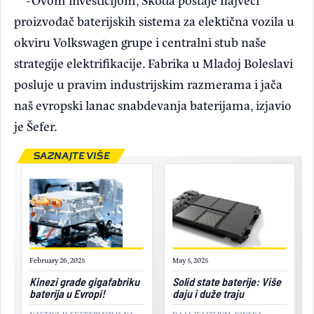
proizvođač baterijskih sistema za elektična vozila u
okviru Volkswagen grupe i centralni stub naše
strategije elektrifikacije. Fabrika u Mladoj Boleslavi
posluje u pravim industrijskim razmerama i jača
naš evropski lanac snabdevanja baterijama, izjavio
je Šefer.
SAZNAJTE VIŠE
February 26, 2025
May 5, 2025
Kinezi grade gigafabriku
Solid state baterije: Više
baterija u Evropi!
daju i duže traju
NASTAVLJA SE EKSPANZIJA NA
DA LI JE LITIJUM-JONSKA