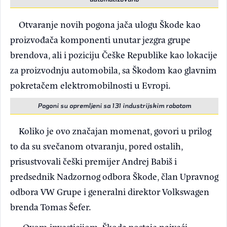
Otvaranje novih pogona jača ulogu Škode kao
proizvođača komponenti unutar jezgra grupe
brendova, ali i poziciju Češke Republike kao lokacije
za proizvodnju automobila, sa Škodom kao glavnim
pokretačem elektromobilnosti u Evropi.
Pogoni su opremljeni sa 131 industrijskim robotom
Koliko je ovo značajan momenat, govori u prilog
to da su svečanom otvaranju, pored ostalih,
prisustvovali češki premijer Andrej Babiš i
predsednik Nadzornog odbora Škode, član Upravnog
odbora VW Grupe i generalni direktor Volkswagen
brenda Tomas Šefer.
-Ovom investicijom, Škoda postaje najveći