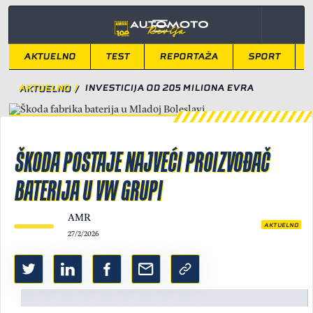
AKTUELNO
TEST
REPORTAŽA
SPORT
AKTUELNO
/
INVESTICIJA OD 205 MILIONA EVRA
ŠKODA POSTAJE NAJVEĆI PROIZVOĐAČ
BATERIJA U VW GRUPI
AMR
AKTUELNO
27/2/2026