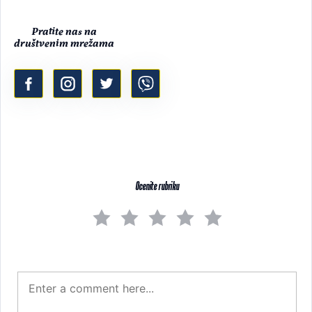
Pratite nas na
društvenim mrežama
Ocenite rubriku