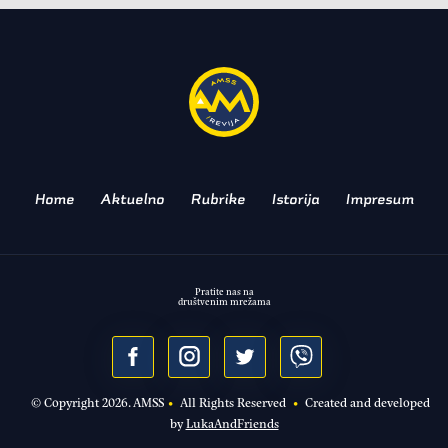
TRX
DOKAZ DA SE SUPROTNOSTI
PRIVLAČE!
Home
Aktuelno
Rubrike
Istorija
Impresum
Pratite nas na
društvenim mrežama
© Copyright
2026
. AMSS
•
All Rights Reserved
•
Created and developed
by
LukaAndFriends