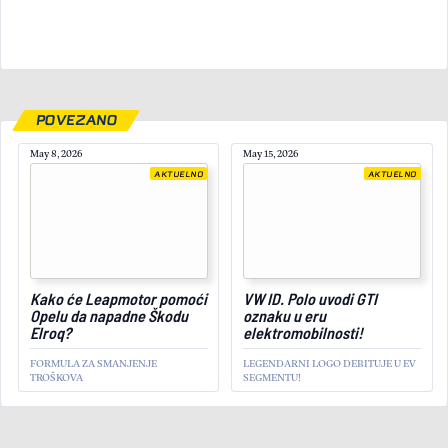
POVEZANO
May 8, 2026
May 15, 2026
AKTUELNO
AKTUELNO
January 3, 2026
Kako će Leapmotor pomoći
VW ID. Polo uvodi GTI
Opelu da napadne Škodu
oznaku u eru
Elroq?
elektromobilnosti!
FORMULA ZA SMANJENJE
LEGENDARNI LOGO DEBITUJE U EV
TROŠKOVA
SEGMENTU!
AKTUELNO
Najsnažniji na svetu:
Debitovao RAM 1500 SRT