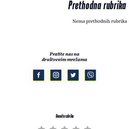
Prethodna rubrika
Nema prethodnih rubrika
Pratite nas na
društvenim mrežama
Ocenite rubriku