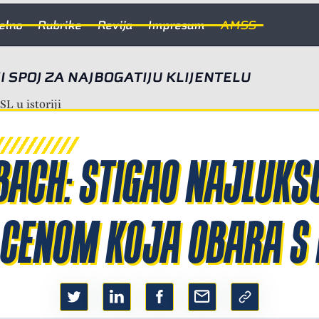
elno
Rubrike
Revija
Impresum
AMSS
I SPOJ ZA NAJBOGATIJU KLIJENTELU
ACH: STIGAO NAJLUKSU
S CENOM KOJA OBARA S