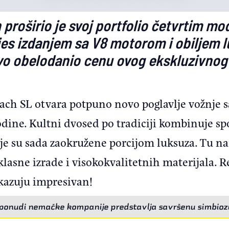
roširio je svoj portfolio četvrtim m
s izdanjem sa V8 motorom i obiljem l
vo obelodanio cenu ovog ekskluzivnog k
ch SL otvara potpuno novo poglavlje vožnje 
dine. Kultni dvosed po tradiciji kombinuje spo
oje su sada zaokružene porcijom luksuza. Tu n
asne izrade i visokokvalitetnih materijala. Rez
okazuju impresivan!
 ponudi nemačke kompanije predstavlja savršenu simbiozu