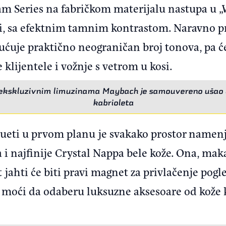
m Series na fabričkom materijalu nastupa u „
i, sa efektnim tamnim kontrastom. Naravno 
ućuje praktično neograničan broj tonova, pa 
e klijentele i vožnje s vetrom u kosi.
o ekskluzivnim limuzinama Maybach je samouvereno ušao i 
kabrioleta
lueti u prvom planu je svakako prostor namenj
 i najfinije Crystal Nappa bele kože. Ona, mak
 jahti će biti pravi magnet za privlačenje pog
 moći da odaberu luksuzne aksesoare od kože k