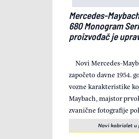
Mercedes-Maybach p
680 Monogram Serie
proizvođač je upra
Novi Mercedes-Mayba
započeto davne 1954. go
vozne karakteristike k
Maybach, majstor prvokl
zvanične fotografije p
Novi kabriolet u