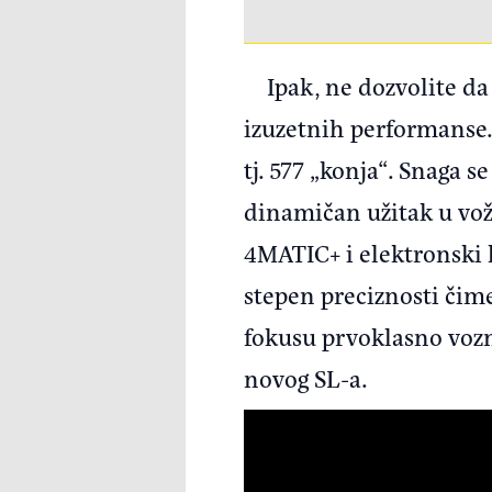
Ipak, ne dozvolite d
izuzetnih performanse
tj. 577 „konja“. Snaga
dinamičan užitak u vožn
4MATIC+ i elektronski k
stepen preciznosti čime
fokusu prvoklasno vozno
novog SL-a.