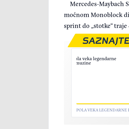
Mercedes-Maybach SL
moćnom Monoblock diza
sprint do „stotke“ traj
SAZNAJTE
POLA VEKA LEGENDARNE 