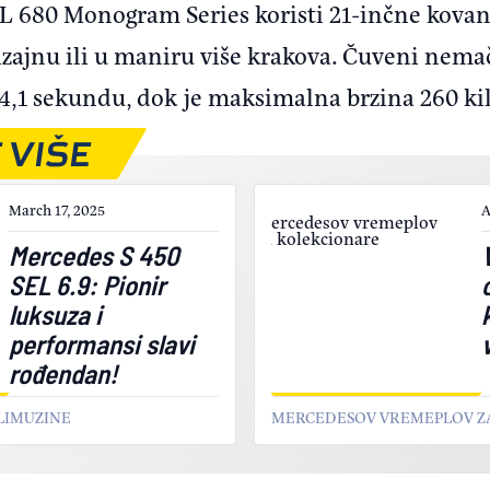
 680 Monogram Series koristi 21-inčne kovan
jnu ili u maniru više krakova. Čuveni nema
e 4,1 sekundu, dok je maksimalna brzina 260 ki
 VIŠE
March 17, 2025
A
Mercedes S 450
SEL 6.9: Pionir
luksuza i
performansi slavi
rođendan!
LIMUZINE
MERCEDESOV VREMEPLOV Z