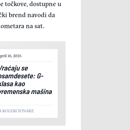
e točkove, dostupne u
čki brend navodi da
lometara na sat.
pril 16, 2025
Vraćaju se
osamdesete: G-
klasa kao
vremenska mašina
A KOLEKCIONARE