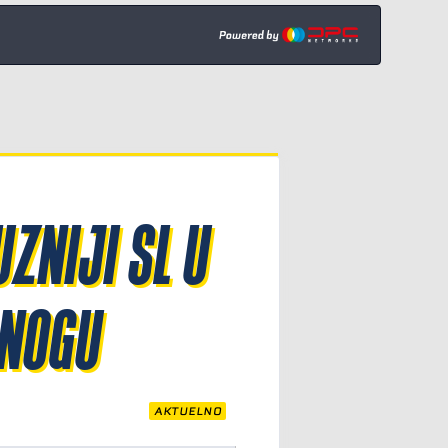
ZNIJI SL U
 NOGU
AKTUELNO