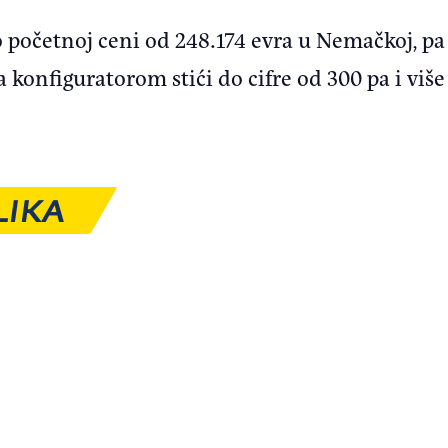
 početnoj ceni od 248.174 evra u Nemačkoj, pa 
 konfiguratorom stići do cifre od 300 pa i više
LIKA