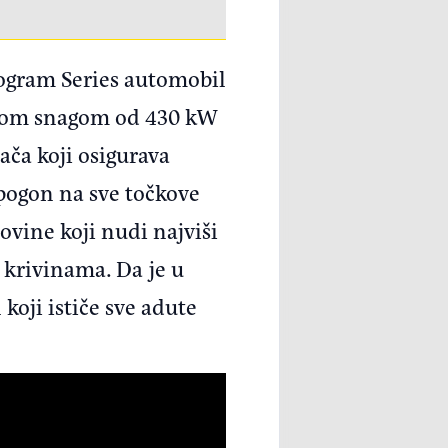
onogram Series automobil
znom snagom od 430 kW
ča koji osigurava
 pogon na sve točkove
ovine koji nudi najviši
 krivinama. Da je u
koji ističe sve adute