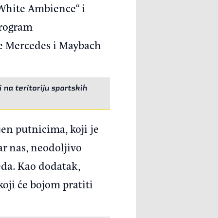
White Ambience“ i
program
će Mercedes i Maybach
na teritoriju sportskih
en putnicima, koji je
ar nas, neodoljivo
leda. Kao dodatak,
oji će bojom pratiti