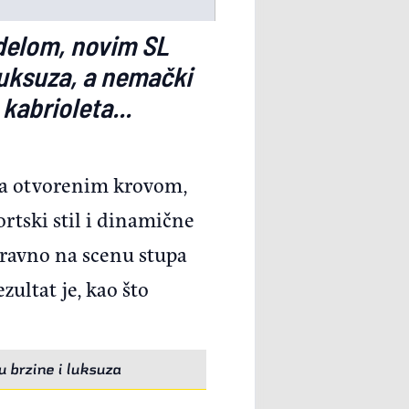
odelom, novim SL
uksuza, a nemački
abrioleta...
sa otvorenim krovom,
rtski stil i dinamične
aravno na scenu stupa
ultat je, kao što
 brzine i luksuza