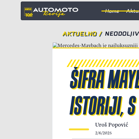
Home
Aktu
AKTUELNO
/
NEODOLJIV
ŠIFRA MAYB
ISTORIJI, 
Uroš Popović
2/6/2025