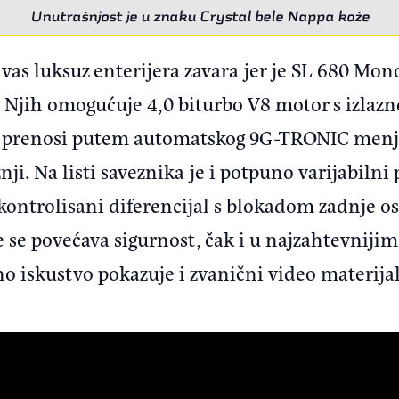
Unutrašnjost je u znaku Crystal bele Nappa kože
a vas luksuz enterijera zavara jer je SL 680 M
. Njih omogućuje 4,0 biturbo V8 motor s izla
 se prenosi putem automatskog 9G-TRONIC menja
ji. Na listi saveznika je i potpuno varijabilni
ontrolisani diferencijal s blokadom zadnje os
 se povećava sigurnost, čak i u najzahtevnijim
 iskustvo pokazuje i zvanični video materijal 