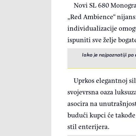
Novi SL 680 Monogra
„Red Ambience“ nijans
individualizacije omog
ispuniti sve želje bogat
Iako je najpoznatiji p
Uprkos elegantnoj si
svojevrsna oaza luksuza
asocira na unutrašnjost
budući kupci će takođe
stil enterijera.