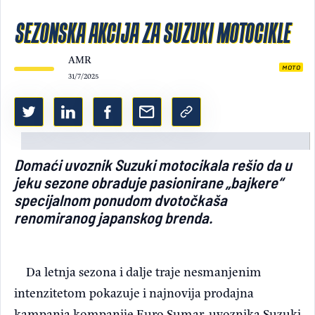
Light/Dark mode
SEZONSKA AKCIJA ZA SUZUKI MOTOCIKLE
AMR
MOTO
31/7/2025
Domaći uvoznik Suzuki motocikala rešio da u
jeku sezone obraduje pasionirane „bajkere“
specijalnom ponudom dvotočkaša
renomiranog japanskog brenda.
Da letnja sezona i dalje traje nesmanjenim
intenzitetom pokazuje i najnovija prodajna
kampanja kompanije Euro Sumar, uvoznika Suzuki