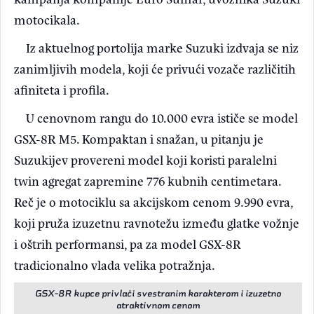
motocikala.
Iz aktuelnog portolija marke Suzuki izdvaja se niz
zanimljivih modela, koji će privući vozače različitih
afiniteta i profila.
U cenovnom rangu do 10.000 evra ističe se model
GSX-8R M5. Kompaktan i snažan, u pitanju je
Suzukijev provereni model koji koristi paralelni
twin agregat zapremine 776 kubnih centimetara.
Reč je o motociklu sa akcijskom cenom 9.990 evra,
koji pruža izuzetnu ravnotežu između glatke vožnje
i oštrih performansi, pa za model GSX-8R
tradicionalno vlada velika potražnja.
GSX-8R kupce privlači svestranim karakterom i izuzetno
atraktivnom cenom