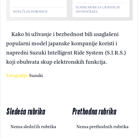
SLATKE MUKE ZA LJUBITELJE
NOVI ČLAN PORODICE
DVOTOČKAŠA
Kako bi uživanje i bezbednost bili usaglašeni
popularni model japanske kompanije koristi i
napredni Suzuki Intelligent Ride System (S.I.R.S.)
koji obuhvata skup elektronskih funkcija.
Fotografije:
Suzuki
Sledeća rubrika
Prethodna rubrika
Nema sledećih rubrika
Nema prethodnih rubrika