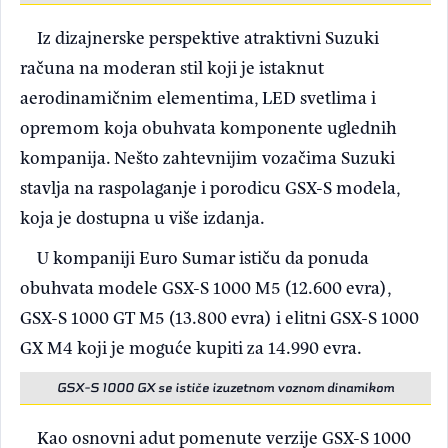
Iz dizajnerske perspektive atraktivni Suzuki
računa na moderan stil koji je istaknut
aerodinamičnim elementima, LED svetlima i
opremom koja obuhvata komponente uglednih
kompanija. Nešto zahtevnijim vozačima Suzuki
stavlja na raspolaganje i porodicu GSX-S modela,
koja je dostupna u više izdanja.
U kompaniji Euro Sumar ističu da ponuda
obuhvata modele GSX-S 1000 M5 (12.600 evra),
GSX-S 1000 GT M5 (13.800 evra) i elitni GSX-S 1000
GX M4 koji je moguće kupiti za 14.990 evra.
GSX-S 1000 GX se ističe izuzetnom voznom dinamikom
Kao osnovni adut pomenute verzije GSX-S 1000