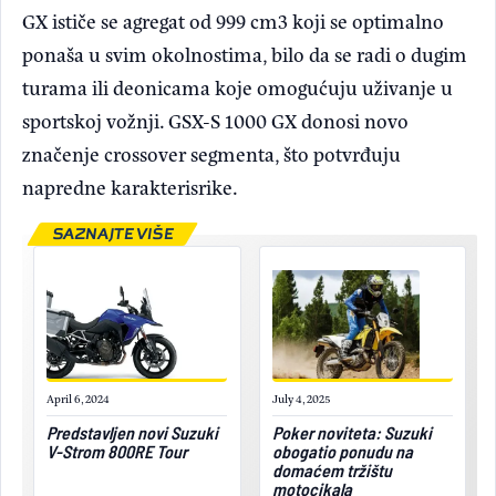
GX ističe se agregat od 999 cm3 koji se optimalno
ponaša u svim okolnostima, bilo da se radi o dugim
turama ili deonicama koje omogućuju uživanje u
sportskoj vožnji. GSX-S 1000 GX donosi novo
značenje crossover segmenta, što potvrđuju
napredne karakterisrike.
SAZNAJTE VIŠE
April 6, 2024
July 4, 2025
Predstavljen novi Suzuki
Poker noviteta: Suzuki
V-Strom 800RE Tour
obogatio ponudu na
domaćem tržištu
motocikala