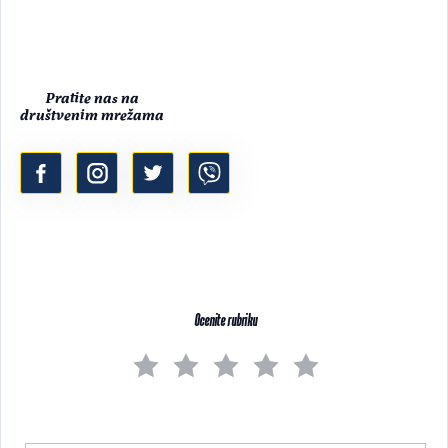
Pratite nas na
društvenim mrežama
Ocenite rubriku