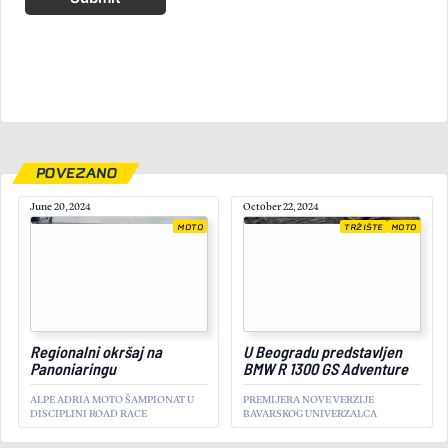
POVEZANO
June 20, 2024
October 22, 2024
MOTO
TRŽIŠTE
MOTO
December 8, 2025
Regionalni okršaj na
U Beogradu predstavljen
Panoniaringu
BMW R 1300 GS Adventure
ALPE ADRIA MOTO ŠAMPIONAT U
PREMIJERA NOVE VERZIJE
DISCIPLINI ROAD RACE
BAVARSKOG UNIVERZALCA