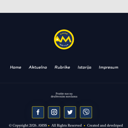
MOTO
SYM privlači kupce
dvostrukom akcijom!
LAKŠE I JEFTINIJE DO NOVOG
DVOTOČKAŠA
Home
Aktuelno
Rubrike
Istorija
Impresum
Pratite nas na
društvenim mrežama
© Copyright
2026
. AMSS
•
All Rights Reserved
•
Created and developed