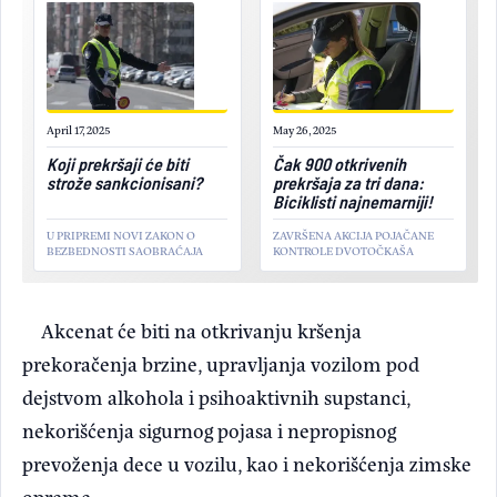
April 17, 2025
May 26, 2025
Koji prekršaji će biti
Čak 900 otkrivenih
strože sankcionisani?
prekršaja za tri dana:
Biciklisti najnemarniji!
U PRIPREMI NOVI ZAKON O
ZAVRŠENA AKCIJA POJAČANE
BEZBEDNOSTI SAOBRAĆAJA
KONTROLE DVOTOČKAŠA
Akcenat će biti na otkrivanju kršenja
prekoračenja brzine, upravljanja vozilom pod
dejstvom alkohola i psihoaktivnih supstanci,
nekorišćenja sigurnog pojasa i nepropisnog
prevoženja dece u vozilu, kao i nekorišćenja zimske
opreme.