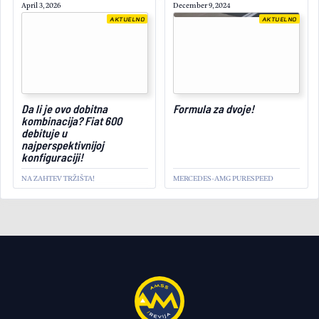
April 3, 2026
December 9, 2024
AKTUELNO
AKTUELNO
Da li je ovo dobitna
Formula za dvoje!
July 16, 2026
kombinacija? Fiat 600
debituje u
najperspektivnijoj
konfiguraciji!
NA ZAHTEV TRŽIŠTA!
MERCEDES-AMG PURESPEED
AKTUELNO
Hronika jednog uspeha:
Qashqai nastavlja da
postavlja proizvodne
rekorde!
DVE DECENIJE DOMINACIJE