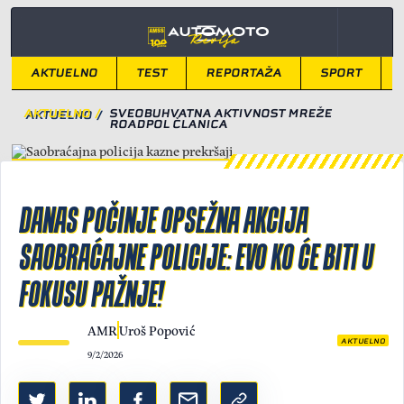
AKTUELNO
TEST
REPORTAŽA
SPORT
AKTUELNO
/
SVEOBUHVATNA AKTIVNOST MREŽE
ROADPOL ČLANICA
DANAS POČINJE OPSEŽNA AKCIJA
SAOBRAĆAJNE POLICIJE: EVO KO ĆE BITI U
FOKUSU PAŽNJE!
AMR
Uroš Popović
AKTUELNO
9/2/2026