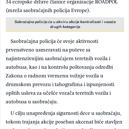
34 ecropske države članice organizacije ROADPOL
(mreža saobraćajnih policija Evrope).
Sobraćajna policija će u okviru akcije kontrolisati i vozače
drugih kategorija
Saobraćajna policija će svoje aktivnosti
prvenstveno usmeravati na puteve sa
najintenzivnijim saobraćajem teretnih vozila i
autobusa, kao i na kontrolu poštovanja odredbi
Zakona o radnom vremenu vožnje vozila u
drumskom prevozu i tahografima i ispunjenosti
opštih uslova za učešće vozača teretnih vozila i
autobusa u saobraćaju.
U cilju unapređenja sigurnosti dece u saobraćaju,
tokom trajanja akcije poseban akcenat biće stavljen