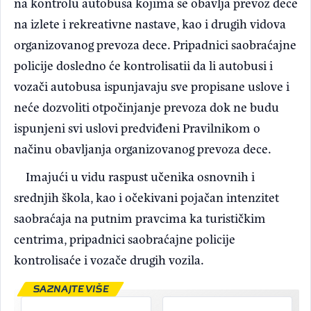
na kontrolu autobusa kojima se obavlja prevoz dece
na izlete i rekreativne nastave, kao i drugih vidova
organizovanog prevoza dece. Pripadnici saobraćajne
policije dosledno će kontrolisatii da li autobusi i
vozači autobusa ispunjavaju sve propisane uslove i
neće dozvoliti otpočinjanje prevoza dok ne budu
ispunjeni svi uslovi predviđeni Pravilnikom o
načinu obavljanja organizovanog prevoza dece.
Imajući u vidu raspust učenika osnovnih i
srednjih škola, kao i očekivani pojačan intenzitet
saobraćaja na putnim pravcima ka turističkim
centrima, pripadnici saobraćajne policije
kontrolisaće i vozače drugih vozila.
SAZNAJTE VIŠE