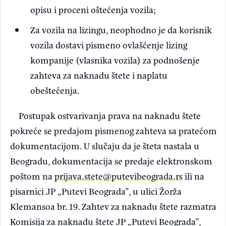
opisu i proceni oštećenja vozila;
Za vozila na lizingu, neophodno je da korisnik
vozila dostavi pismeno ovlašćenje lizing
kompanije (vlasnika vozila) za podnošenje
zahteva za naknadu štete i naplatu
obeštećenja.
Postupak ostvarivanja prava na naknadu štete
pokreće se predajom pismenog zahteva sa pratećom
dokumentacijom. U slučaju da je šteta nastala u
Beogradu, dokumentacija se predaje elektronskom
poštom na
prijava.stete@putevibeograda.rs
ili na
pisarnici JP „Putevi Beograda”, u ulici Žorža
Klemansoa br. 19. Zahtev za naknadu štete razmatra
Komisija za naknadu štete JP „Putevi Beograda”,