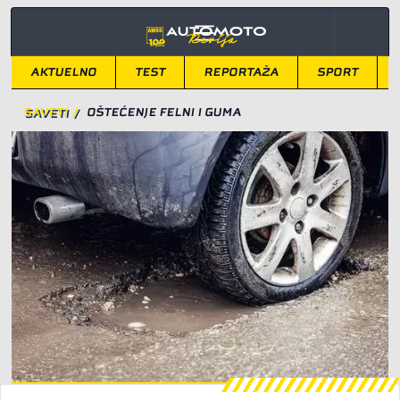
AKTUELNO
TEST
REPORTAŽA
SPORT
SAVETI
/
OŠTEĆENJE FELNI I GUMA