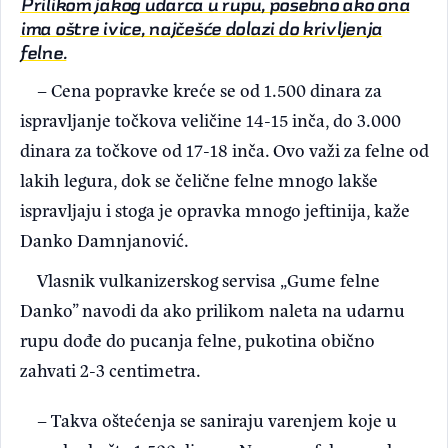
Prilikom jakog udarca u rupu, posebno ako ona
ima oštre ivice, najčešće dolazi do krivljenja
felne.
– Cena popravke kreće se od 1.500 dinara za
ispravljanje točkova veličine 14-15 inča, do 3.000
dinara za točkove od 17-18 inča. Ovo važi za felne od
lakih legura, dok se čelične felne mnogo lakše
ispravljaju i stoga je opravka mnogo jeftinija, kaže
Danko Damnjanović.
Vlasnik vulkanizerskog servisa „Gume felne
Danko” navodi da ako prilikom naleta na udarnu
rupu dođe do pucanja felne, pukotina obično
zahvati 2-3 centimetra.
– Takva oštećenja se saniraju varenjem koje u