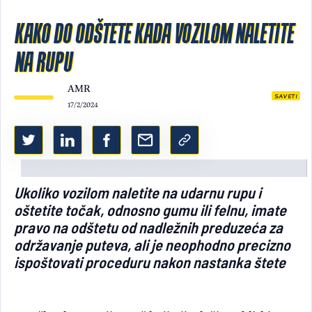
Light/Dark mode
KAKO DO ODŠTETE KADA VOZILOM NALETITE
NA RUPU
AMR
SAVETI
17/2/2024
Ukoliko vozilom naletite na udarnu rupu i
oštetite točak, odnosno gumu ili felnu, imate
pravo na odštetu od nadležnih preduzeća za
održavanje puteva, ali je neophodno precizno
ispoštovati proceduru nakon nastanka štete