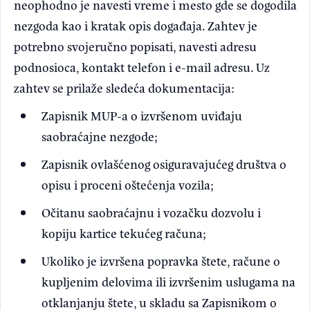
neophodno je navesti vreme i mesto gde se dogodila
nezgoda kao i kratak opis događaja. Zahtev je
potrebno svojeručno popisati, navesti adresu
podnosioca, kontakt telefon i e-mail adresu. Uz
zahtev se prilaže sledeća dokumentacija:
Zapisnik MUP-a o izvršenom uviđaju
saobraćajne nezgode;
Zapisnik ovlašćenog osiguravajućeg društva o
opisu i proceni oštećenja vozila;
Očitanu saobraćajnu i vozačku dozvolu i
kopiju kartice tekućeg računa;
Ukoliko je izvršena popravka štete, račune o
kupljenim delovima ili izvršenim uslugama na
otklanjanju štete, u skladu sa Zapisnikom o