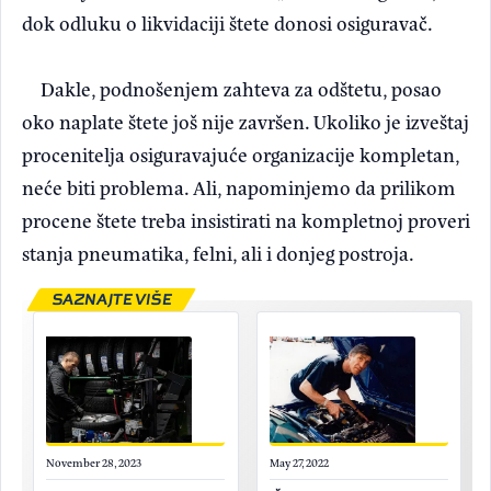
dok odluku o likvidaciji štete donosi osiguravač.
Dakle, podnošenjem zahteva za odštetu, posao
oko naplate štete još nije završen. Ukoliko je izveštaj
procenitelja osiguravajuće organizacije kompletan,
neće biti problema. Ali, napominjemo da prilikom
procene štete treba insistirati na kompletnoj proveri
stanja pneumatika, felni, ali i donjeg postroja.
SAZNAJTE VIŠE
November 28, 2023
May 27, 2022