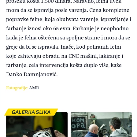
proseku košta 1.500 dinara. Naravno, felna uvek
mora da se ispravlja posle varenja. Cena kompletne
popravke felne, koja obuhvata varenje, ispravljanje i
farbanje iznosi oko 65 evra. Farbanje je neophodno
kada je felna oštećena sa spoljne strane i mora da se
greje da bi se ispravila. Inače, kod poliranih felni
koje zahtevaju obradu na CNC mašini, lakiranje i
farbanje, cela intervencija košta duplo više, kaže
Danko Damnjanović.
Fotografije:
AMR
GALERIJA SLIKA