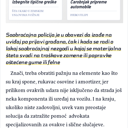
Izbegnite tipične greške
Čarobnjak pripreme
automobile
ŠTA I KAKO U ZIMSKIM
USLOVIMA VOŽNJE
PJERO FILIPI
Saobraćajna policija je u obavezi da izađe na
uviđaj po prijavi građana, čak i kada se radi o
lakoj saobraćajnoj nezgodi u kojoj se materijalna
šteta svodi na troškove zamene ili popravke
oštećene gume ili felne
Znači, treba obratiti pažnju na elemente kao što
su kraj spone, rukavac osovine i amortizer, jer
prilikom ovakvih udara nije isključeno da strada još
neka komponenta ili uređaj na vozilu. I na kraju,
ukoliko niste zadovoljni, uvek vam preostaje
solucija da zatražite pomoć advokata
specijalizovanih za ovakve i slične slučajeve.