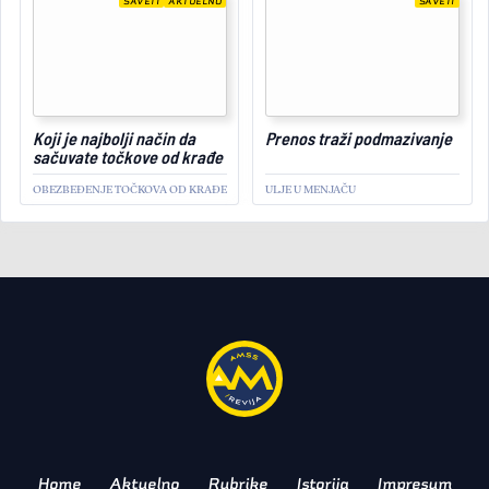
SAVETI
AKTUELNO
SAVETI
June 22, 2023
Koji je najbolji način da
Prenos traži podmazivanje
sačuvate točkove od krađe
OBEZBEĐENJE TOČKOVA OD KRAĐE
ULJE U MENJAČU
SAVETI
Deo redovnog održavanja
vozila
BALANSIRANJE TOČKOVA
Home
Aktuelno
Rubrike
Istorija
Impresum