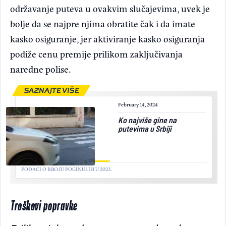
održavanje puteva u ovakvim slučajevima, uvek je
bolje da se najpre njima obratite čak i da imate
kasko osiguranje, jer aktiviranje kasko osiguranja
podiže cenu premije prilikom zaključivanja
naredne polise.
SAZNAJTE VIŠE
February 14, 2024
Ko najviše gine na
putevima u Srbiji
PODACI O BROJU POGINULIH U 2023.
Troškovi popravke