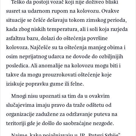
Teško da postoji vozač koji nije doživeo bliski
susret sa udarnom rupom na kolovozu. Ovakve
situacije se češće dešavaju tokom zimskog perioda,
kada zbog niskih temperatura, ali i soli koja razjeda
asfaltnu bazu, dolazi do oštećenja površine
kolovoza. Najčešće su ta oštećenja manjeg obima i
osim neprijatnog udarca ne dovode do ozbiljnijih
posledica. Ali anomalije na kolovozu mogu biti i
takve da mogu prouzrokovati oštećenje koje
iziskuje popravku gume ili felne.
Mnogi nisu upoznati sa tim da u ovakvim
slučajevima imaju pravo da traže odštetu od
organizacije zadužene za održavanje puteva na
teritoriji gde je došlo do saobraćajne nezgode.
Naime, kako pojašnjavaju u JP „Putevi Srbije”,