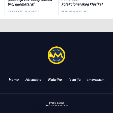
broj kilometara?
kolekcionarskog klasika!
BROJNE OPCIJE POKRIĆA
RETRO PONEDELJAK
ZANIMLJIVOSTI
U ime zakona: policija u UK
vozi Škodu vRS!
POTVRDA KVALITETA I
SVESTRANOSTI
Home
Aktuelno
Rubrike
Istorija
Impresum
Pratite nas na
društvenim mrežama