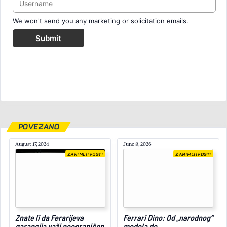
We won't send you any marketing or solicitation emails.
Submit
POVEZANO
August 17, 2024
June 8, 2026
ZANIMLJIVOSTI
ZANIMLJIVOSTI
March 14, 2025
Znate li da Ferarijeva
Ferrari Dino: Od „narodnog“
garancija važi neograničen
modela do