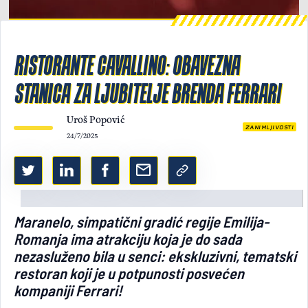
Light/Dark mode
RISTORANTE CAVALLINO: OBAVEZNA
STANICA ZA LJUBITELJE BRENDA FERRARI
Uroš Popović
ZANIMLJIVOSTI
24/7/2025
Maranelo, simpatični gradić regije Emilija-
Romanja ima atrakciju koja je do sada
nezasluženo bila u senci: ekskluzivni, tematski
restoran koji je u potpunosti posvećen
kompaniji Ferrari!