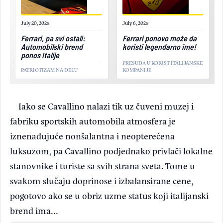
July 20, 2025
July 6, 2025
Ferrari, pa svi ostali:
Ferrari ponovo može da
Automobilski brend
koristi legendarno ime!
ponos Italije
PRESUDA U KORIST ITALIJANSKE
PATRIOTIZAM NA DELU
KOMPANIJE
Iako se Cavallino nalazi tik uz čuveni muzej i
fabriku sportskih automobila atmosfera je
iznenađujuće nonšalantna i neopterećena
luksuzom, pa Cavallino podjednako privlači lokalne
stanovnike i turiste sa svih strana sveta. Tome u
svakom slučaju doprinose i izbalansirane cene,
pogotovo ako se u obriz uzme status koji italijanski
brend ima...