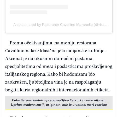
A post shared by Ristorante Cavallino Maranello (@ristorantecavallinomaranello)
Prema očekivanjima, na meniju restorana
Cavallino nalaze klasična jela italijanske kuhinje.
Akcenat je na ukusnim domaćim pastama,
specijalitetima od mesa i poslasticama proslavljenog
italijanskog regiona. Kako bi hedonizam bio
zaokružen, ljubiteljima vina je na raspolaganju
bogata karta regionalnih i internacionalnih etiketa.
Enterijerom dominira prepoznatljiva Ferrari crvena nijansa.
Uprkos modernizaciji, originalni duh je u velikoj meri zadržan