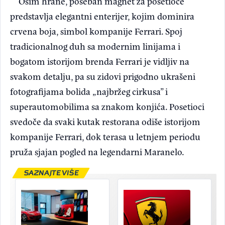
Osim hrane, poseban magnet za posetioce
predstavlja elegantni enterijer, kojim dominira
crvena boja, simbol kompanije Ferrari. Spoj
tradicionalnog duh sa modernim linijama i
bogatom istorijom brenda Ferrari je vidljiv na
svakom detalju, pa su zidovi prigodno ukrašeni
fotografijama bolida „najbržeg cirkusa” i
superautomobilima sa znakom konjića. Posetioci
svedoče da svaki kutak restorana odiše istorijom
kompanije Ferrari, dok terasa u letnjem periodu
pruža sjajan pogled na legendarni Maranelo.
SAZNAJTE VIŠE