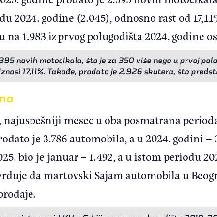
du 2024. godine (2.045), odnosno rast od 17,11
su na 1.983 iz prvog polugodišta 2024. godine 
395 novih motocikala, što je za 350 više nego u prvoj polo
znosi 17,11%. Takođe, prodato je 2.926 skutera, što preds
ima
, najuspešniji mesec u oba posmatrana perioda 
prodato je 3.786 automobila, a u 2024. godini – 
5. bio je januar – 1.492, a u istom periodu 20
tvrđuje da martovski Sajam automobila u Beogr
prodaje.