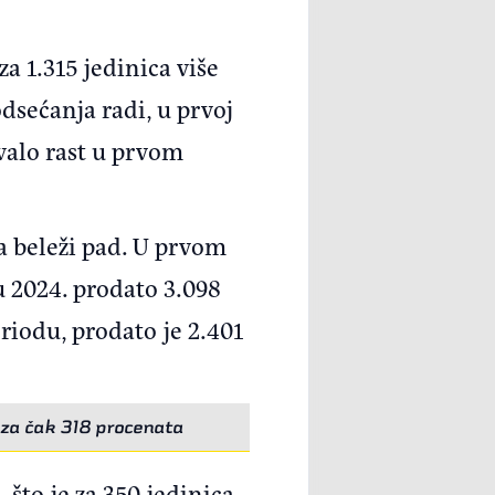
za 1.315 jedinica više
dsećanja radi, u prvoj
avalo rast u prvom
la beleži pad. U prvom
u 2024. prodato 3.098
eriodu, prodato je 2.401
 za čak 318 procenata
 što je za 350 jedinica