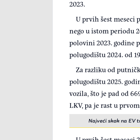
2023.
U prvih šest meseci p
nego u istom periodu 20
polovini 2023. godine p
polugodištu 2024. od 1
Za razliku od putničk
polugodištu 2025. godin
vozila, što je pad od 66
LKV, pa je rast u prvom
Najveći skok na EV t
U prvih šest meseci 2