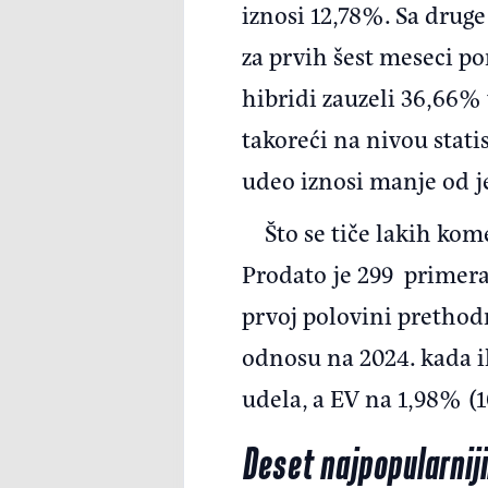
iznosi 12,78%. Sa drug
za prvih šest meseci por
hibridi zauzeli 36,66% t
takoreći na nivou statis
udeo iznosi manje od j
Što se tiče lakih kom
Prodato je 299 primerak
prvoj polovini prethodne
odnosu na 2024. kada ih
udela, a EV na 1,98% (1
Deset najpopularnij