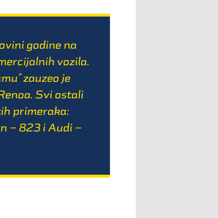
lovini godine na
ercijalnih vozila.
umu” zauzeo je
Renoa. Svi ostali
tih primeraka:
n – 823 i Audi –