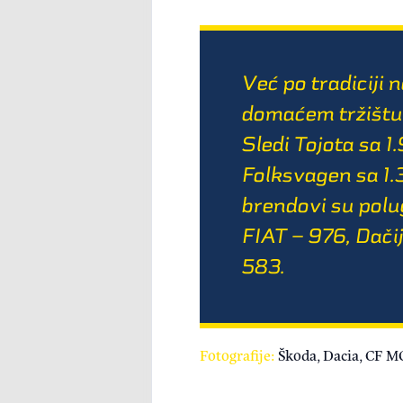
Već po tradiciji 
domaćem tržištu 
Sledi Tojota sa 1
Folksvagen sa 1.3
brendovi su polug
FIAT – 976, Dači
583.
Fotografije:
Škoda, Dacia, CF M