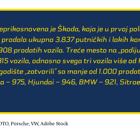
neprikosnovena je Škoda, koja je u prvoj po
prodala ukupno 3.837 putničkih i lakih kom
.908 prodatih vozila. Treće mesto na „podij
15 vozila, odnosno svega tri vozila više od 
odište „zatvorili” sa manje od 1.000 proda
ja – 975, Hjundai – 946, BMW – 921, Sitroe
OTO, Porsche, VW, Adobe Stock