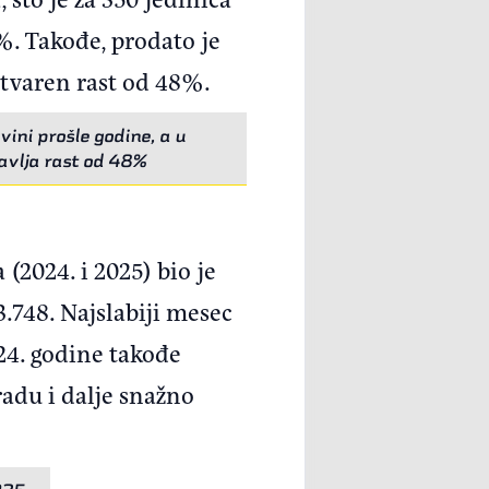
%. Takođe, prodato je
ostvaren rast od 48%.
vini prošle godine, a u
tavlja rast od 48%
(2024. i 2025) bio je
3.748. Najslabiji mesec
24. godine takođe
adu i dalje snažno