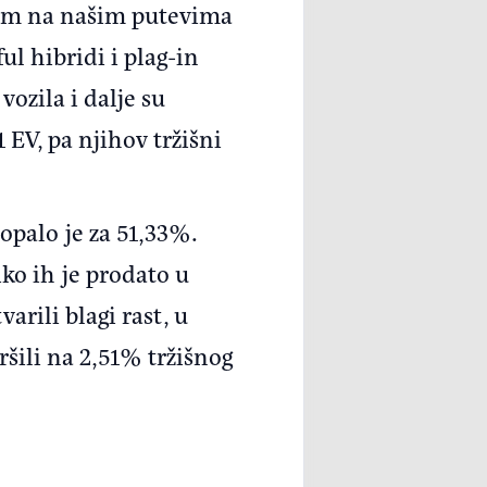
onom na našim putevima
ful hibridi i plag-in
vozila i dalje su
 EV, pa njihov tržišni
opalo je za 51,33%.
ko ih je prodato u
arili blagi rast, u
ršili na 2,51% tržišnog