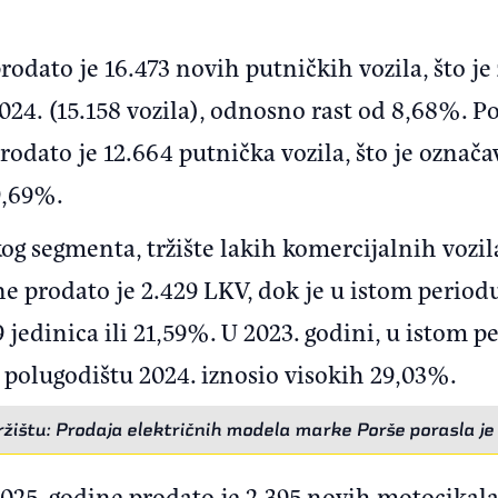
rodato je 16.473 novih putničkih vozila, što je 
24. (15.158 vozila), odnosno rast od 8,68%. Po
rodato je 12.664 putnička vozila, što je označ
9,69%.
og segmenta, tržište lakih komercijalnih vozi
e prodato je 2.429 LKV, dok je u istom period
9 jedinica ili 21,59%. U 2023. godini, u istom p
 polugodištu 2024. iznosio visokih 29,03%.
ržištu: Prodaja električnih modela marke Porše porasla je
025. godine prodato je 2.395 novih motocikala,