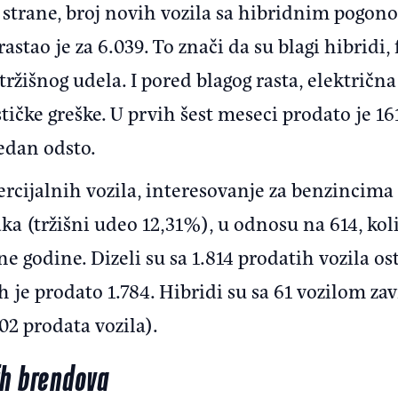
e strane, broj novih vozila sa hibridnim pog
astao je za 6.039. To znači da su blagi hibridi, 
ržišnog udela. I pored blagog rasta, električna 
tičke greške. U prvih šest meseci prodato je 161
edan odsto.
ercijalnih vozila, interesovanje za benzincima 
a (tržišni udeo 12,31%), u odnosu na 614, koli
 godine. Dizeli su sa 1.814 prodatih vozila ostv
 je prodato 1.784. Hibridi su sa 61 vozilom zav
02 prodata vozila).
ih brendova