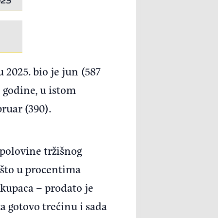
025
 2025. bio je jun (587
e godine, u istom
bruar (390).
polovine tržišnog
 što u procentima
 kupaca – prodato je
a gotovo trećinu i sada