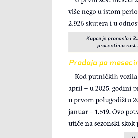
više nego u istom perio
2.926 skutera i u odno
Kupce je pronašlo i 2.
procentima rast i
Prodaja po mesec
Kod putničkih vozila
april – u 2025. godini 
u prvom polugodištu 202
januar – 1.519. Ovo po
utiče na sezonski skok 