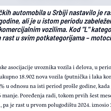
čkih automobila u Srbiji nastavilo je r
odine, ali je u istom periodu zabeležen
komercijalnim vozilima. Kod "L" kategor
 rast u svim potkategorijama – motocikl
e asocijacije uvoznika vozila i delova, u peri
ukupno 18.902 nova vozila (putnička i laka kom
4% u odnosu na isti period prošle godine, kada
 manje. Poređenja radi, tokom prvih šest mese
a, pa je rast u prvom polugodištu 2024. iznosi