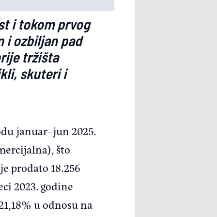
ast i tokom prvog
 i ozbiljan pad
ije tržišta
i, skuteri i
odu januar–jun 2025.
ercijalna), što
 je prodato 18.256
ci 2023. godine
o 21,18% u odnosu na