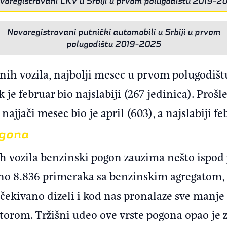
voregistrovani LKV u Srbiji u prvom polugodištu 2019-2
Novoregistrovani putnički automobili u Srbiji u prvom
polugodištu 2019-2025
nih vozila, najbolji mesec u prvom polugodištu
 je februar bio najslabiji (267 jedinica). Prošl
jjači mesec bio je april (603), a najslabiji fe
ogona
 vozila benzinski pogon zauzima nešto ispod 
no 8.836 primeraka sa benzinskim agregatom,
očekivano dizeli i kod nas pronalaze sve manje
otorom. Tržišni udeo ove vrste pogona opao je z