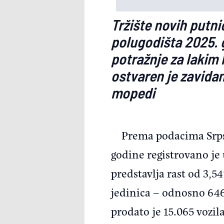
Tržište novih putni
polugodišta 2025. g
potražnje za lakim 
ostvaren je zavidan
mopedi
Prema podacima Srpsk
godine registrovano je 
predstavlja rast od 3,5
jedinica – odnosno 646
prodato je 15.065 vozil