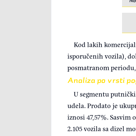
No
Kod lakih komercijal
isporučenih vozila), dok
posmatranom periodu, na
Analiza po vrsti p
U segmentu putničkih
udela. Prodato je ukup
iznosi 47,57%. Sasvim 
2.105 vozila sa dizel m