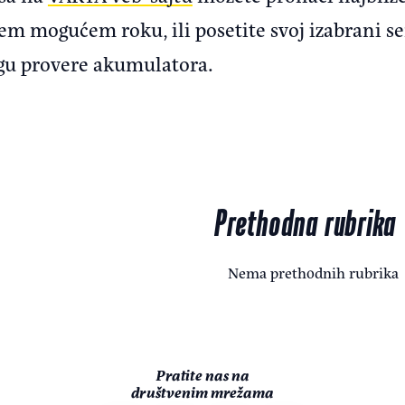
m mogućem roku, ili posetite svoj izabrani se
gu provere akumulatora.
Prethodna rubrika
Nema prethodnih rubrika
Pratite nas na
društvenim mrežama