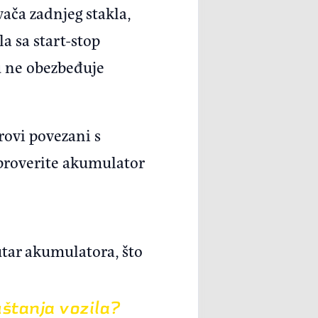
ača zadnjeg stakla,
a sa start-stop
ju ne obezbeđuje
rovi povezani s
 proverite akumulator
utar akumulatora, što
uštanja vozila?