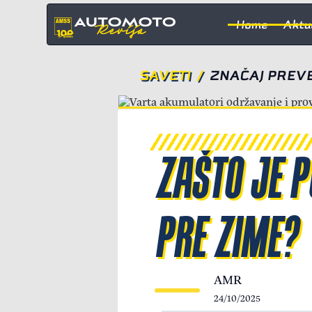
Home
Aktu
SAVETI
/
ZNAČAJ PREV
ZAŠTO JE 
PRE ZIME?
AMR
24/10/2025