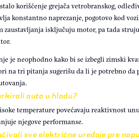
talo korišćenje grejača vetrobranskog, odleđiv
avlja konstantno naprezanje, pogotovo kod vozil
 zaustavljanja isključuju motor, pa tada stru
ator.
je je neophodno kako bi se izbegli zimski kva
 na tri pitanja sugerišu da li je potrebno da
utovanja.
arkirali auto u hladu?
r visoke temperature povećavaju reaktivnost un
anjuje njegove performanse.
jučivali sve električne uređaje pre nap