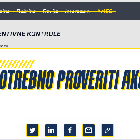
elno
Rubrike
Revija
Impresum
AMSS
ENTIVNE KONTROLE
POTREBNO PROVERITI A