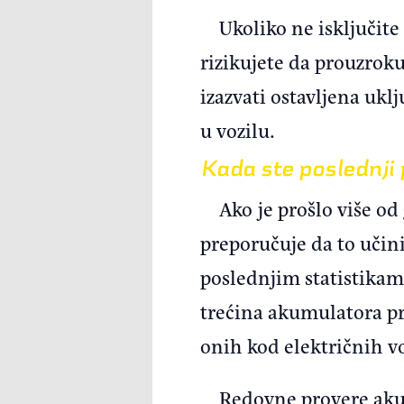
Ukoliko ne isključite
rizikujete da prouzrok
izazvati ostavljena uklj
u vozilu.
Kada ste poslednji
Ako je prošlo više o
preporučuje da to učini
poslednjim statistika
trećina akumulatora pr
onih kod električnih vo
Redovne provere akum