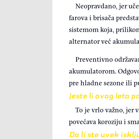
Neopravdano, jer učes
farova i brisača predst
sistemom koja, prilikom
alternator već akumul
Preventivno održavan
akumulatorom. Odgovori
pre hladne sezone ili p
Jeste li ovog leta p
To je vrlo važno, je
povećava koroziju i sm
Da li ste uvek iskl