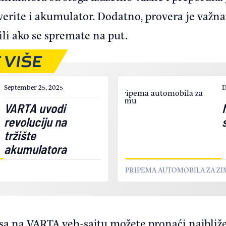
erite i akumulator. Dodatno, provera je važn
li ako se spremate na put.
 VIŠE
September 25, 2025
D
VARTA uvodi
revoluciju na
tržište
akumulatora
PRIPEMA AUTOMOBILA ZA Z
isa na
VARTA veb-sajtu
možete pronaći najbliže