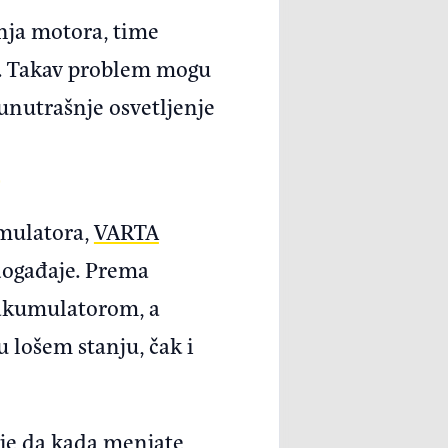
enja motora, time
... Takav problem mogu
 unutrašnje osvetljenje
umulatora,
VARTA
 događaje. Prema
 akumulatorom, a
 lošem stanju, čak i
 je da kada menjate