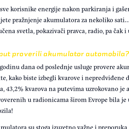
 sve korisnike energije nakon parkiranja i gaš
ujete pražnjenje akumulatora za nekoliko sati
učena svetla, pokazivači pravca, radio, pa čak i
 put proverili akumulator automobila?
d godinu dana od poslednje usluge provere ak
te, kako biste izbegli kvarove i nepredviđene
ma, 43,2% kvarova na putevima uzrokovano je
overenih u radionicama širom Evrope bila je u
zila!
ulatora su stoga izuzetno važne i preporuka