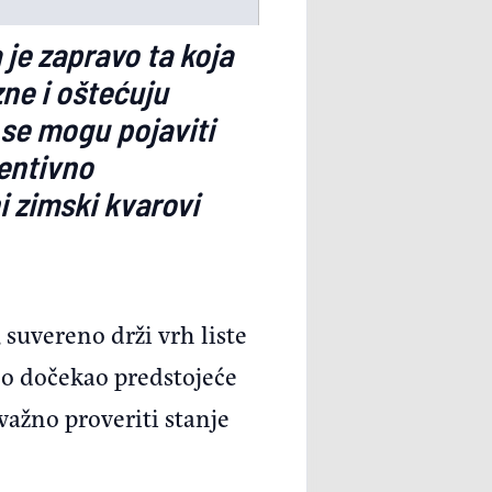
je zapravo ta koja
ne i oštećuju
se mogu pojaviti
entivno
i zimski kvarovi
suvereno drži vrh liste
no dočekao predstojeće
važno proveriti stanje