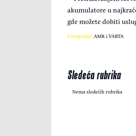
akumulatore u najkraće
gde možete dobiti uslu
Fotografije:
AMR i VARTA
Sledeća rubrika
Nema sledećih rubrika