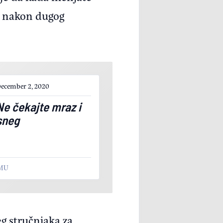
a nakon dugog
ecember 2, 2020
Ne čekajte mraz i
sneg
IMU
g stručnjaka za