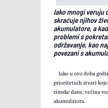
Iako mnogi veruju d
skraćuje njihov živ
akumulatore, a kad
problemi s pokret
održavanje, kao naj
povezani s akumul
Iako u ovo doba godi
prioritetnih stvari ko
zimske dane, većina vo
akumulatora.