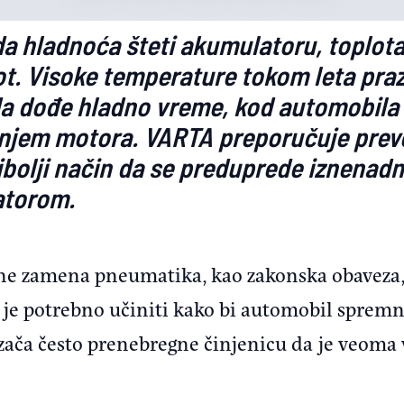
a hladnoća šteti akumulatoru, toplota 
ot. Visoke temperature tokom leta praz
a dođe hladno vreme, kod automobila 
anjem motora. VARTA preporučuje prev
bolji način da se preduprede iznenadn
atorom.
ne zamena pneumatika, kao zakonska obaveza, 
je je potrebno učiniti kako bi automobil sprem
zača često prenebregne činjenicu da je veoma 