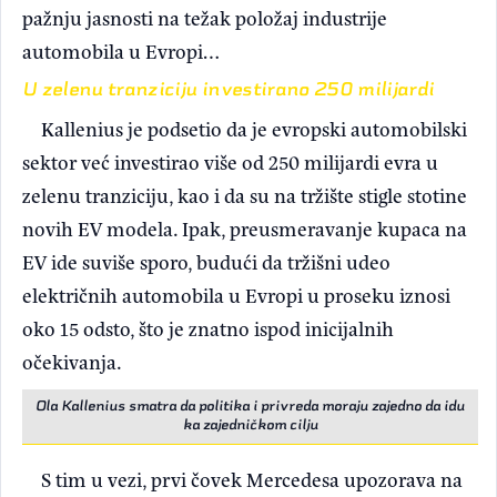
pažnju jasnosti na težak položaj industrije
automobila u Evropi…
U zelenu tranziciju investirano 250 milijardi
Kallenius je podsetio da je evropski automobilski
sektor već investirao više od 250 milijardi evra u
zelenu tranziciju, kao i da su na tržište stigle stotine
novih EV modela. Ipak, preusmeravanje kupaca na
EV ide suviše sporo, budući da tržišni udeo
električnih automobila u Evropi u proseku iznosi
oko 15 odsto, što je znatno ispod inicijalnih
očekivanja.
Ola Kallenius smatra da politika i privreda moraju zajedno da idu
ka zajedničkom cilju
S tim u vezi, prvi čovek Mercedesa upozorava na