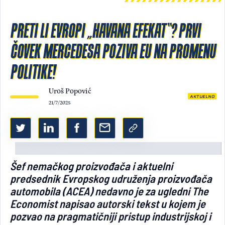
Light/Dark mode
PRETI LI EVROPI „HAVANA EFEKAT“? PRVI
ČOVEK MERCEDESA POZIVA EU NA PROMENU
POLITIKE!
Uroš Popović
AKTUELNO
21/7/2025
Šef nemačkog proizvođača i aktuelni
predsednik Evropskog udruženja proizvođača
automobila (ACEA) nedavno je za ugledni The
Economist napisao autorski tekst u kojem je
pozvao na pragmatičniji pristup industrijskoj i