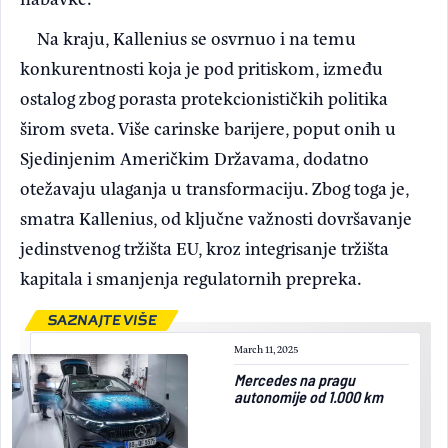
Na kraju, Kallenius se osvrnuo i na temu
konkurentnosti koja je pod pritiskom, između
ostalog zbog porasta protekcionističkih politika
širom sveta. Više carinske barijere, poput onih u
Sjedinjenim Američkim Državama, dodatno
otežavaju ulaganja u transformaciju. Zbog toga je,
smatra Kallenius, od ključne važnosti dovršavanje
jedinstvenog tržišta EU, kroz integrisanje tržišta
kapitala i smanjenja regulatornih prepreka.
SAZNAJTE VIŠE
March 11, 2025
Mercedes na pragu
autonomije od 1.000 km