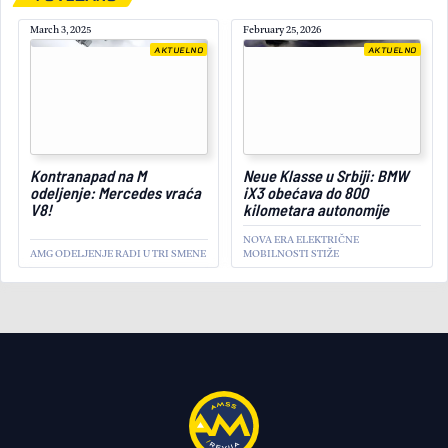
March 3, 2025
February 25, 2026
AKTUELNO
AKTUELNO
June 12, 2026
Kontranapad na M
Neue Klasse u Srbiji: BMW
odeljenje: Mercedes vraća
iX3 obećava do 800
V8!
kilometara autonomije
NOVA ERA ELEKTRIČNE
AMG ODELJENJE RADI U TRI SMENE
MOBILNOSTI STIŽE
AKTUELNO
BMW je spreman za novo
doba: Upoznajte M Concept
Neue Klasse!
BUDUĆNOST ELEKTRIČNIH
PERFORMANSI