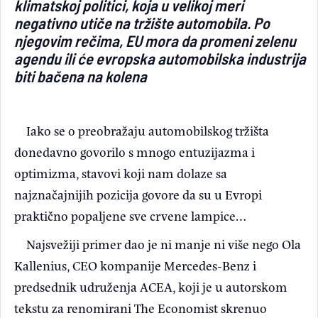
klimatskoj politici, koja u velikoj meri
negativno utiče na tržište automobila. Po
njegovim rečima, EU mora da promeni zelenu
agendu ili će evropska automobilska industrija
biti bačena na kolena
Iako se o preobražaju automobilskog tržišta
donedavno govorilo s mnogo entuzijazma i
optimizma, stavovi koji nam dolaze sa
najznačajnijih pozicija govore da su u Evropi
praktično popaljene sve crvene lampice…
Najsvežiji primer dao je ni manje ni više nego Ola
Kallenius, CEO kompanije Mercedes-Benz i
predsednik udruženja ACEA, koji je u autorskom
tekstu za renomirani The Economist skrenuo