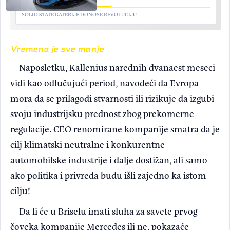
SOLID STATE BATERIJE DONOSE REVOLUCIJU
Vremena je sve manje
Naposletku, Kallenius narednih dvanaest meseci
vidi kao odlučujući period, navodeći da Evropa
mora da se prilagodi stvarnosti ili rizikuje da izgubi
svoju industrijsku prednost zbog prekomerne
regulacije. CEO renomirane kompanije smatra da je
cilj klimatski neutralne i konkurentne
automobilske industrije i dalje dostižan, ali samo
ako politika i privreda budu išli zajedno ka istom
cilju!
Da li će u Briselu imati sluha za savete prvog
čoveka kompanije Mercedes ili ne, pokazaće