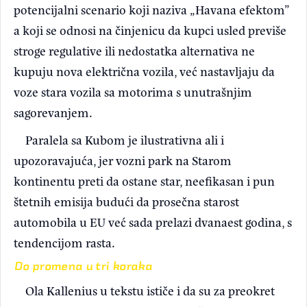
potencijalni scenario koji naziva „Havana efektom”
a koji se odnosi na činjenicu da kupci usled previše
stroge regulative ili nedostatka alternativa ne
kupuju nova električna vozila, već nastavljaju da
voze stara vozila sa motorima s unutrašnjim
sagorevanjem.
Paralela sa Kubom je ilustrativna ali i
upozoravajuća, jer vozni park na Starom
kontinentu preti da ostane star, neefikasan i pun
štetnih emisija budući da prosečna starost
automobila u EU već sada prelazi dvanaest godina, s
tendencijom rasta.
Do promena u tri koraka
Ola Kallenius u tekstu ističe i da su za preokret