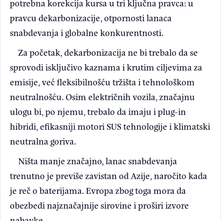
potrebna korekcija kursa u tri ključna pravca: u
pravcu dekarbonizacije, otpornosti lanaca
snabdevanja i globalne konkurentnosti.
Za početak, dekarbonizacija ne bi trebalo da se
sprovodi isključivo kaznama i krutim ciljevima za
emisije, već fleksibilnošću tržišta i tehnološkom
neutralnošću. Osim električnih vozila, značajnu
ulogu bi, po njemu, trebalo da imaju i plug-in
hibridi, efikasniji motori SUS tehnologije i klimatski
neutralna goriva.
Ništa manje značajno, lanac snabdevanja
trenutno je previše zavistan od Azije, naročito kada
je reč o baterijama. Evropa zbog toga mora da
obezbedi najznačajnije sirovine i proširi izvore
nabavke.