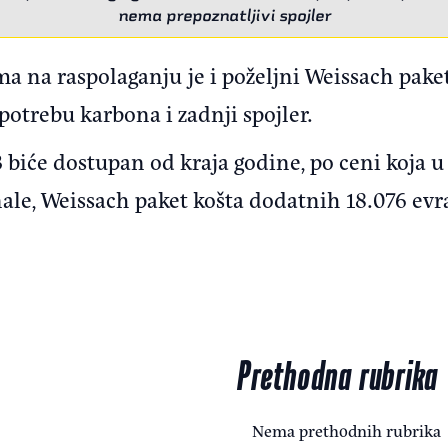
nema prepoznatljivi spojler
 na raspolaganju je i poželjni Weissach paket
otrebu karbona i zadnji spojler.
 biće dostupan od kraja godine, po ceni koja 
nale, Weissach paket košta dodatnih 18.076 ev
Prethodna rubrika
Nema prethodnih rubrika