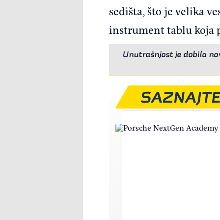
sedišta, što je velika 
instrument tablu koja 
Unutrašnjost je dobila no
SAZNAJTE