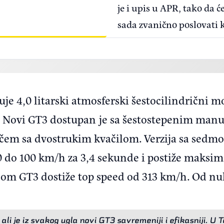
je i upis u APR, tako da ć
sada zvanično poslovati 
e 4,0 litarski atmosferski šestocilindrični m
a. Novi GT3 dostupan je sa šestostepenim manu
em sa dvostrukim kvačilom. Verzija sa sedm
do 100 km/h za 3,4 sekunde i postiže maksima
m GT3 dostiže top speed od 313 km/h. Od nule
, ali je iz svakog ugla novi GT3 savremeniji i efikasniji. U 