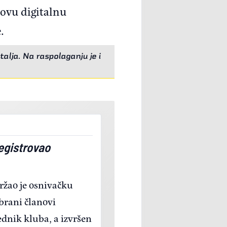
novu digitalnu
.
alja. Na raspolaganju je i
egistrovao
ržao je osnivačku
brani članovi
dnik kluba, a izvršen