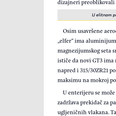
dizajneri preoblikovali
U elitnom p
Osim usavršene aerod
„elfer“ ima aluminijums
magnezijumskog seta sm
ističe da novi GT3 ima
napred i 315/30ZR21 p
maksimu na mokroj podl
U enterijeru se može 
zadržava prekidač za pa
ugljeničnih vlakana. Ta