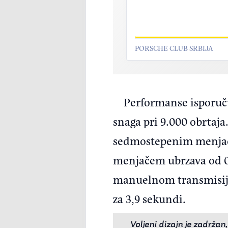
PORSCHE CLUB SRBIJA
Performanse isporučuj
snaga pri 9.000 obrtaj
sedmostepenim menjač
menjačem ubrzava od 0 
manuelnom transmisijo
za 3,9 sekundi.
Voljeni dizajn je zadržan