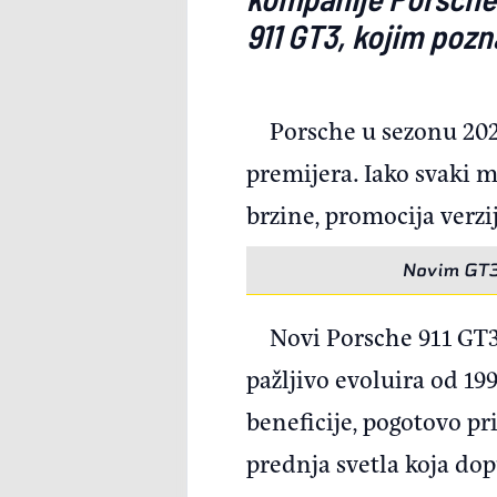
911 GT3, kojim poz
Porsche u sezonu 2025
premijera. Iako svaki m
brzine, promocija verzi
Novim GT3 
Novi Porsche 911 GT3 
pažljivo evoluira od 19
beneficije, pogotovo p
prednja svetla koja dop