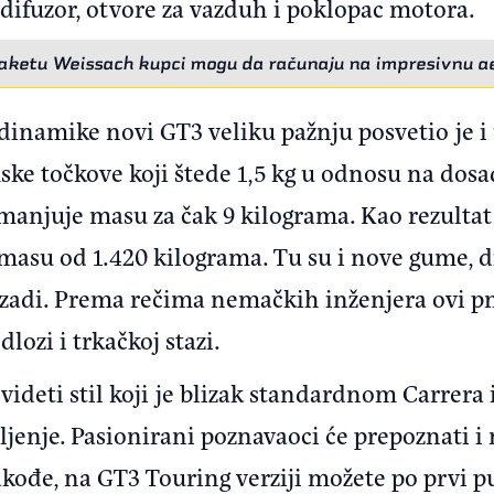
 difuzor, otvore za vazduh i poklopac motora.
aketu Weissach kupci mogu da računaju na impresivnu 
inamike novi GT3 veliku pažnju posvetio je i
ke točkove koji štede 1,5 kg u odnosu na dosa
anjuje masu za čak 9 kilograma. Kao rezulta
 masu od 1.420 kilograma. Tu su i nove gume,
ozadi. Prema rečima nemačkih inženjera ovi p
ozi i trkačkoj stazi.
videti stil koji je blizak standardnom Carrera 
ljenje. Pasionirani poznavaoci će prepoznati i 
kođe, na GT3 Touring verziji možete po prvi pu