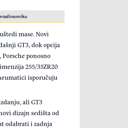
aerodinamiku
 uštedi mase. Novi
dašnji GT3, dok opcija
t, Porsche ponosno
 dimenzija 255/35ZR20
neumatici isporučuju
izdanju, ali GT3
novi dizajn sedišta od
t odabrati i zadnja