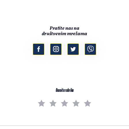
Pratite nas na
društvenim mrežama
Ocenite rubriku