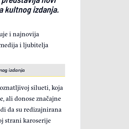
 kultnog izdanja.
je i najnovija
edija i ljubitelja
nog izdanja
znatljivoj silueti, koja
e, ali donose značajne
di da su redizajnirana
j strani karoserije