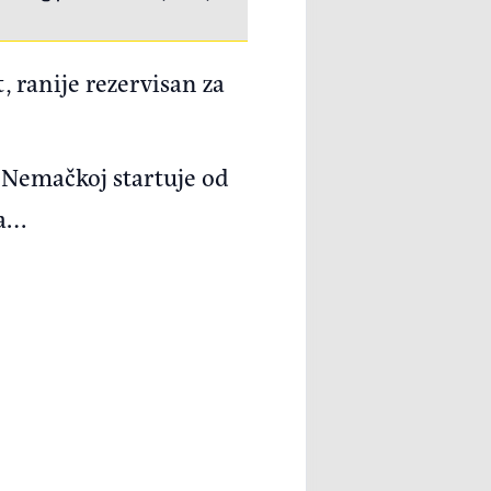
, ranije rezervisan za
u Nemačkoj startuje od
ra…