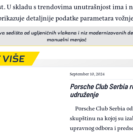
vest. U skladu s trendovima unutrašnjost ima i 
prikazuje detaljnije podatke parametara vožnje
va sedišta od ugljeničnih vlakana i niz modernizovanih det
manuelni menjač
 VIŠE
September 10, 2024
Porsche Club Serbia r
udruženje
Porsche Club Serbia od
skupštinu na kojoj su iza
upravnog odbora i predse