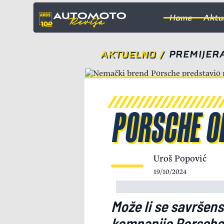
Home
Aktu
AKTUELNO
/
PREMIJER
PORSCHE OB
Uroš Popović
19/10/2024
Može li se savršens
kompanije Porsche 