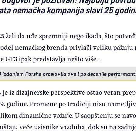
nata nemačka kompanija slavi 25 godina
 želi da uđe spremniji nego ikada, što potvrđu
odel nemačkog brenda privlači veliku pažnju m
je GT3 ipak predstavlja nešto više…
izdanjem Porshe proslavlja dve i po decenije performant
je iz dizajnerske perspektive ostao veran prepo
99. godine. Promene po tradiciji nisu nametljiv
rilikom dinamične vožnje. U saopštenju se navo
uštaju veće usisnike vazduha, dok su na zadnjo