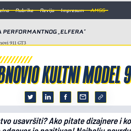
elno
Rubrike
Revija
Impresum
AMSS
A PERFORMANTNOG „ELFERA“
NOVIO KULTNI MODEL 9
tvo usavršiti? Ako pitate dizajnere i k
odgovor je pozitivan! Najbolju povrdu