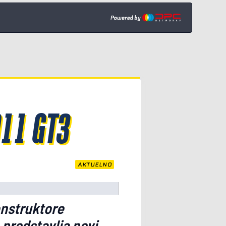
11 GT3
AKTUELNO
onstruktore
 predstavlja novi