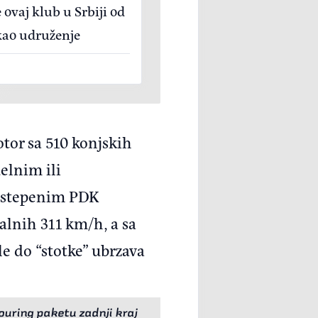
e ovaj klub u Srbiji od
kao udruženje
otor sa 510 konjskih
elnim ili
ostepenim PDK
lnih 311 km/h, a sa
 do “stotke” ubrzava
Touring paketu zadnji kraj