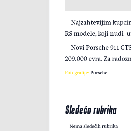
Najzahtevijim kupcima
RS modele, koji nudi up
Novi Porsche 911 GT3
209.000 evra. Za radoz
Fotografije:
Porsche
Sledeća rubrika
Nema sledećih rubrika