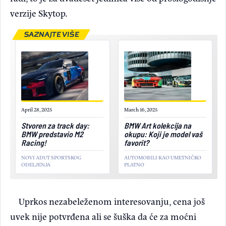
verzije Skytop.
SAZNAJTE VIŠE
April 28, 2025
March 16, 2025
Stvoren za track day:
BMW Art kolekcija na
BMW predstavio M2
okupu: Koji je model vaš
Racing!
favorit?
NOVI ADUT SPORTSKOG
AUTOMOBILI KAO UMETNIČKO
ODELJENJA
PLATNO
Uprkos nezabeleženom interesovanju, cena još
uvek nije potvrđena ali se šuška da će za moćni