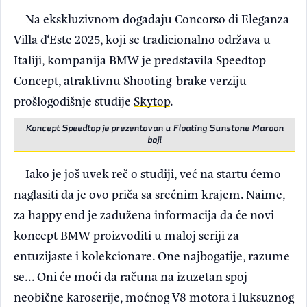
Na ekskluzivnom događaju Concorso di Eleganza
Villa d‘Este 2025, koji se tradicionalno održava u
Italiji, kompanija BMW je predstavila Speedtop
Concept, atraktivnu Shooting-brake verziju
prošlogodišnje studije
Skytop
.
Koncept Speedtop je prezentovan u Floating Sunstone Maroon
boji
Iako je još uvek reč o studiji, već na startu ćemo
naglasiti da je ovo priča sa srećnim krajem. Naime,
za happy end je zadužena informacija da će novi
koncept BMW proizvoditi u maloj seriji za
entuzijaste i kolekcionare. One najbogatije, razume
se... Oni će moći da računa na izuzetan spoj
neobične karoserije, moćnog V8 motora i luksuznog