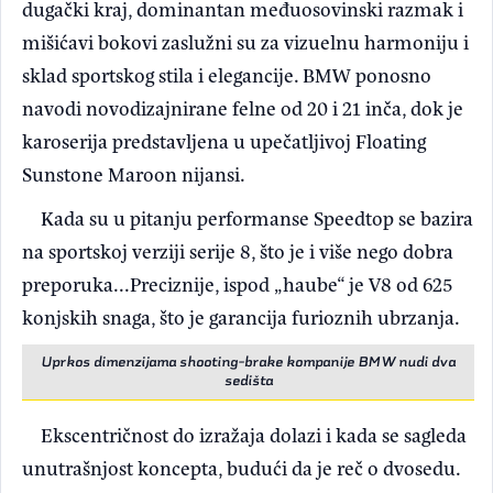
dugački kraj, dominantan međuosovinski razmak i
mišićavi bokovi zaslužni su za vizuelnu harmoniju i
sklad sportskog stila i elegancije. BMW ponosno
navodi novodizajnirane felne od 20 i 21 inča, dok je
karoserija predstavljena u upečatljivoj Floating
Sunstone Maroon nijansi.
Kada su u pitanju performanse Speedtop se bazira
na sportskoj verziji serije 8, što je i više nego dobra
preporuka...Preciznije, ispod „haube“ je V8 od 625
konjskih snaga, što je garancija furioznih ubrzanja.
Uprkos dimenzijama shooting-brake kompanije BMW nudi dva
sedišta
Ekscentričnost do izražaja dolazi i kada se sagleda
unutrašnjost koncepta, budući da je reč o dvosedu.