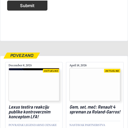
Submit
POVEZANO
December 8, 2025
April 18, 2026
AKTUELNO
AKTUELNO
January 13, 2025
Lexus testira reakciju
Gem, set, meč: Renault 4
publike kontroverznim
spreman za Roland-Garros!
konceptom LFA!
POVRATAK LEGENDARNE OZNAKE
NASTAVAK PARTNERSTVA