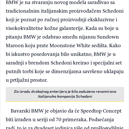
BMW je na stvaranju novog modela sarađivao sa
tradicionalnim italijanskim proizvođačem Schedoni
koji je poznat po ručnoj proizvodnji ekskluzivne i
visokokvalitetne kožne galanterije. Kada su boje u
pitanju BMW je odabrao smeđu nijansu Sundown
Maroon koju prate Moonstone White sedišta. Kako
bi iskustvo posedovanja bilo unikatno, BMW je u
saradnji s brendom Schedoni kreirao i specijalni set
putnih torbi koje se dimenzijama savršeno uklapaju
u prtljažni prostor.
Za izradu dvobojnog enterijera je bila zadužena renomirana
italijanska kompanija Schedoni
Bavarski BMW je objavio da će Speedtop Concept
biti izrađen u seriji od 70 primeraka. Podsećanja
radi, to je za dvadeset jedinica više od prošlogodišnje