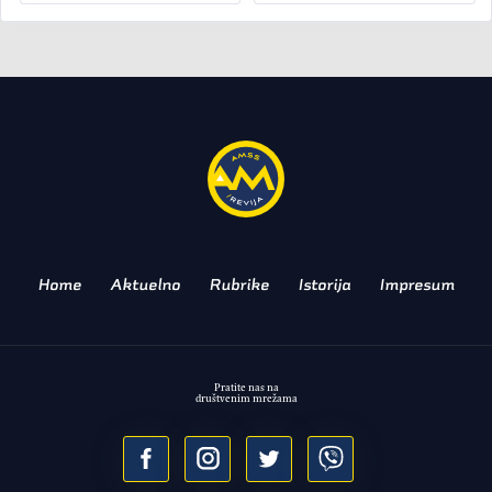
AKTUELNO
TRŽIŠTE
Subvencije i za Fiat Grande
Pandu!
OLAKŠICE ZA KUPCE EV MODELA
Home
Aktuelno
Rubrike
Istorija
Impresum
Pratite nas na
društvenim mrežama