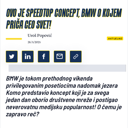
OVO JE SPEEDTOP CONCEPT, BMW O KOJEM
Light/Dark mode
PRIČA CEO SVET!
Uroš Popović
AKTUELNO
26/5/2025
BMW je tokom prethodnog vikenda
privilegovanim posetiocima nadomak jezera
Komo predstavio koncept koji je za svega
jedan dan oborio društvene mreže i postigao
neverovatnu medijsku popularnost! O čemu je
zapravo reč?