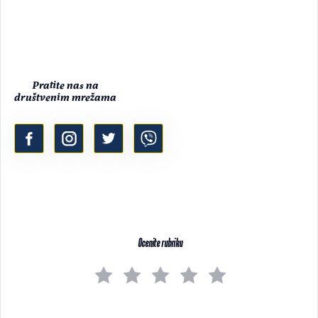
Pratite nas na
društvenim mrežama
Ocenite rubriku