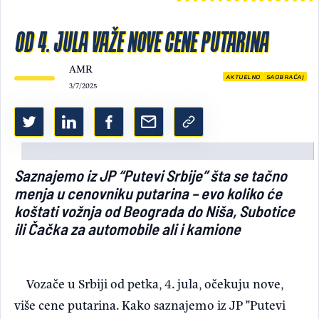
Light/Dark mode
OD 4. JULA VAŽE NOVE CENE PUTARINA
AMR
AKTUELNO
SAOBRAĆAJ
3/7/2025
Saznajemo iz JP “Putevi Srbije” šta se tačno
menja u cenovniku putarina – evo koliko će
koštati vožnja od Beograda do Niša, Subotice
ili Čačka za automobile ali i kamione
Vozače u Srbiji od petka, 4. jula, očekuju nove,
više cene putarina. Kako saznajemo iz JP "Putevi