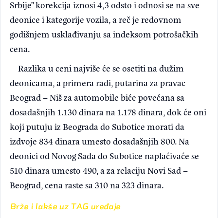
Srbije" korekcija iznosi 4,3 odsto i odnosi se na sve
deonice i kategorije vozila, a reč je redovnom
godišnjem usklađivanju sa indeksom potrošačkih
cena.
Razlika u ceni najviše će se osetiti na dužim
deonicama, a primera radi, putarina za pravac
Beograd – Niš za automobile biće povećana sa
dosadašnjih 1.130 dinara na 1.178 dinara, dok će oni
koji putuju iz Beograda do Subotice morati da
izdvoje 834 dinara umesto dosadašnjih 800. Na
deonici od Novog Sada do Subotice naplaćivaće se
510 dinara umesto 490, a za relaciju Novi Sad –
Beograd, cena raste sa 310 na 323 dinara.
Brže i lakše uz TAG uređaje