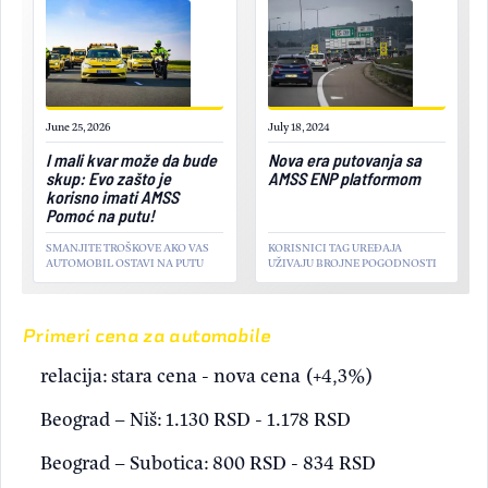
June 25, 2026
July 18, 2024
I mali kvar može da bude
Nova era putovanja sa
skup: Evo zašto je
AMSS ENP platformom
korisno imati AMSS
Pomoć na putu!
SMANJITE TROŠKOVE AKO VAS
KORISNICI TAG UREĐAJA
AUTOMOBIL OSTAVI NA PUTU
UŽIVAJU BROJNE POGODNOSTI
Primeri cena za automobile
relacija: stara cena - nova cena (+4,3%)
Beograd – Niš: 1.130 RSD - 1.178 RSD
Beograd – Subotica: 800 RSD - 834 RSD