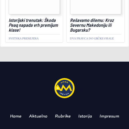
November 26, 2025
Istorijski trenutak: Škoda
Rešavamo dilemu: Kroz
Peaq napada vrh premijum
Severnu Makedoniju ili
klase!
Bugarsku?
SVETSKA PREMIJERA
DVA PRAVCA DO GRČKE OBALE
AKTUELNO
Sad ili nikad: Ovo je
poslednja prilika da kupite
legendarni BMW!
BUDUĆI KLASIK
Home
Aktuelno
Rubrike
Istorija
Impresum