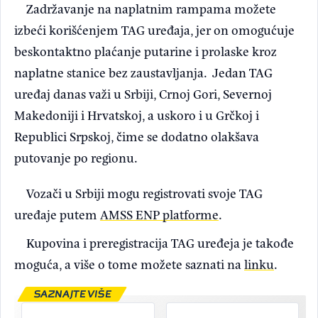
Zadržavanje na naplatnim rampama možete
izbeći korišćenjem TAG uređaja, jer on omogućuje
beskontaktno plaćanje putarine i prolaske kroz
naplatne stanice bez zaustavljanja. Jedan TAG
uređaj danas važi u Srbiji, Crnoj Gori, Severnoj
Makedoniji i Hrvatskoj, a uskoro i u Grčkoj i
Republici Srpskoj, čime se dodatno olakšava
putovanje po regionu.
Vozači u Srbiji mogu registrovati svoje TAG
uređaje putem
AMSS ENP platforme
.
Kupovina i preregistracija TAG uređeja je takođe
moguća, a više o tome možete saznati na
linku
.
SAZNAJTE VIŠE