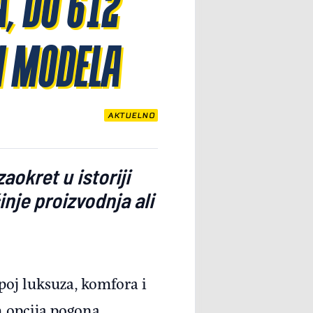
, DO 612
I MODELA
AKTUELNO
okret u istoriji
nje proizvodnja ali
poj luksuza, komfora i
h opcija pogona,