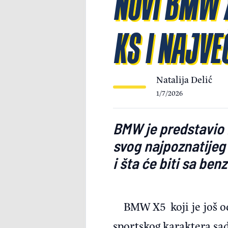
NOVI BMW X
KS I NAJVE
Natalija Delić
1/7/2026
BMW je predstavio n
svog najpoznatijeg
i šta će biti sa ben
BMW X5 koji je još od
sportskog karaktera sad