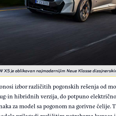
 X5 je oblikovan najmodernijim Neue Klasse dizajnerski
onosi izbor različitih pogonskih rešenja od m
g-in hibridnih verzija, do potpuno električnog
znaka za model sa pogonom na gorivne ćelije.
odela prilagodi različitim potrebama kupaca i 