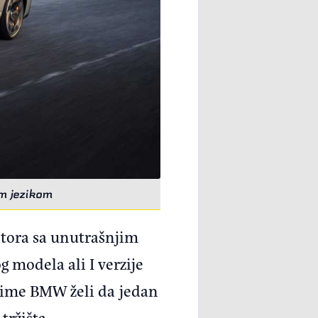
m jezikom
otora sa unutrašnjim
 modela ali I verzije
 Time BMW želi da jedan
tržišta.