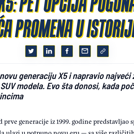
5: PET OPCIJA POGONA
ĆA PROMENA U ISTORIJ
ovu generaciju X5 i napravio najveći za
 SUV modela. Evo šta donosi, kada poči
zincima
 prve generacije iz 1999. godine predstavljao s
a ulazi u potpuno novu eru — sa više različiti