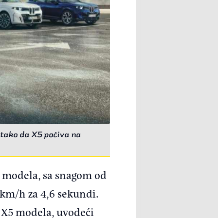
, tako da X5 počiva na
ji modela, sa snagom od
km/h za 4,6 sekundi.
e X5 modela, uvodeći