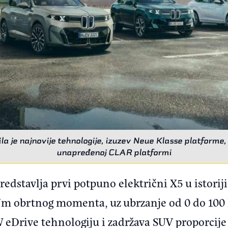
la je najnovije tehnologije, izuzev Neue Klasse platforme
unapređenoj CLAR platformi
edstavlja prvi potpuno električni X5 u istori
Nm obrtnog momenta, uz ubrzanje od 0 do 100 
W eDrive tehnologiju i zadržava SUV proporcij