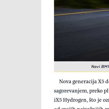
Novi BMW
Nova generacija X5 d
sagorevanjem, preko plu
iX5 Hydrogen, što je o
od svojih najvažnijih m