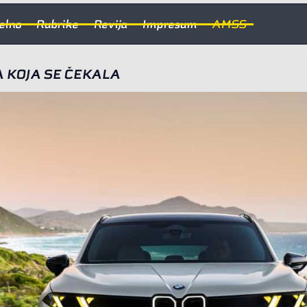
elno
Rubrike
Revija
Impresum
AMSS
 KOJA SE ČEKALA