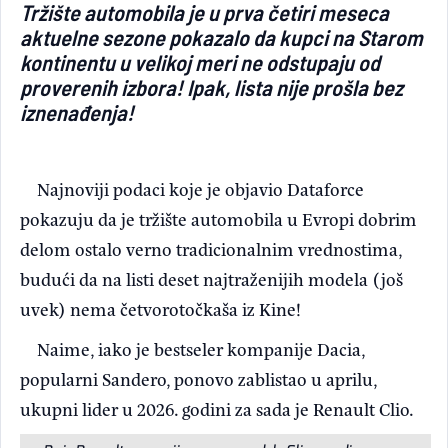
Tržište automobila je u prva četiri meseca
Light/Dark mode
aktuelne sezone pokazalo da kupci na Starom
kontinentu u velikoj meri ne odstupaju od
proverenih izbora! Ipak, lista nije prošla bez
iznenađenja!
Najnoviji podaci koje je objavio Dataforce
pokazuju da je tržište automobila u Evropi dobrim
delom ostalo verno tradicionalnim vrednostima,
budući da na listi deset najtraženijih modela (još
uvek) nema četvorotočkaša iz Kine!
Naime, iako je bestseler kompanije Dacia,
popularni Sandero, ponovo zablistao u aprilu,
ukupni lider u 2026. godini za sada je Renault Clio.