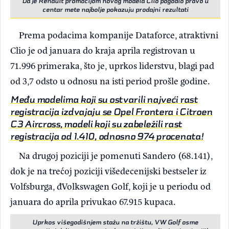
Da je Renault promocijom novog modela Clio pogodio pravo u
centar mete najbolje pokazuju prodajni rezultati
Prema podacima kompanije Dataforce, atraktivni
Clio je od januara do kraja aprila registrovan u
71.996 primeraka, što je, uprkos liderstvu, blagi pad
od 3,7 odsto u odnosu na isti period prošle godine.
Među modelima koji su ostvarili najveći rast
registracija izdvajaju se Opel Frontera i Citroen
C3 Aircross, modeli koji su zabeležili rast
registracija od 1.410, odnosno 974 procenata!
Na drugoj poziciji je pomenuti Sandero (68.141),
dok je na trećoj poziciji višedecenijski bestseler iz
Volfsburga, đVolkswagen Golf, koji je u periodu od
januara do aprila privukao 67.915 kupaca.
Uprkos višegodišnjem stažu na tržištu, VW Golf osme