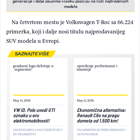
generacije i dalje zauzima visoku poziciju na listi najtraženijih
modela
Na četvrtom mestu je Volkswagen T-Roc sa 66.224
primerka, koji i dalje nosi titulu najprodavanijeg
SUV modela u Evropi.
SAZNAJTE VIŠE
May 15, 2026
May 11, 2026
VW ID. Polo uvodi GTI
Ekonomična alternativa:
oznaku u eru
Renault Clio na pragu
elektromobilnosti!
dometa od 1.500 km!
LEGENDARNI LOGO DEBITUJE U
UNAPREĐENJE PERFORMANSI I
EV SEGMENTU!
AUTONOMIJE