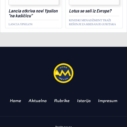
Lancia otkriva novi Ypsilon
Lotus se seli iz Evrope?
"na kašičicu"
KINESKI MENADŽMENT TRAŽI
LANCIA YPSILON
REŠENJE ZA KRESANJE GUBITAKA
AKTUELNO
Made in Germany: šta nam
donosi restilizovana Opel
Astra?
MODERNIZOVANI KLASIK
NEMAČKOG BRENDA
Home
Aktuelno
Rubrike
Istorija
Impresum
Pratite nas na