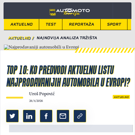
AKTUELNO
TEST
REPORTAŽA
SPORT
AKTUELNO
/
NAJNOVIJA ANALIZA TRŽIŠTA
TOP 10: KO PREDVODI AKTUELNU LISTU
NAJPRODAVANIJIH AUTOMOBILA U EVROPI?
Uroš Popović
AKTUELNO
26/5/2026