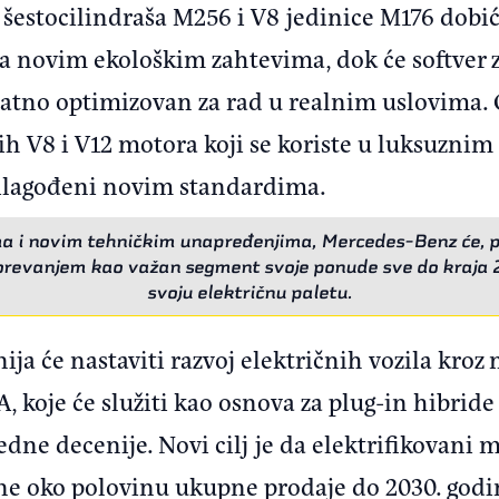
šestocilindraša M256 i V8 jedinice M176 dobi
 sa novim ekološkim zahtevima, dok će softver
datno optimizovan za rad u realnim uslovima.
ih V8 i V12 motora koji se koriste u luksuzni
prilagođeni novim standardima.
ma i novim tehničkim unapređenjima, Mercedes-Benz će, 
revanjem kao važan segment svoje ponude sve do kraja 2
svoju električnu paletu.
ja će nastaviti razvoj električnih vozila kro
koje će služiti kao osnova za plug-in hibride i
ne decenije. Novi cilj je da elektrifikovani m
čine oko polovinu ukupne prodaje do 2030. godi