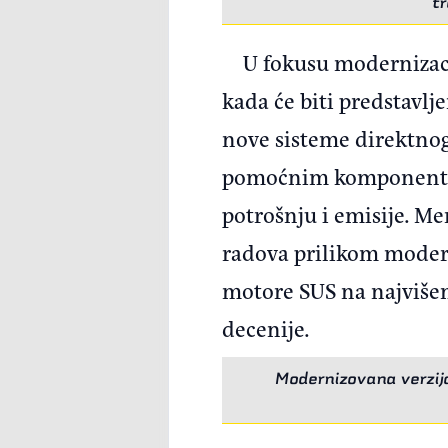
tr
U fokusu modernizacij
kada će biti predstavlj
nove sisteme direktnog
pomoćnim komponentama
potrošnju i emisije. Me
radova prilikom moderni
motore SUS na najvišem
decenije.
Modernizovana verzija