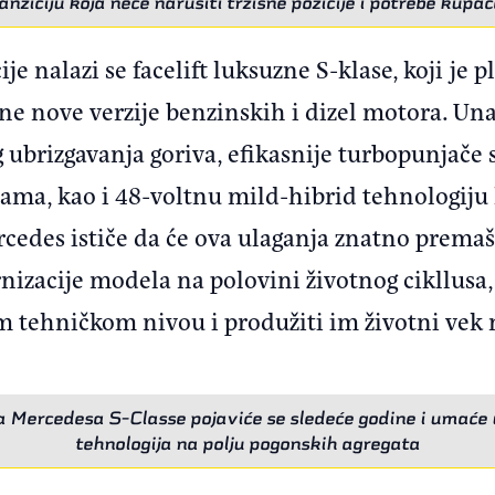
anziciju koja neće narušiti tržišne pozicije i potrebe kupa
e nalazi se facelift luksuzne S-klase, koji je p
ene nove verzije benzinskih i dizel motora. Un
 ubrizgavanja goriva, efikasnije turbopunjače 
, kao i 48-voltnu mild-hibrid tehnologiju 
rcedes ističe da će ova ulaganja znatno prema
zacije modela na polovini životnog cikllusa, je
 tehničkom nivou i produžiti im životni vek 
 Mercedesa S-Classe pojaviće se sledeće godine i umaće
tehnologija na polju pogonskih agregata