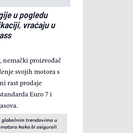
gije u pogledu
aciji, vraćaju u
lass
i, nemački proizvođač
đenje svojih motora s
i rast prodaje
 standarda Euro 7 i
gasova.
a globalnim trendovima u
 motora kako bi osigurali