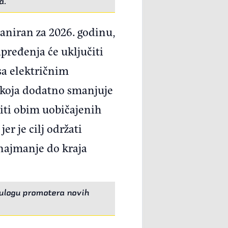
ca.
laniran za 2026. godinu,
apređenja će uključiti
sa električnim
koja dodatno smanjuje
šiti obim uobičajenih
r je cilj održati
najmanje do kraja
 ulogu promotera novih