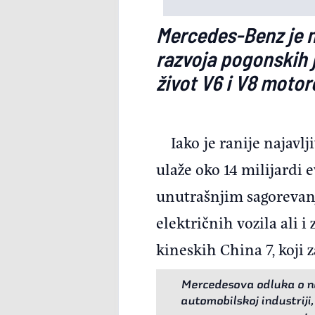
Mercedes-Benz je n
razvoja pogonskih j
život V6 i V8 motor
Iako je ranije najav
ulaže oko 14 milijardi 
unutrašnjim sagorevanj
električnih vozila ali 
kineskih China 7, koji 
Mercedesova odluka o na
automobilskoj industriji