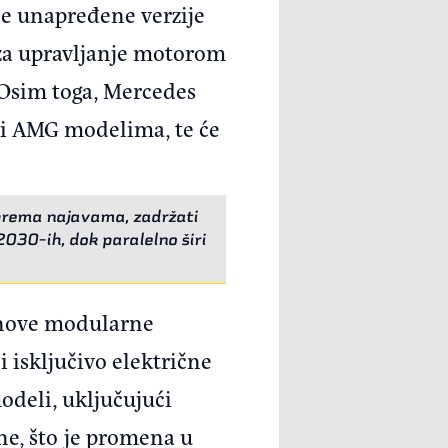
će unapređene verzije
 za upravljanje motorom
 Osim toga, Mercedes
m i AMG modelima, te će
prema najavama, zadržati
030-ih, dok paralelno širi
z nove modularne
 isključivo električne
odeli, uključujući
ne, što je promena u