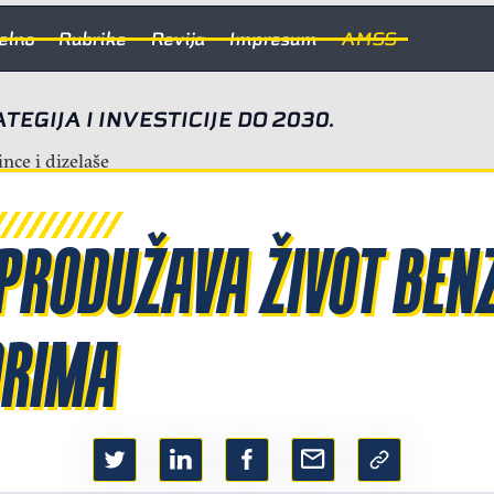
elno
Rubrike
Revija
Impresum
AMSS
EGIJA I INVESTICIJE DO 2030.
PRODUŽAVA ŽIVOT BENZ
ORIMA