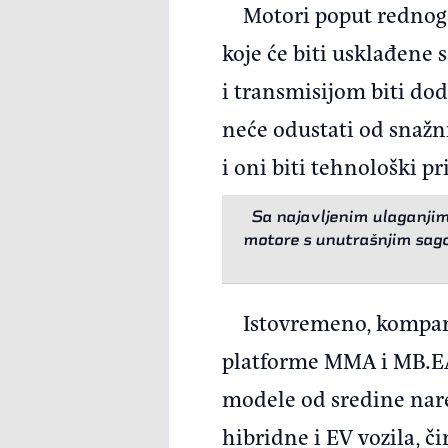
Motori poput rednog 
koje će biti usklađene
i transmisijom biti do
neće odustati od snažn
i oni biti tehnološki 
Sa najavljenim ulaganji
motore s unutrašnjim sago
Istovremeno, kompani
platforme MMA i MB.EA, 
modele od sredine nared
hibridne i EV vozila, 