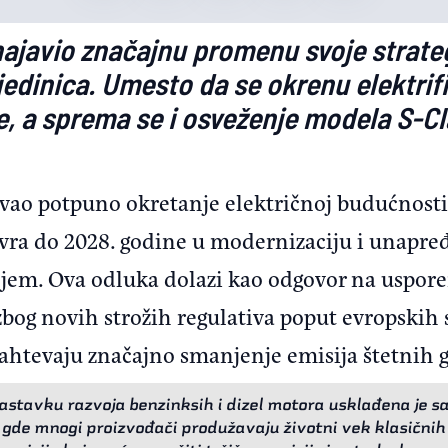
ajavio značajnu promenu svoje strate
edinica. Umesto da se okrenu elektrifik
e, a sprema se i osveženje modela S-C
ljivao potpuno okretanje električnoj budućnost
evra do 2028. godine u modernizaciju i unapre
em. Ova odluka dolazi kao odgovor na usporen
i zbog novih strožih regulativa poput evropskih
zahtevaju značajno smanjenje emisija štetnih 
stavku razvoja benzinksih i dizel motora usklađena je s
, gde mnogi proizvođači produžavaju životni vek klasičnih