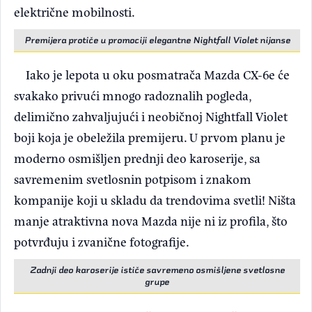
električne mobilnosti.
Premijera protiče u promociji elegantne Nightfall Violet nijanse
Iako je lepota u oku posmatrača Mazda CX-6e će
svakako privući mnogo radoznalih pogleda,
delimično zahvaljujući i neobičnoj Nightfall Violet
boji koja je obeležila premijeru. U prvom planu je
moderno osmišljen prednji deo karoserije, sa
savremenim svetlosnin potpisom i znakom
kompanije koji u skladu da trendovima svetli! Ništa
manje atraktivna nova Mazda nije ni iz profila, što
potvrđuju i zvanične fotografije.
Zadnji deo karoserije ističe savremeno osmišljene svetlosne
grupe