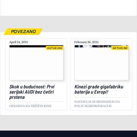
POVEZANO
April 24, 2025
February 26, 2025
AKTUELNO
AKTUELNO
July 14, 2025
Skok u budućnost: Prvi
Kinezi grade gigafabriku
serijski AUDI bez četiri
baterija u Evropi!
prstena
NASTAVLJA SE EKSPANZIJA NA
OFANZIVA NA TRŽIŠTE KINE
POLJU ELEKTRIFIKACIJE
AKTUELNO
Apsolutna dominacija:
Nevera R deli lekcije i
obara sve rekorde!