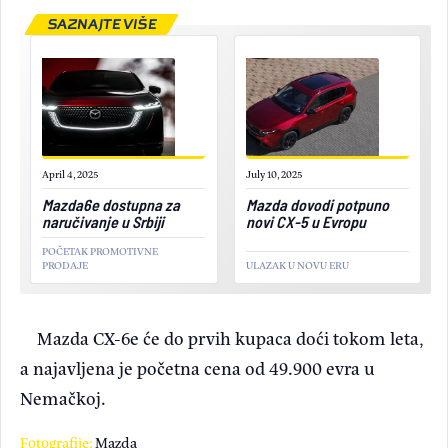
SAZNAJTE VIŠE
April 4, 2025
July 10, 2025
Mazda6e dostupna za
Mazda dovodi potpuno
naručivanje u Srbiji
novi CX-5 u Evropu
POČETAK PROMOTIVNE
PRODAJE
ULAZAK U NOVU ERU
Mazda CX-6e će do prvih kupaca doći tokom leta,
a najavljena je početna cena od 49.900 evra u
Nemačkoj.
Fotografije:
Mazda