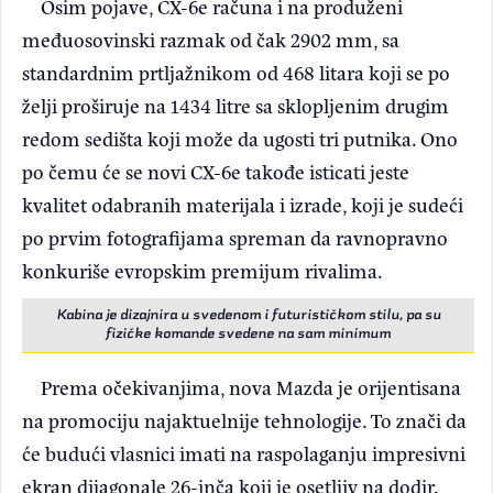
Osim pojave, CX-6e računa i na produženi
međuosovinski razmak od čak 2902 mm, sa
standardnim prtljažnikom od 468 litara koji se po
želji proširuje na 1434 litre sa sklopljenim drugim
redom sedišta koji može da ugosti tri putnika. Ono
po čemu će se novi CX-6e takođe isticati jeste
kvalitet odabranih materijala i izrade, koji je sudeći
po prvim fotografijama spreman da ravnopravno
konkuriše evropskim premijum rivalima.
Kabina je dizajnira u svedenom i futurističkom stilu, pa su
fizičke komande svedene na sam minimum
Prema očekivanjima, nova Mazda je orijentisana
na promociju najaktuelnije tehnologije. To znači da
će budući vlasnici imati na raspolaganju impresivni
ekran dijagonale 26-inča koji je osetljiv na dodir.