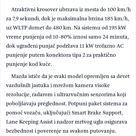
Atraktivni krosover ubrzava iz mesta do 100 km/h
za 7,9 sekundi, dok je maksimalna brzina 185 km/h,
uz WLTP domet do 480 km. Na sistemu od 195 kW
vreme punjenja od 10-80% iznosi samo 24 minuta,
dok ugrađeni punjač podržava 11 kW trofazno AC
punjenje putem konektora tipa 2 za praktično
punjenje kod kuće.
Mazda ističe da je svaki model opremljen sa devet
vazdušnih jastuka i mrežom kamera visoke
rezolucije, radarom i ultrazvučnim senzorima koji
poboljšavaju preglednost. Potpuni paket sistema za
pomoć vozaču, uključujući Smart Brake Support,
Lane Keeping Assist i nadzor mrtvog ugla osigurava
bezbednost i poverenje na svakom putovanju.