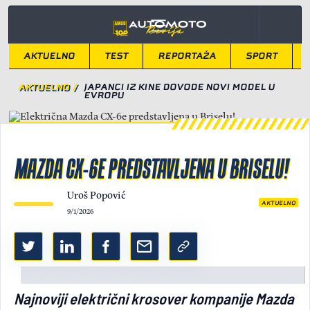
AKTUELNO
TEST
REPORTAŽA
SPORT
AKTUELNO
/
JAPANCI IZ KINE DOVODE NOVI MODEL U
EVROPU
MAZDA CX-6E PREDSTAVLJENA U BRISELU!
Uroš Popović
AKTUELNO
9/1/2026
Najnoviji električni krosover kompanije Mazda