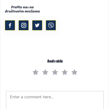
Pratite nas na
društvenim mrežama
Ocenite rubriku