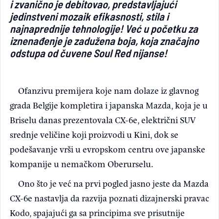
i zvanično je debitovao, predstavljajući
jedinstveni mozaik efikasnosti, stila i
Light/Dark mode
najnaprednije tehnologije! Već u početku za
iznenađenje je zadužena boja, koja značajno
odstupa od čuvene Soul Red nijanse!
Ofanzivu premijera koje nam dolaze iz glavnog
grada Belgije kompletira i japanska Mazda, koja je u
Briselu danas prezentovala CX-6e, električni SUV
srednje veličine koji proizvodi u Kini, dok se
podešavanje vrši u evropskom centru ove japanske
kompanije u nemačkom Oberurselu.
Ono što je već na prvi pogled jasno jeste da Mazda
CX-6e nastavlja da razvija poznati dizajnerski pravac
Kodo, spajajući ga sa principima sve prisutnije