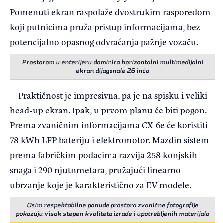
Pomenuti ekran raspolaže dvostrukim rasporedom
koji putnicima pruža pristup informacijama, bez
potencijalno opasnog odvraćanja pažnje vozaču.
Prostorom u enterijeru dominira horizontalni multimedijalni
ekran dijagonale 26 inča
Praktičnost je impresivna, pa je na spisku i veliki
head-up ekran. Ipak, u prvom planu će biti pogon.
Prema zvaničnim informacijama CX-6e će koristiti
78 kWh LFP bateriju i elektromotor. Mazdin sistem
prema fabričkim podacima razvija 258 konjskih
snaga i 290 njutnmetara, pružajući linearno
ubrzanje koje je karakteristično za EV modele.
Osim respektabilne ponude prostora zvanične fotografije
pokazuju visok stepen kvaliteta izrade i upotrebljenih materijala