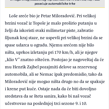
posećuje automobilske trke
Loše sreće bio je Petar Miloradović. Pri velikoj
brzini vozač iz Topole je malo proširio putanju u
želji da iskoristi svaki milimetar piste, zahvatio
šljunak kraj staze, ne uspevši pri velikoj brzini da se
spase udarca u ogradu. Njemu srećom nije bilo
ništa, uprkos izletanju pri 170 km/h, ali je njegov
„klio V” znatno oštećen. Postojao je nagoveštaj da će
mu Henrik Zajbel pozajmiti delove sa rezervnog
automobila, ali se Nemac ipak predomislio, tako da
Miloradović nije mogao ništa drugo no da se spakuje
i krene put kuće. Ostaje nada da će biti dovoljno
sredstava da se šteta sanira, kako bi naš vozač
učestvovao na poslednjoj trci sezone 9. i 10.