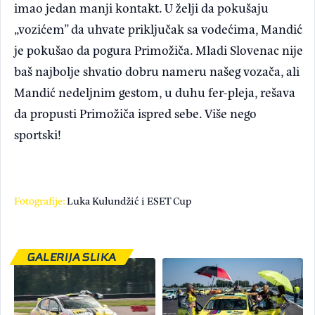
imao jedan manji kontakt. U želji da pokušaju
„vozićem” da uhvate priključak sa vodećima, Mandić
je pokušao da pogura Primožiča. Mladi Slovenac nije
baš najbolje shvatio dobru nameru našeg vozača, ali
Mandić nedeljnim gestom, u duhu fer-pleja, rešava
da propusti Primožiča ispred sebe. Više nego
sportski!
Fotografije:
Luka Kulundžić i ESET Cup
GALERIJA SLIKA