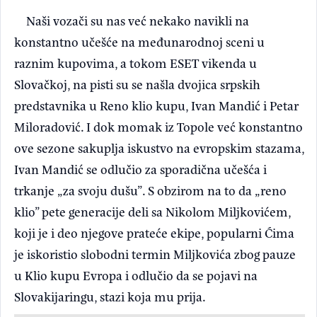
Naši vozači su nas već nekako navikli na
konstantno učešće na međunarodnoj sceni u
raznim kupovima, a tokom ESET vikenda u
Slovačkoj, na pisti su se našla dvojica srpskih
predstavnika u Reno klio kupu, Ivan Mandić i Petar
Miloradović. I dok momak iz Topole već konstantno
ove sezone sakuplja iskustvo na evropskim stazama,
Ivan Mandić se odlučio za sporadična učešća i
trkanje „za svoju dušu”. S obzirom na to da „reno
klio” pete generacije deli sa Nikolom Miljkovićem,
koji je i deo njegove prateće ekipe, popularni Ćima
je iskoristio slobodni termin Miljkovića zbog pauze
u Klio kupu Evropa i odlučio da se pojavi na
Slovakijaringu, stazi koja mu prija.