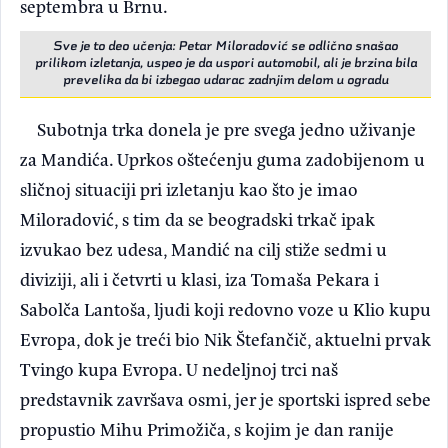
septembra u Brnu.
Sve je to deo učenja: Petar Miloradović se odlično snašao
prilikom izletanja, uspeo je da uspori automobil, ali je brzina bila
prevelika da bi izbegao udarac zadnjim delom u ogradu
Subotnja trka donela je pre svega jedno uživanje
za Mandića. Uprkos oštećenju guma zadobijenom u
sličnoj situaciji pri izletanju kao što je imao
Miloradović, s tim da se beogradski trkač ipak
izvukao bez udesa, Mandić na cilj stiže sedmi u
diviziji, ali i četvrti u klasi, iza Tomaša Pekara i
Sabolča Lantoša, ljudi koji redovno voze u Klio kupu
Evropa, dok je treći bio Nik Štefančič, aktuelni prvak
Tvingo kupa Evropa. U nedeljnoj trci naš
predstavnik završava osmi, jer je sportski ispred sebe
propustio Mihu Primožiča, s kojim je dan ranije