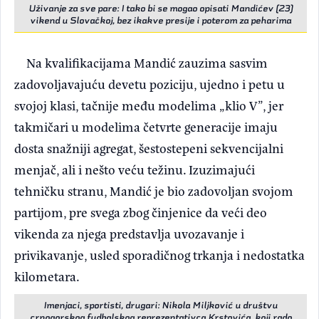
Uživanje za sve pare: I tako bi se mogao opisati Mandićev (23)
vikend u Slovačkoj, bez ikakve presije i poterom za peharima
Na kvalifikacijama Mandić zauzima sasvim
zadovoljavajuću devetu poziciju, ujedno i petu u
svojoj klasi, tačnije među modelima „klio V”, jer
takmičari u modelima četvrte generacije imaju
dosta snažniji agregat, šestostepeni sekvencijalni
menjač, ali i nešto veću težinu. Izuzimajući
tehničku stranu, Mandić je bio zadovoljan svojom
partijom, pre svega zbog činjenice da veći deo
vikenda za njega predstavlja uvozavanje i
privikavanje, usled sporadičnog trkanja i nedostatka
kilometara.
Imenjaci, sportisti, drugari: Nikola Miljković u društvu
crnogorskog fudbalskog reprezentativca Krstovića, koji rado