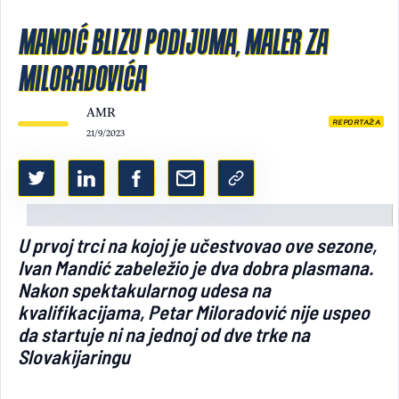
Light/Dark mode
MANDIĆ BLIZU PODIJUMA, MALER ZA
MILORADOVIĆA
AMR
REPORTAŽA
21/9/2023
U prvoj trci na kojoj je učestvovao ove sezone,
Ivan Mandić zabeležio je dva dobra plasmana.
Nakon spektakularnog udesa na
kvalifikacijama, Petar Miloradović nije uspeo
da startuje ni na jednoj od dve trke na
Slovakijaringu