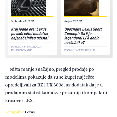
September 30, 2025
August 19, 2025
Kraj jedne ere: Lexus
Upoznajte Lexus Sport
povlači elitni model sa
Concept: Da li je
najznačajnijeg tržišta!
legendarni LFA dobio
naslednika?
POSLEDNJA PRILIKA ZA
KOLEKCIONARE
PONAVLJANJE ISTORIJE
Ništa manje značajno, pregled prodaje po
modelima pokazuje da su se kupci najčešće
opredeljivali za RZ i UX 300e, uz dodatak da je u
prodajnim statistikama sve prisutniji i kompaktni
krosover LBX.
Fotografije:
Lexus