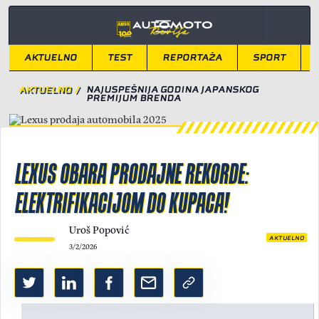
AKTUELNO
TEST
REPORTAŽA
SPORT
AKTUELNO
/
NAJUSPEŠNIJA GODINA JAPANSKOG
PREMIJUM BRENDA
LEXUS OBARA PRODAJNE REKORDE:
ELEKTRIFIKACIJOM DO KUPACA!
Uroš Popović
AKTUELNO
3/2/2026