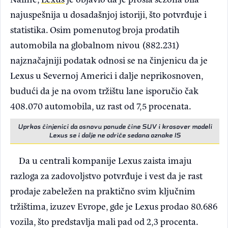
najuspešnija u dosadašnjoj istoriji, što potvrđuje i
statistika. Osim pomenutog broja prodatih
automobila na globalnom nivou (882.231)
najznačajniji podatak odnosi se na činjenicu da je
Lexus u Severnoj Americi i dalje neprikosnoven,
budući da je na ovom tržištu lane isporučio čak
408.070 automobila, uz rast od 7,5 procenata.
Uprkos činjenici da osnovu ponude čine SUV i krosover modeli
Lexus se i dalje ne odriče sedana oznake IS
Da u centrali kompanije Lexus zaista imaju
razloga za zadovoljstvo potvrđuje i vest da je rast
prodaje zabeležen na praktično svim ključnim
tržištima, izuzev Evrope, gde je Lexus prodao 80.686
vozila, što predstavlja mali pad od 2,3 procenta.