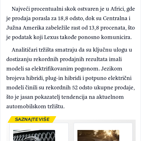
Najveći procentualni skok ostvaren je u Africi, gde
je prodaja porasla za 18,8 odsto, dok su Centralna i
Južna Amerika zabeležile rast od 13,8 procenata, što
je podatak koji Lexus takođe ponosno komunicira.
Analitičari tržišta smatraju da su ključnu ulogu u
dostizanju rekordnih prodajnih rezultata imali
modeli sa elektrifikovanim pogonom. Jezikom
brojeva hibridi, plug-in hibridi i potpuno električni
modeli činili su rekordnih 52 odsto ukupne prodaje,
što je jasan pokazatelj tendencija na aktuelnom
automobilskom tržištu.
SAZNAJTE VIŠE