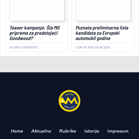
November 26, 2025
Teaser kampanja: Šta MG
Poznata preliminarna lista
priprema za predstojeći
kandidata za Evropski
Goodwood?
automobil godine
NAJAVA OFANZIVE
CAR OF THE YEAR 2026.
AKTUELNO
Sad ili nikad: Ovo je
poslednja prilika da kupite
legendarni BMW!
BUDUĆI KLASIK
Home
Aktuelno
Rubrike
Istorija
Impresum