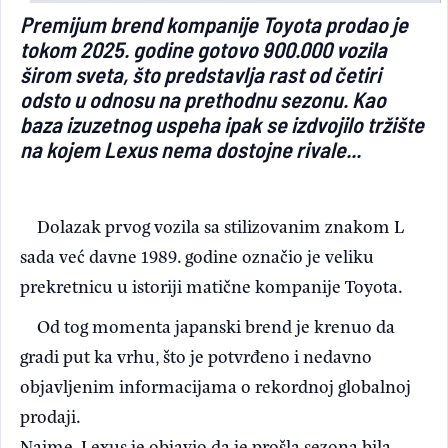
Premijum brend kompanije Toyota prodao je
Light/Dark mode
tokom 2025. godine gotovo 900.000 vozila
širom sveta, što predstavlja rast od četiri
odsto u odnosu na prethodnu sezonu. Kao
baza izuzetnog uspeha ipak se izdvojilo tržište
na kojem Lexus nema dostojne rivale...
Dolazak prvog vozila sa stilizovanim znakom L
sada već davne 1989. godine označio je veliku
prekretnicu u istoriji matične kompanije Toyota.
Od tog momenta japanski brend je krenuo da
gradi put ka vrhu, što je potvrđeno i nedavno
objavljenim informacijama o rekordnoj globalnoj
prodaji.
Naime,
Lexus
je objavio da je prošla sezona bila