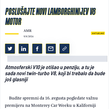
Light/Dark mode
POSLUŠAJTE NOVI LAMBORGHINIJEV V8
MOTOR
AMR
AKTUELNO
9/8/2024
Atmosferski V10 je otišao u penziju, a tu je
sada novi twin-turbo V8, koji bi trebalo da bude
još glasniji
Budite spremni da 16. avgusta pogledate važnu
premijeru na Monterey Car Weeku u Kaliforniji