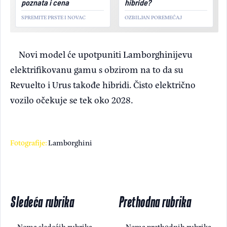
poznata i cena
hibride?
SPREMITE PRSTE I NOVAC
OZBILJAN POREMEĆAJ
Novi model će upotpuniti Lamborghinijevu
elektrifikovanu gamu s obzirom na to da su
Revuelto i Urus takođe hibridi. Čisto električno
vozilo očekuje se tek oko 2028.
Fotografije:
Lamborghini
Sledeća rubrika
Prethodna rubrika
Nema sledećih rubrika
Nema prethodnih rubrika