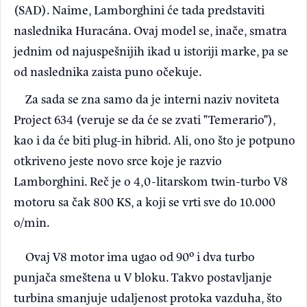
(SAD). Naime, Lamborghini će tada predstaviti
naslednika Huracána. Ovaj model se, inače, smatra
jednim od najuspešnijih ikad u istoriji marke, pa se
od naslednika zaista puno očekuje.
Za sada se zna samo da je interni naziv noviteta
Project 634 (veruje se da će se zvati "Temerario"),
kao i da će biti plug-in hibrid. Ali, ono što je potpuno
otkriveno jeste novo srce koje je razvio
Lamborghini. Reč je o 4,0-litarskom twin-turbo V8
motoru sa čak 800 KS, a koji se vrti sve do 10.000
o/min.
Ovaj V8 motor ima ugao od 90º i dva turbo
punjača smeštena u V bloku. Takvo postavljanje
turbina smanjuje udaljenost protoka vazduha, što