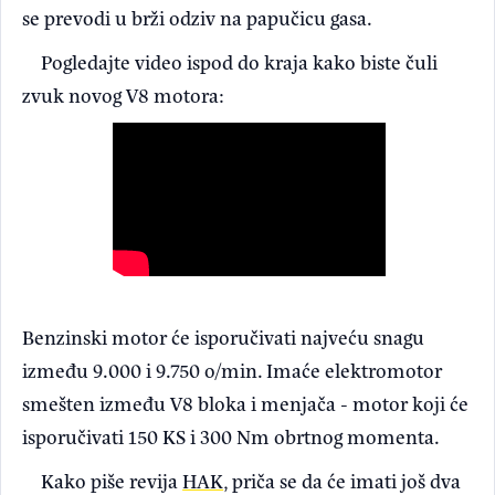
se prevodi u brži odziv na papučicu gasa.
Pogledajte video ispod do kraja kako biste čuli
zvuk novog V8 motora:
Benzinski motor će isporučivati najveću snagu
između 9.000 i 9.750 o/min. Imaće elektromotor
smešten između V8 bloka i menjača - motor koji će
isporučivati ​​150 KS i 300 Nm obrtnog momenta.
Kako piše revija
HAK
, priča se da će imati još dva