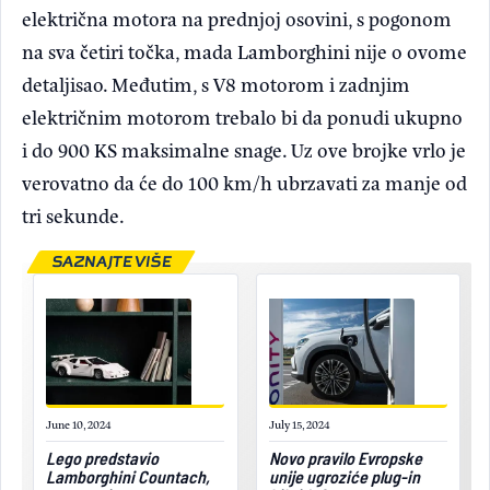
električna motora na prednjoj osovini, s pogonom
na sva četiri točka, mada Lamborghini nije o ovome
detaljisao. Međutim, s V8 motorom i zadnjim
električnim motorom trebalo bi da ponudi ukupno
i do 900 KS maksimalne snage. Uz ove brojke vrlo je
verovatno da će do 100 km/h ubrzavati za manje od
tri sekunde.
SAZNAJTE VIŠE
June 10, 2024
July 15, 2024
Lego predstavio
Novo pravilo Evropske
Lamborghini Countach,
unije ugroziće plug-in