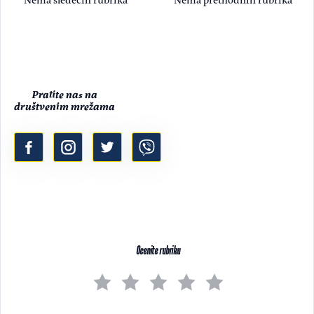
Pratite nas na
društvenim mrežama
Ocenite rubriku